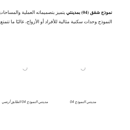
نموذج شقق (04) بمدينتي
يتميز بتصميماته العملية والمساحات 
النموذج وحدات سكنية مثالية للأفراد أو الأزواج، غالبًا ما ت
مدينتي النموذج 04
مدينتي النموذج 04 الطابق أرضي