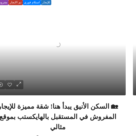
للإيجار
استلام فوري
تم الايجار
مفرو
🏡 السكن الأنيق يبدأ هنا! شقة مميزة للإيجار
المفروش في المستقبل بالهايكستب بموقع
مثالي