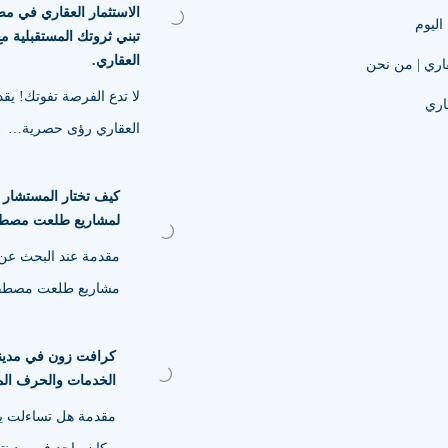
ليوم
تبني ثروتك المستقبلية مع
العقاري.
اري | من نحن
لا تدع الفرصة تفوتك! يقد
اري
العقاري رؤى حصرية…
كيف تختار المستشار ا
لمشاريع طلعت مصط
مقدمة عند البحث عن
مشاريع طلعت مصط
كرافت زون في مدين
الخدمات والحرف الم
مقدمة هل تساءلت يو