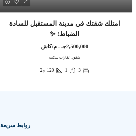
امتلك شقتك في مدينة المستقبل للسادة
الضباط! ✨
2,500,000جـ . م/كاش
شقق, عقارات سكنية
3
1
120
م2
روابط سريعة