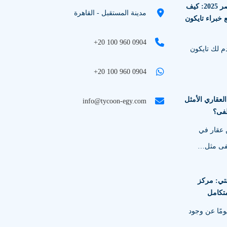
الاستثمار العقاري في مصر 2025: كيف
مدينة المستقبل - القاهرة
 خبراء تايكون
+20 100 960 0904
م لك تايكون
+20 100 960 0904
لعقاري الأمثل
info@tycoon-egy.com
فى؟
 عقار في
فى مثل…
تي: مركز
تكامل
مًا عن وجود