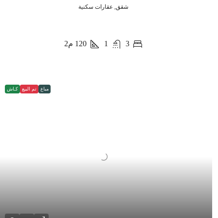
شقق, عقارات سكنية
3
1
120
م2
مباع
تم البيع
كـاش