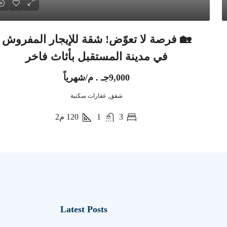
🏡 فرصة لا تعوّض! شقة للإيجار المفروش
في مدينة المستقبل بأثاث فاخر
9,000جـ . م/شهرياً
شقق, عقارات سكنية
3
1
120
م2
Latest Posts