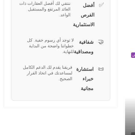
ننتقي لك أفضل العقارات ذات
✅
أفضل
العائد المرتفع والمستقبل
الفرص
الواعد.
الاستثمارية
لا توجد أي رسوم خفية. كل
🤝
شفافية
خطواتنا واضحة من البداية
ومصداقية
للنهاية.
ش
فريقنا يقدم لك الدعم الكامل
📜
استشارة
لمساعدتك في اتخاذ القرار
خبراء
الصحيح.
مجانية