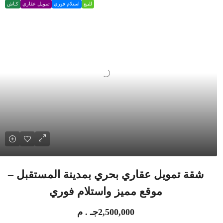
للبيع
استلام فوري
تمويل عقاري
كـاش
شقة تمويل عقاري بحري بمدينة المستقبل –
موقع مميز واستلام فوري
2,500,000جـ . م