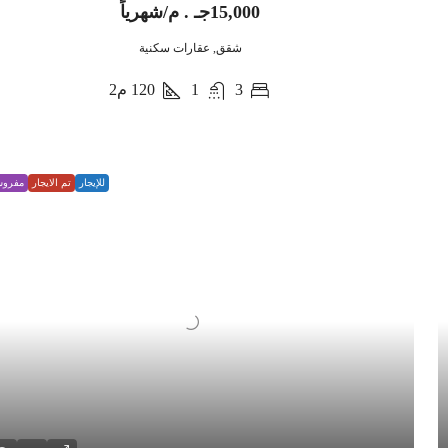
15,000جـ . م/شهرياً
شقق, عقارات سكنية
3
1
120
م2
للإيجار
تم الايجار
مفرو