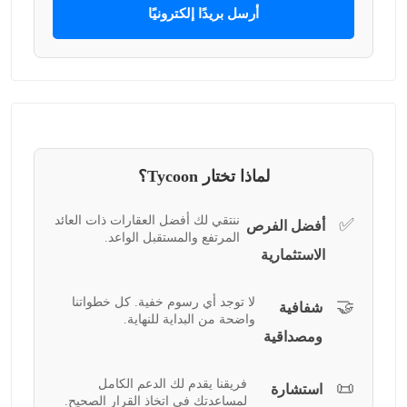
أرسل بريدًا إلكترونيًا
لماذا تختار Tycoon؟
ننتقي لك أفضل العقارات ذات العائد
✅
أفضل الفرص
المرتفع والمستقبل الواعد.
الاستثمارية
لا توجد أي رسوم خفية. كل خطواتنا
🤝
شفافية
واضحة من البداية للنهاية.
ومصداقية
فريقنا يقدم لك الدعم الكامل
📜
استشارة
لمساعدتك في اتخاذ القرار الصحيح.