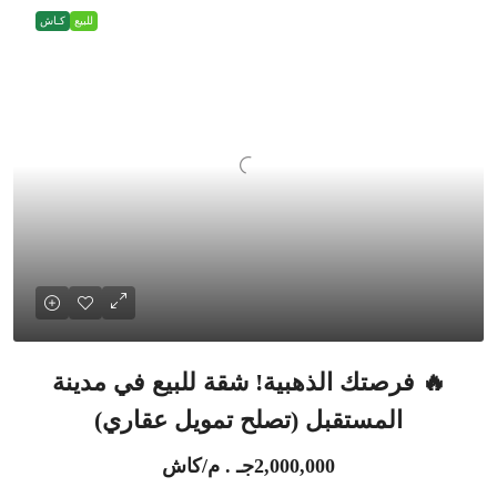
للبيع
كـاش
🔥 فرصتك الذهبية! شقة للبيع في مدينة
المستقبل (تصلح تمويل عقاري)
2,000,000جـ . م/كاش