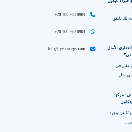
 خبراء تايكون
+20 100 960 0904
م لك تايكون
+20 100 960 0904
لعقاري الأمثل
info@tycoon-egy.com
فى؟
 عقار في
فى مثل…
تي: مركز
تكامل
مًا عن وجود
تي…