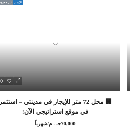
للإيجار
غير مفرو
🏢 محل 72 متر للإيجار في مدينتي – استثمر
في موقع استراتيجي الآن!
70,000جـ . م/شهرياً