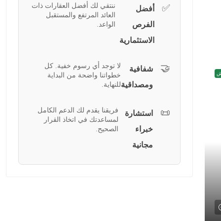
ننتقي لك أفضل العقارات ذات
✅
أفضل
العائد المرتفع والمستقبل
الفرص
الواعد.
الاستثمارية
لا توجد أي رسوم خفية. كل
🤝
شفافية
ش
خطواتنا واضحة من البداية
ومصداقية
للنهاية.
فريقنا يقدم لك الدعم الكامل
📜
استشارة
لمساعدتك في اتخاذ القرار
خبراء
الصحيح.
مجانية