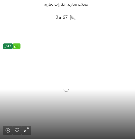
محلات تجارية, عقارات تجارية
67
م2
للبيع
كـاش