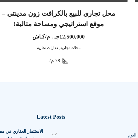
محل تجاري للبيع بالكرافت زون مدينتي –
موقع استراتيجي ومساحة مثالية!
12,500,000جـ . م/كـاش
محلات تجارية, عقارات تجارية
78
م2
Latest Posts
ليوم