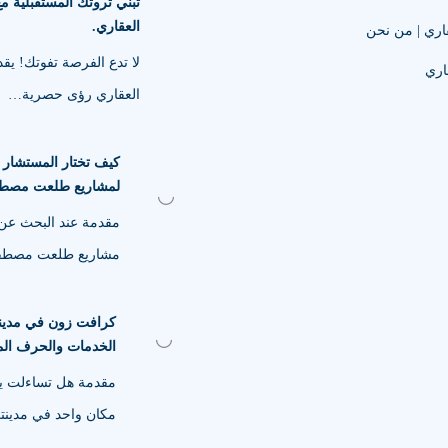
تبني ثروتك المستقبلية مع
العقاري.
اري | من نحن
لا تدع الفرصة تفوتك! يقد
اري
العقاري رؤى حصرية…
كيف تختار المستشار ا
لمشاريع طلعت مصط
مقدمة عند البحث عن
مشاريع طلعت مصط
كرافت زون في مدين
الخدمات والحرف الم
مقدمة هل تساءلت يو
مكان واحد في مدين