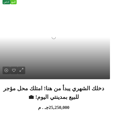
للبيع
كـاش
دخلك الشهري يبدأ من هنا! امتلك محل مؤجر
للبيع بمدينتي اليوم! 💼
25,250,000جـ . م