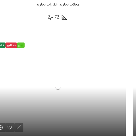
محلات تجارية, عقارات تجارية
72
م2
للبيع
تم البيع
كـا