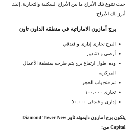
حيث تتنوع تلك الأبراج ما بين الأبراج السكنية والتجارية، إليك
أبرز تلك الأبراج:
برج أمازون الاماراتية في منطقة الداون تاون
البرج تجارى إدارى و فندقي
أرضي و 45 دور
وده اطول ارتفاع برج يتم طرحه بمنطقة الأعمال
المركزية
تم فتح باب الحجز
تجارى ١٠٠.٠٠٠
إدارى و فندقى ٥٠.٠٠٠
يتكون برج امازون دايموند تاور Diamond Tower New
Capital من: