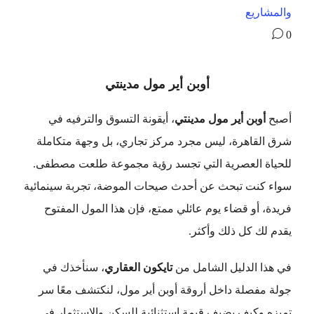
والمشاريع
0
أوبن أير مول مدينتي
أصبح
أوبن أير مول مدينتي
، أيقونة التسوق والترفيه في
شرق القاهرة، ليس مجرد مركز تجاري، بل وجهة متكاملة
للحياة العصرية التي تجسد رؤية مجموعة طلعت مصطفى.
سواء كنت تبحث عن أحدث صيحات الموضة، تجربة سينمائية
فريدة، أو قضاء يوم عائلي ممتع، فإن هذا المول المفتوح
يقدم لك كل ذلك وأكثر.
في هذا الدليل الشامل من
تايكون العقاري
، سنأخذك في
جولة مفصلة داخل أروقة أوبن أير مول، لنكتشف معًا سر
تميزه وكيف يضيف قيمة استثنائية للسكن والاستثمار في