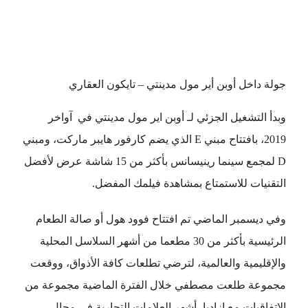
جولة داخل أوبن أير مول مدينتي – تايكون العقاري
وبدأ التشغيل الجزئي لـ أوبن اير مول مدينتي في آواخر
2019، بافتتاح مبني E الذي يضم كارفور هايبر ماركت، ومبني
D لمجمع سينما رينيسانس بأكثر من 15 شاشة عرض لأفضل
التقنيات للاستمتاع بمشاهدة فيلمك المفضل.
وفي ديسمبر الماضي تم افتتاح فوود هول أو صالة الطعام
الرئيسية بأكثر من 30 مطعما من أشهر السلاسل المحلية
والإقليمية والعالمية، لترضي تطلعات كافة الأذواق، ووقعت
مجموعة طلعت مصطفي خلال الفترة الماضية مجموعة من
الاتفاقيات مع ازاديا، أشهر العلامات التجارية في مجال