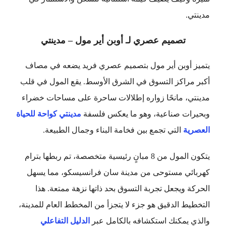
مدينتي.
تصميم عصري لـ أوبن أير مول – مدينتي
يتميز أوبن أير مول بتصميم عصري فريد يضعه في مصاف
أكبر مراكز التسوق في الشرق الأوسط. يقع المول في قلب
مدينتي، مانحًا زواره إطلالات ساحرة على مساحات خضراء
وبحيرات صناعية، وهو ما يعكس فلسفة
مدينتي كواحة للحياة
العصرية
التي تجمع بين فخامة البناء وجمال الطبيعة.
يتكون المول من 8 مبانٍ رئيسية متخصصة، تم ربطها بترام
كهربائي مستوحى من مدينة سان فرانسيسكو، مما يسهل
الحركة ويجعل تجربة التسوق بحد ذاتها نزهة ممتعة. هذا
التخطيط الدقيق هو جزء لا يتجزأ من المخطط العام للمدينة،
والذي يمكنك استكشافه بالكامل عبر
الدليل التفاعلي