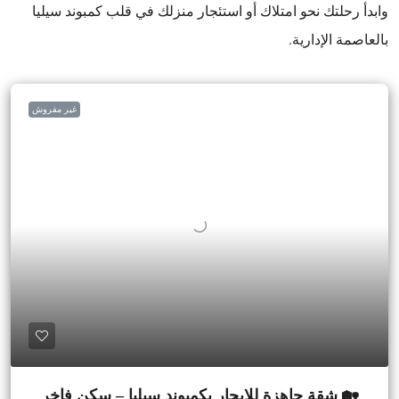
وابدأ رحلتك نحو امتلاك أو استئجار منزلك في قلب كمبوند سيليا
بالعاصمة الإدارية.
غير مفروش
🏡 شقة جاهزة للايجار بكمبوند سيليا – سكن فاخر