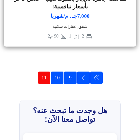
بأسعار تنافسية!
7,000جـ . م/شهريا
شقق, عقارات سكنية
2
1
90
م2
11
10
9
هل وجدت ما تبحث عنه؟
تواصل معنا الآن!