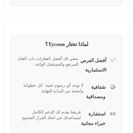
لماذا تختار Tycoon؟
ننتقي لك أفضل العقارات ذات العائد
✅
أفضل الفرص
المرتفع والمستقبل الواعد.
الاستثمارية
لا توجد أي رسوم خفية. كل خطواتنا
🤝
شفافية
واضحة من البداية للنهاية.
ومصداقية
فريقنا يقدم لك الدعم الكامل
📜
استشارة
لمساعدتك في اتخاذ القرار الصحيح.
خبراء مجانية