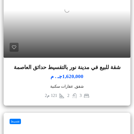
شقة للبيع في مدينة نور بالتقسيط حدائق العاصمة
1,620,000جـ . م
شقق, عقارات سكنية
3
2
121
م2
تقسيط