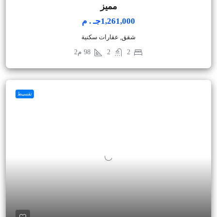
مميز
1,261,000جـ . م
شقق, عقارات سكنية
2
2
98
م2
تقسيط