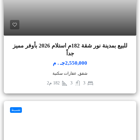
للبيع بمدينة نور شقة 182م استلام 2026 بأوفر مميز
جداً
2,550,000جـ . م
شقق, عقارات سكنية
3
3
182
م2
تقسيط