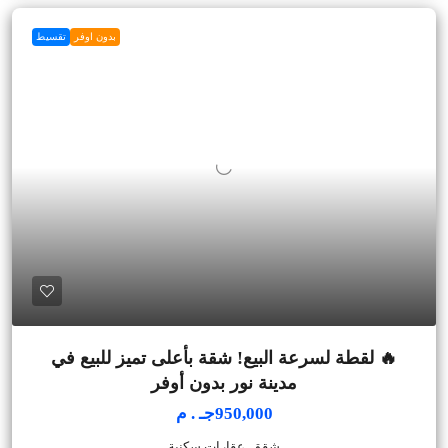
بدون اوفر
تقسيط
🔥 لقطة لسرعة البيع! شقة بأعلى تميز للبيع في
مدينة نور بدون أوفر
950,000جـ . م
شقق, عقارات سكنية