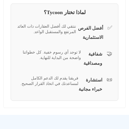
لماذا تختار Tycoon؟
ننتقي لك أفضل العقارات ذات العائد
✅
أفضل الفرص
المرتفع والمستقبل الواعد.
الاستثمارية
لا توجد أي رسوم خفية. كل خطواتنا
🤝
شفافية
واضحة من البداية للنهاية.
ومصداقية
فريقنا يقدم لك الدعم الكامل
📜
استشارة
لمساعدتك في اتخاذ القرار الصحيح.
خبراء مجانية