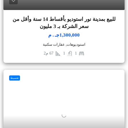
للبيع بمدينة نور استوديو بأقساط 14 سنة وأقل من
سعر الشركة بـ 3 مليون
1,300,000جـ . م
استوديوهات, عقارات سكنية
1
1
67
م2
تقسيط