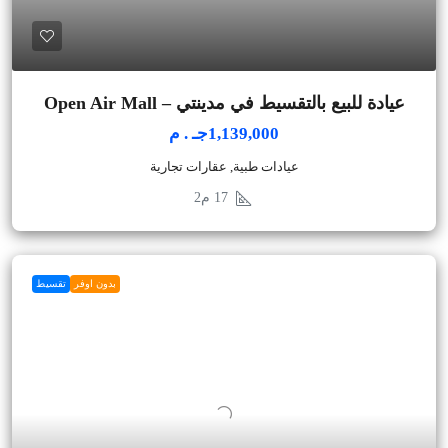
عيادة للبيع بالتقسيط في مدينتي – Open Air Mall
1,139,000جـ . م
عيادات طبية, عقارات تجارية
17
م2
بدون اوفر
تقسيط