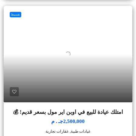
تقسيط
امتلك عيادة للبيع في اوبن اير مول بسعر قديم! 💰
2,500,000جـ . م
عيادات طبية, عقارات تجارية