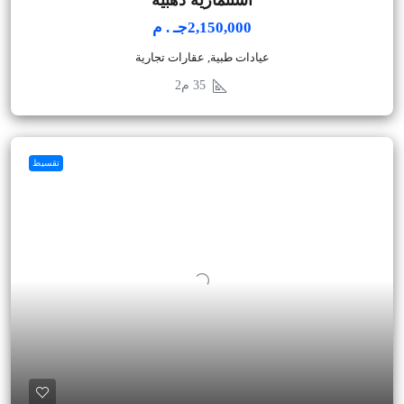
استثمارية ذهبية
2,150,000جـ . م
عيادات طبية, عقارات تجارية
35
م2
تقسيط