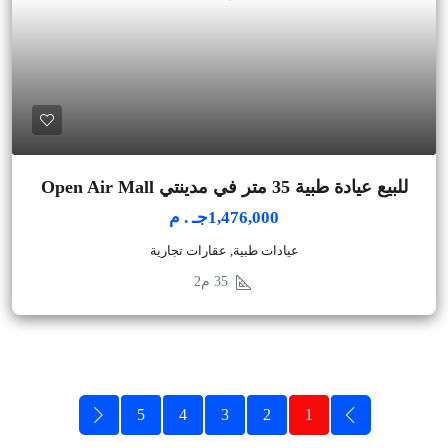
للبيع عيادة طبية 35 متر في مدينتي Open Air Mall
1,476,000جـ . م
عيادات طبية, عقارات تجارية
35
م2
5
4
3
2
1