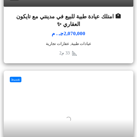
🏥 امتلك عيادة طبية للبيع في مدينتي مع تايكون
العقاري ✨
2,070,000جـ . م
عيادات طبية, عقارات تجارية
33
م2
تقسيط