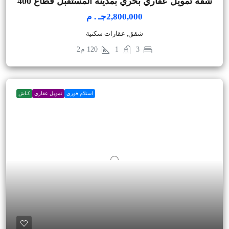
شقة تمويل عقاري بحري بمدينة المستقبل قطاع 400
2,800,000جـ . م
شقق, عقارات سكنية
3
1
120
م2
استلام فوري
تمويل عقاري
كـاش