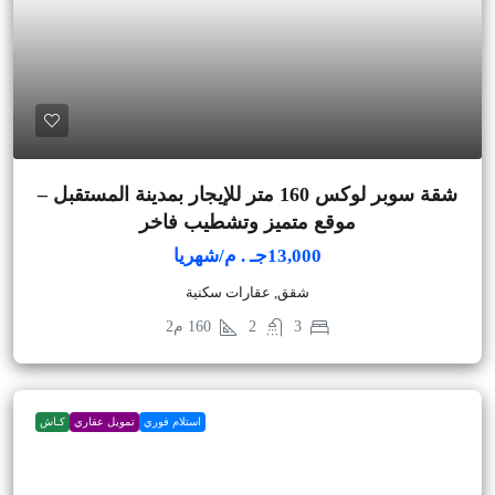
شقة سوبر لوكس 160 متر للإيجار بمدينة المستقبل –
موقع متميز وتشطيب فاخر
13,000جـ . م/شهريا
شقق, عقارات سكنية
3
2
160
م2
استلام فوري
تمويل عقاري
كـاش