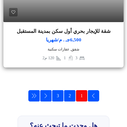
شقة للإيجار بحري أول سكن بمدينة المستقبل
6,500جـ . م/شهريا
شقق, عقارات سكنية
3
1
120
م2
3
2
1
هل وجدت ما تبحث عنه؟