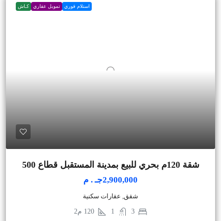
استلام فوري
تمويل عقاري
كـاش
شقة 120م بحري للبيع بمدينة المستقبل قطاع 500
2,900,000جـ . م
شقق, عقارات سكنية
3
1
120
م2