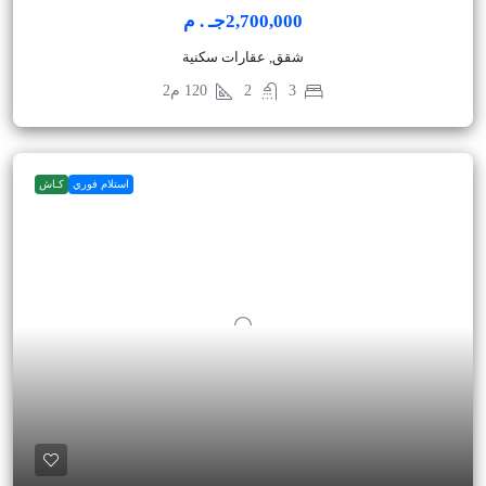
2,700,000جـ . م
شقق, عقارات سكنية
3
2
120
م2
استلام فوري
كـاش