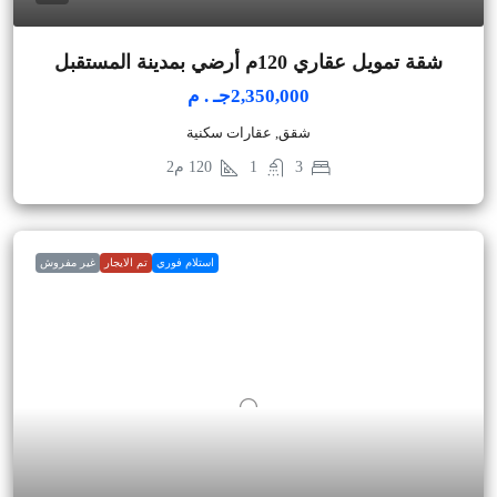
شقة تمويل عقاري 120م أرضي بمدينة المستقبل
2,350,000جـ . م
شقق, عقارات سكنية
3
1
120
م2
استلام فوري
تم الايجار
غير مفروش