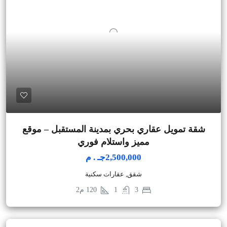
شقة تمويل عقاري بحري بمدينة المستقبل – موقع
مميز واستلام فوري
2,500,000جـ . م
شقق, عقارات سكنية
3
1
120
م2