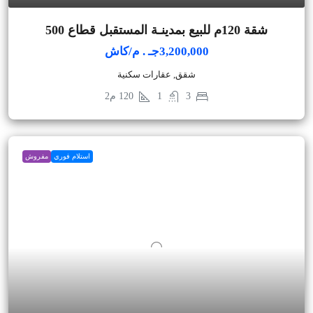
شقة 120م للبيع بمدينـة المستقبل قطاع 500
3,200,000جـ . م/كاش
شقق, عقارات سكنية
3
1
120
م2
استلام فوري
مفروش