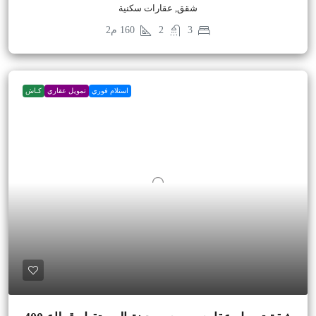
شقق, عقارات سكنية
3
2
160
م2
استلام فوري
تمويل عقاري
كـاش