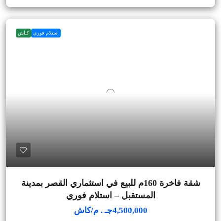
استلام فوري
كـاش
شقة فاخرة 160م للبيع في استثماري القصر بمدينة
المستقبل – استلام فوري
4,500,000جـ . م/كاش