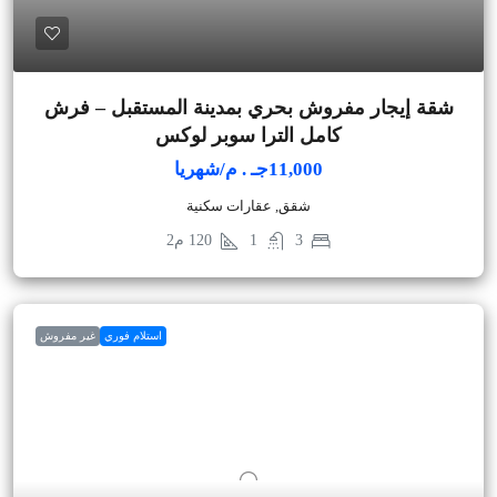
شقة إيجار مفروش بحري بمدينة المستقبل – فرش
كامل الترا سوبر لوكس
11,000جـ . م/شهريا
شقق, عقارات سكنية
3
1
120
م2
استلام فوري
غير مفروش