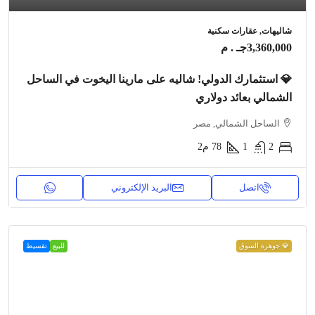
شاليهات, عقارات سكنية
3,360,000جـ . م
💎 استثمارك الدولي! شاليه على مارينا اليخوت في الساحل
الشمالي بعائد دولاري
الساحل الشمالي, مصر
2
1
78
م2
اتصل
البريد الإلكتروني
💎 جوهرة السوق
للبيع
تقسيط