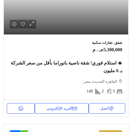
شقق, عقارات سكنية
5,300,000جـ . م
🔥 استلام فوري! شقة ناصية بانوراما بأقل من سعر الشركة
بـ 6 مليون
القاهرة الجديدة, مصر
140
2
3
اتصل
البريد الإلكتروني