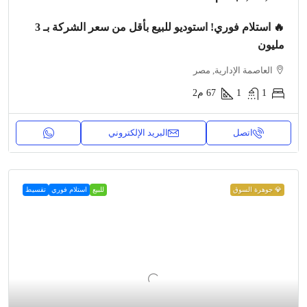
🔥 استلام فوري! استوديو للبيع بأقل من سعر الشركة بـ 3
مليون
العاصمة الإدارية, مصر
1
1
67
م2
اتصل
البريد الإلكتروني
💎 جوهرة السوق
للبيع
استلام فوري
تقسيط