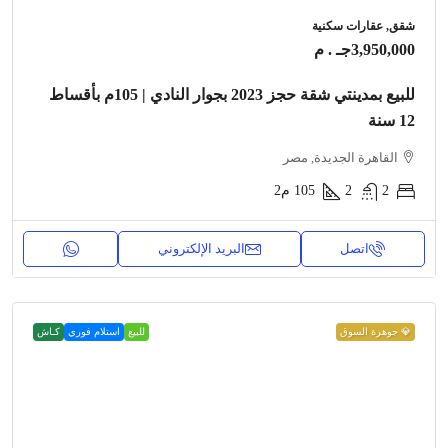
شقق, عقارات سكنية
3,950,000جـ . م
للبيع بمدينتي شقة حجز 2023 بجوار النادي | 105م بأقساط
12 سنة
القاهرة الجديدة, مصر
2
2
105
م2
اتصل
البريد الإلكتروني
💎 جوهرة السوق
للبيع
استلام فوري
كـاش