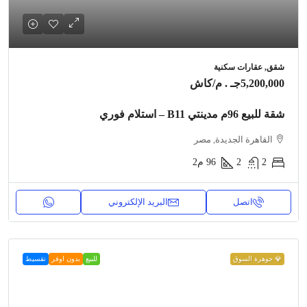
شقق, عقارات سكنية
5,200,000جـ . م
/كاش
شقة للبيع 96م مدينتي B11 – استلام فوري
القاهرة الجديدة, مصر
2
2
96
م2
اتصل
البريد الإلكتروني
💎 جوهرة السوق
للبيع
بدون اوفر
تقسيط