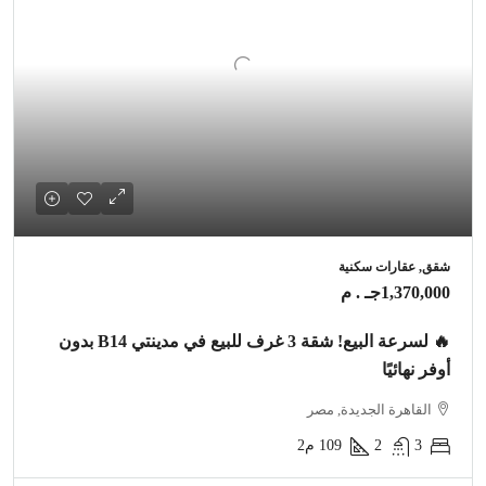
شقق, عقارات سكنية
1,370,000جـ . م
🔥 لسرعة البيع! شقة 3 غرف للبيع في مدينتي B14 بدون
أوفر نهائيًا
القاهرة الجديدة, مصر
3
2
109
م2