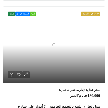
💎 جوهرة السوق
للبيع
استلام فوري
كـاش
مباني تجارية / إدارية, عقارات تجارية
180,000جـ . م
/المتر
مول تجاري للبيع بالتجمع الخامس | 7 أدوار على شارع