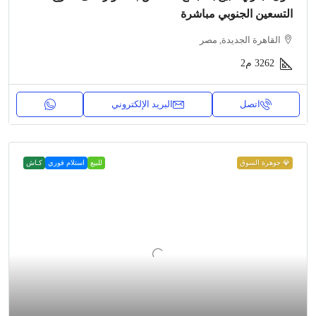
التسعين الجنوبي مباشرة
القاهرة الجديدة, مصر
3262
م2
اتصل
البريد الإلكتروني
💎 جوهرة السوق
للبيع
استلام فوري
كـاش