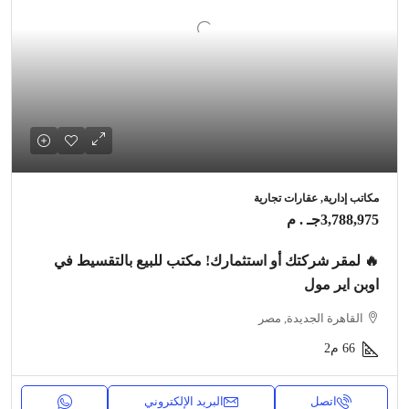
مكاتب إدارية, عقارات تجارية
3,788,975جـ . م
🔥 لمقر شركتك أو استثمارك! مكتب للبيع بالتقسيط في
اوبن اير مول
القاهرة الجديدة, مصر
66
م2
اتصل
البريد الإلكتروني