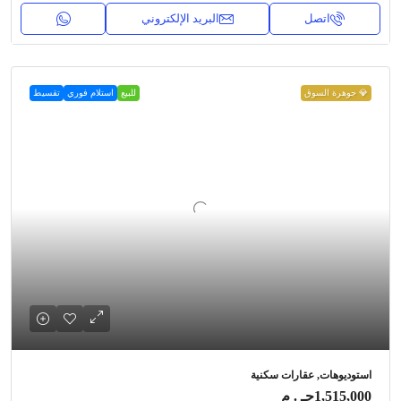
اتصل
البريد الإلكتروني
💎 جوهرة السوق
للبيع
استلام فوري
تقسيط
استوديوهات, عقارات سكنية
1,515,000جـ . م