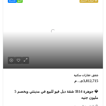
💎 جوهرة السوق
للبيع
تقسيط
شقق, عقارات سكنية
3,812,715جـ . م
💎 جوهرة B14! شقة دبل فيو للبيع في مدينتي وبخصم 5
مليون جنيه