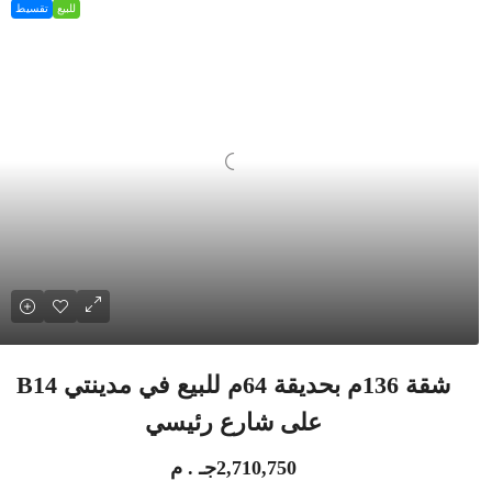
للبيع
تقسيط
شقة 136م بحديقة 64م للبيع في مدينتي B14
على شارع رئيسي
2,710,750جـ . م