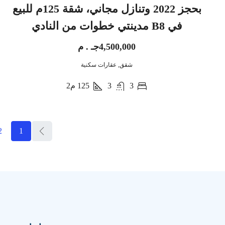
بحجز 2022 وتنازل مجاني، شقة 125م للبيع
في B8 مدينتي خطوات من النادي
4,500,000جـ . م
شقق, عقارات سكنية
3
3
125
م2
2
1