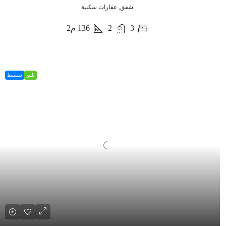
شقق, عقارات سكنية
3
2
136
م2
للبيع
تقسيط