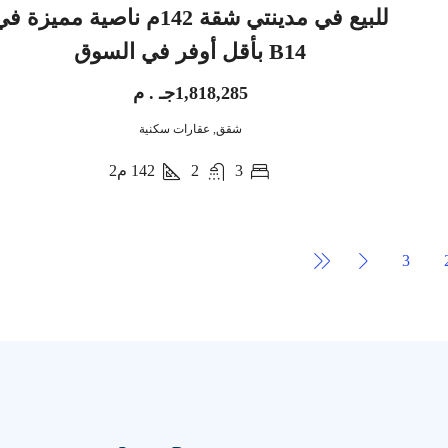
للبيع في مدينتي شقة 142م ناصية مميزة ف
B14 بأقل أوفر في السوق
1,818,285جـ . م
شقق, عقارات سكنية
3
2
142
م2
3