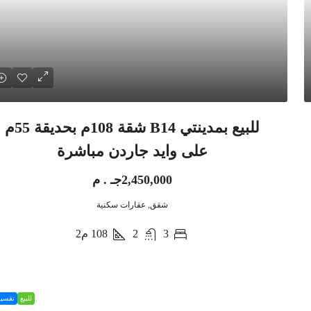
للبيع بمدينتي B14 شقة 108م بحديقة 55م
على وايد جاردن مباشرة
2,450,000جـ . م
شقق, عقارات سكنية
3
2
108
م2
للبيع
تقسي