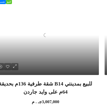
للبيع
تقسي
للبيع بمدينتي B14 شقة طرفية 136م بحدي
64م على وايد جاردن
3,007,000جـ . م