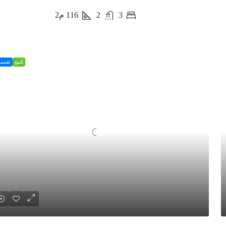
3
2
116
م2
للبيع
تقسي