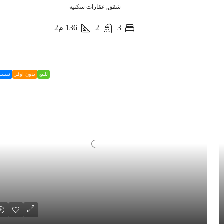
شقق, عقارات سكنية
3
2
136
م2
للبيع
بدون اوفر
تقسي