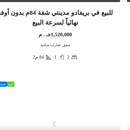
للبيع في بريفادو مدينتي شقة 84م بدون أ
نهائياً لسرعة البيع
1,520,000جـ . م
شقق, عقارات سكنية
2
1
84
م2
للبيع
تقسي