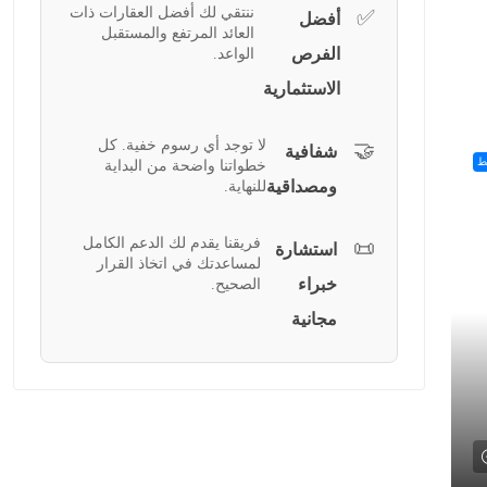
ننتقي لك أفضل العقارات ذات
✅
أفضل
العائد المرتفع والمستقبل
الفرص
الواعد.
الاستثمارية
لا توجد أي رسوم خفية. كل
🤝
شفافية
ط
خطواتنا واضحة من البداية
ومصداقية
للنهاية.
فريقنا يقدم لك الدعم الكامل
📜
استشارة
لمساعدتك في اتخاذ القرار
خبراء
الصحيح.
مجانية