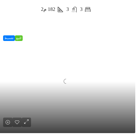
3
3
182
م2
للبيع
تقسيط