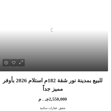
للبيع بمدينة نور شقة 182م استلام 2026 بأوفر
مميز جداً
2,550,000جـ . م
شقق, عقارات سكنية