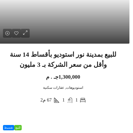
للبيع بمدينة نور استوديو بأقساط 14 سنة
وأقل من سعر الشركة بـ 3 مليون
1,300,000جـ . م
استوديوهات, عقارات سكنية
1
1
67
م2
للبيع
تقسيط