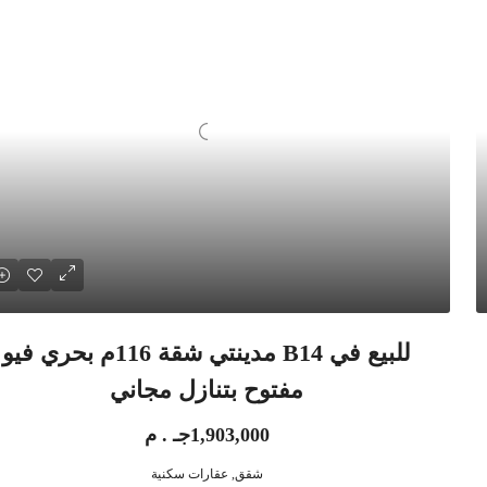
للبيع في B14 مدينتي شقة 116م بحري فيو
مفتوح بتنازل مجاني
1,903,000جـ . م
شقق, عقارات سكنية