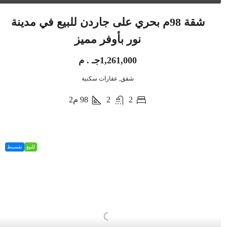
شقة 98م بحري على جاردن للبيع في مدينة
نور بأوفر مميز
1,261,000جـ . م
شقق, عقارات سكنية
2
2
98
م2
للبيع
تقسيط