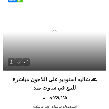
للبيع
تقسيط
🌊 شاليه استوديو على اللاجون مباشرة
للبيع في ساوث ميد
959,250جـ . م
استوديوهات شاليهات, عقارات سكنية