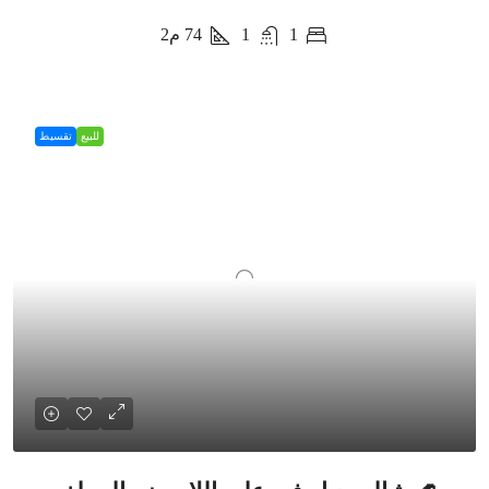
1
1
74
م2
للبيع
تقسيط