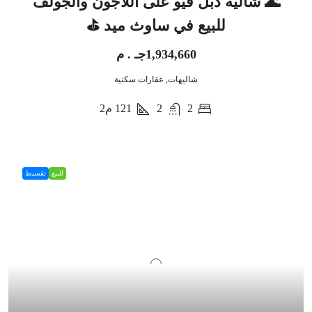
🌊 شاليه دبل فيو على اللاجون والجولف
للبيع في ساوث ميد ⛳
1,934,660جـ . م
شاليهات, عقارات سكنية
2
2
121
م2
للبيع
تقسيط