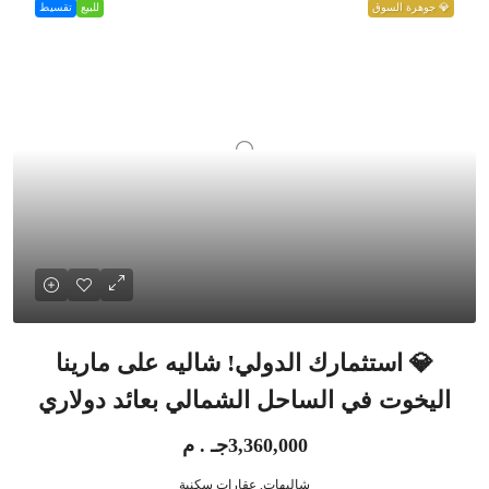
💎 جوهرة السوق
للبيع
تقسيط
💎 استثمارك الدولي! شاليه على مارينا
اليخوت في الساحل الشمالي بعائد دولاري
3,360,000جـ . م
شاليهات, عقارات سكنية