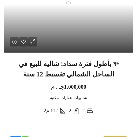
✨ بأطول فترة سداد! شاليه للبيع في
الساحل الشمالي تقسيط 12 سنة
1,000,000جـ . م
شاليهات, عقارات سكنية
2
2
112
م2