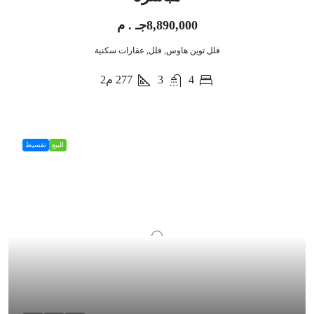
8,890,000جـ . م
فلل توين هاوس, فلل, عقارات سكنية
4
3
277
م2
للبيع
تقسيط