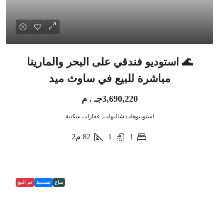
🌊 استوديو فندقي على البحر والمارينا
مباشرة للبيع في ساوث ميد
3,690,220جـ . م
استوديوهات شاليهات, عقارات سكنية
1
1
82
م2
مباع
تقسيط
تم البيع