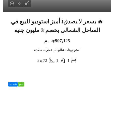
🔥 بسعر لا يصدق! أميز استوديو للبيع في
الساحل الشمالي بخصم 3 مليون جنيه
907,125جـ . م
استوديوهات شاليهات, عقارات سكنية
1
1
72
م2
للبيع
تقسيط