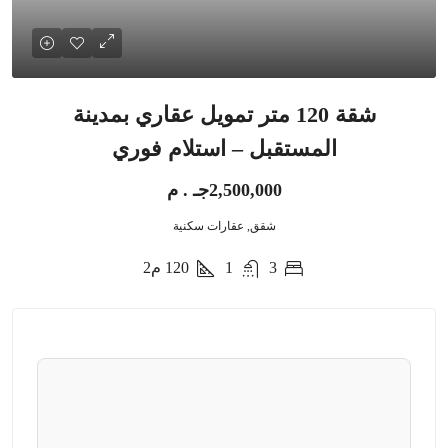
شقة 120 متر تمويل عقاري بمدينة
المستقبل – استلام فوري
2,500,000جـ . م
شقق, عقارات سكنية
3
1
120
م2