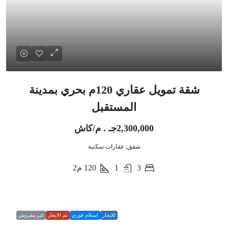
شقة تمويل عقاري 120م بحري بمدينة
المستقبل
2,300,000جـ . م/كاش
شقق, عقارات سكنية
3
1
120
م2
للإيجار
استلام فوري
تم الايجار
غير مفروش