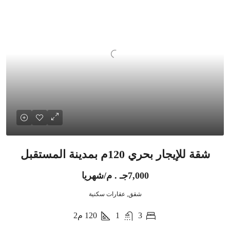
شقة للإيجار بحري 120م بمدينة المستقبل
7,000جـ . م/شهريا
شقق, عقارات سكنية
3
1
120
م2