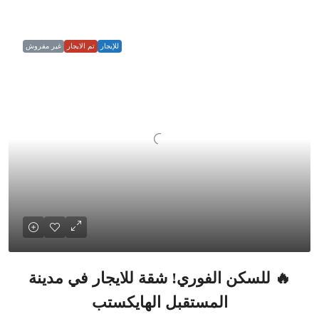
للإيجار
تم الايجار
غير مفروش
🔥 للسكن الفوري! شقة للايجار في مدينة
المستقبل الهايكستب