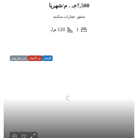
7,500جـ . م/شهريا
شقق, عقارات سكنية
1
120
م2
للإيجار
تم الايجار
غير مفروش