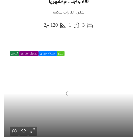
6,500جـ . م/شهريا
شقق, عقارات سكنية
3
1
120
م2
للبيع
استلام فوري
تمويل عقاري
كـاش