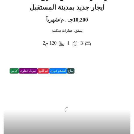
ايجار جديد بمدينة المستقبل
10,200جـ . م/شهريآ
شقق, عقارات سكنية
3
1
120
م2
مباع
استلام فوري
تم البيع
تمويل عقاري
كـاش