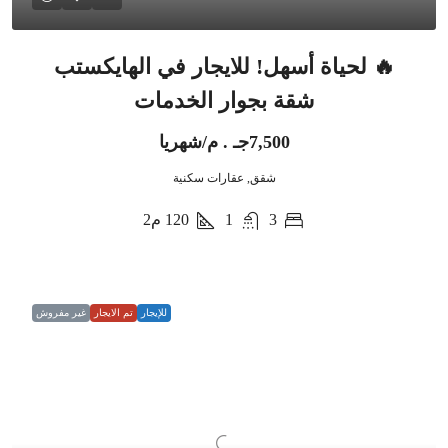
🔥 لحياة أسهل! للايجار في الهايكستب
شقة بجوار الخدمات
7,500جـ . م/شهريا
شقق, عقارات سكنية
3
1
120
م2
للإيجار
تم الايجار
غير مفروش