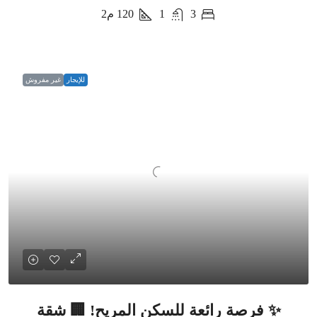
3
1
120
م2
للإيجار
غير مفروش
✨ فرصة رائعة للسكن المريح! 🏢 شقة