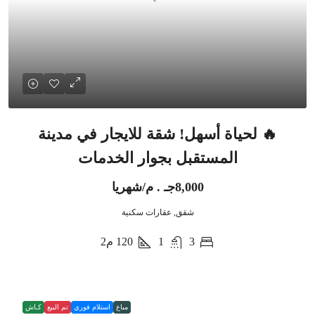
🔥 لحياة أسهل! شقة للايجار في مدينة
المستقبل بجوار الخدمات
8,000جـ . م/شهريا
شقق, عقارات سكنية
3
1
120
م2
مباع
استلام فوري
تم البيع
كـاش