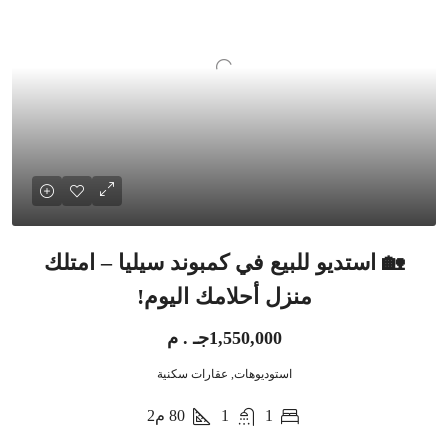
🏡 استديو للبيع في كمبوند سيليا – امتلك
منزل أحلامك اليوم!
1,550,000جـ . م
استوديوهات, عقارات سكنية
1
1
80
م2