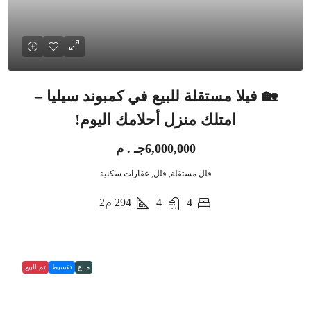
🏡 فيلا مستقلة للبيع في كمبوند سيليا –
امتلك منزل أحلامك اليوم!
6,000,000جـ . م
فلل مستقلة, فلل, عقارات سكنية
4
4
294
م2
مباع
تقسيط
تم البيع