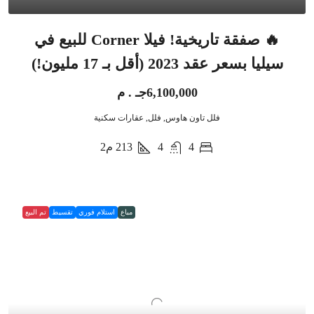
🔥 صفقة تاريخية! فيلا Corner للبيع في
سيليا بسعر عقد 2023 (أقل بـ 17 مليون!)
6,100,000جـ . م
فلل تاون هاوس, فلل, عقارات سكنية
4
4
213
م2
مباع
استلام فوري
تقسيط
تم البيع