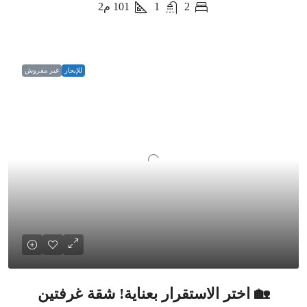
2
1
101
م2
للإيجار
غير مفروش
🏡 اختر الاستقرار بعناية! شقة غرفتين