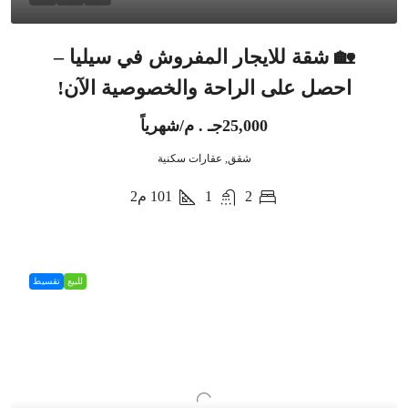
🏡 شقة للايجار المفروش في سيليا –
احصل على الراحة والخصوصية الآن!
25,000جـ . م/شهرياً
شقق, عقارات سكنية
2
1
101
م2
للبيع
تقسيط