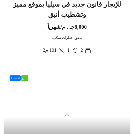
للإيجار قانون جديد في سيليا بموقع مميز
وتشطيب أنيق
8,000جـ . م/شهرياً
شقق, عقارات سكنية
2
1
101
م2
للبيع
تقسيط