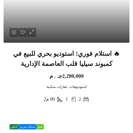
🔥 استلام فوري! استوديو بحري للبيع في
كمبوند سيليا قلب العاصمة الإدارية
2,200,000جـ . م
استوديوهات, عقارات سكنية
2
1
80
م2
للبيع
استلام فوري
كـاش