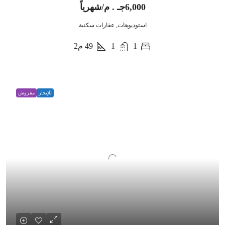
6,000جـ . م/شهرياً
استوديوهات, عقارات سكنية
1
1
49
م2
للإيجار
مفروش