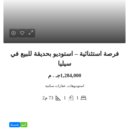
فرصة استثنائية – استوديو بحديقة للبيع في
سيليا
1,284,000جـ . م
استوديوهات, عقارات سكنية
1
1
73
م2
للبيع
تقسيط