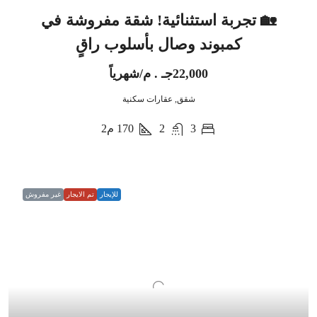
🏡 تجربة استثنائية! شقة مفروشة في
كمبوند وصال بأسلوب راقٍ
22,000جـ . م/شهرياً
شقق, عقارات سكنية
3
2
170
م2
للإيجار
تم الايجار
غير مفروش