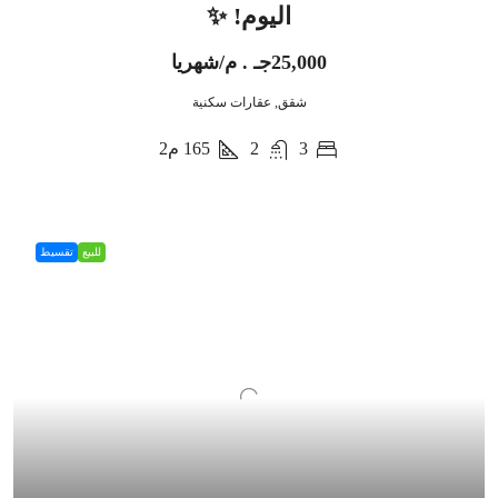
اليوم! ✨
25,000جـ . م/شهريا
شقق, عقارات سكنية
3
2
165
م2
للبيع
تقسيط