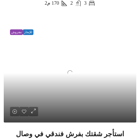
3
2
170
م2
للإيجار
مفروش
استأجر شقتك بفرش فندقي في وصال