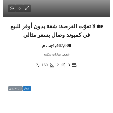
🏡 لا تفوّت الفرصة! شقة بدون أوفر للبيع
في كمبوند وصال بسعر مثالي
1,467,000جـ . م
شقق, عقارات سكنية
3
2
160
م2
للإيجار
غير مفروش