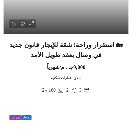
🏡 استقرار وراحة! شقة للإيجار قانون جديد
في وصال بعقد طويل الأمد
9,000جـ . م/شهرياً
شقق, عقارات سكنية
3
2
160
م2
للإيجار
مفروش