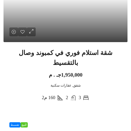
شقة استلام فوري في كمبوند وصال
بالتقسيط
1,950,000جـ . م
شقق, عقارات سكنية
3
2
160
م2
للبيع
تقسيط