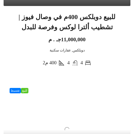
للبيع دوبلكس 400م في وصال فيوز |
تشطيب ألترا لوكس وفرصة للبدل
11,000,000جـ . م
دوبلكس, عقارات سكنية
4
4
400
م2
للبيع
تقسيط