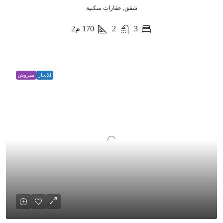
شقق, عقارات سكنية
3
2
170
م2
للإيجار
مفروش