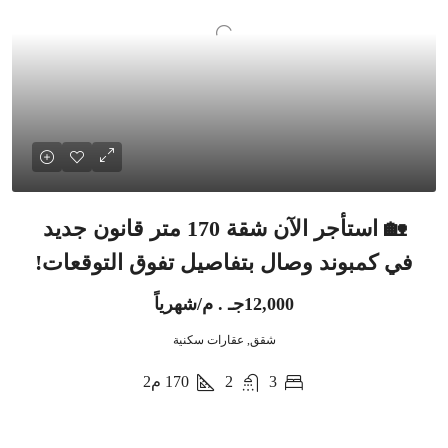
🏡 استأجر الآن شقة 170 متر قانون جديد
في كمبوند وصال بتفاصيل تفوق التوقعات!
12,000جـ . م/شهرياً
شقق, عقارات سكنية
3
2
170
م2