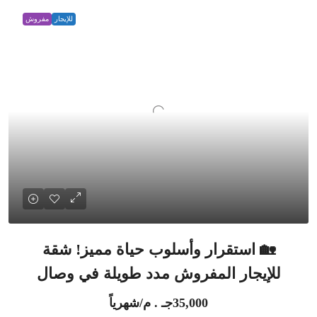
للإيجار
مفروش
🏡 استقرار وأسلوب حياة مميز! شقة
للإيجار المفروش مدد طويلة في وصال
35,000جـ . م/شهرياً