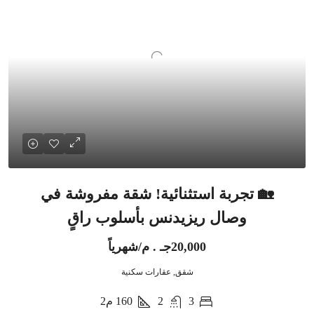
🏡 تجربة استثنائية! شقة مفروشة في
وصال ريزيدنس بأسلوب راقٍ
20,000جـ . م/شهرياً
شقق, عقارات سكنية
3
2
160
م2