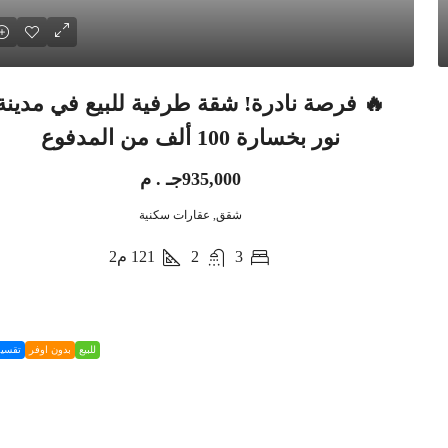
🔥 فرصة نادرة! شقة طرفية للبيع في مدينة
نور بخسارة 100 ألف من المدفوع
935,000جـ . م
شقق, عقارات سكنية
3
2
121
م2
للبيع
بدون اوفر
تقسي