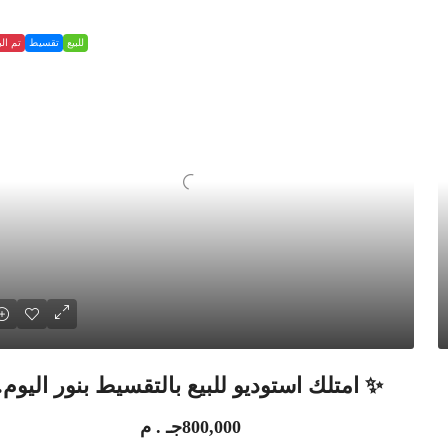
للبيع
تقسيط
تم الب
✨ امتلك استوديو للبيع بالتقسيط بنور اليوم.
800,000جـ . م