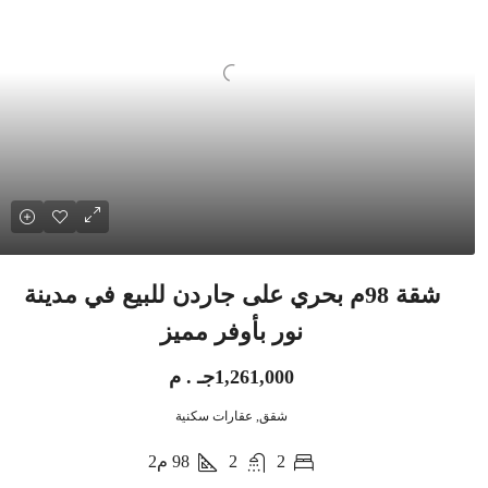
شقة 98م بحري على جاردن للبيع في مدينة
نور بأوفر مميز
1,261,000جـ . م
شقق, عقارات سكنية
2
2
98
م2