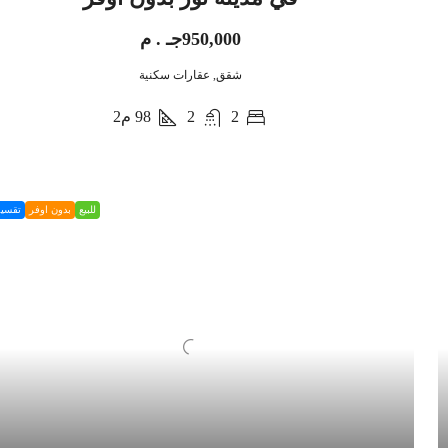
950,000جـ . م
شقق, عقارات سكنية
2
2
98
م2
للبيع
بدون اوفر
تقسي