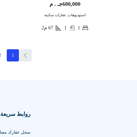
600,000جـ . م
استوديوهات, عقارات سكنية
1
1
67
م2
2
1
روابط سريعة
سجل عقارك معنا ا