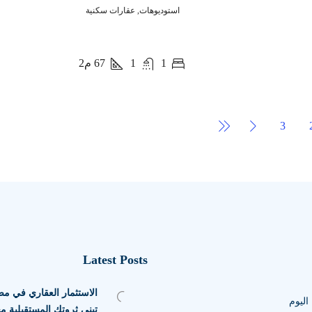
استوديوهات, عقارات سكنية
1
1
67
م2
3
Latest Posts
ليوم
تبني ثروتك المستقبلية مع