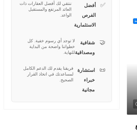
ننتقي لك أفضل العقارات ذات
✅
أفضل
العائد المرتفع والمستقبل
الفرص
الواعد.
ط
الاستثمارية
لا توجد أي رسوم خفية. كل
🤝
شفافية
خطواتنا واضحة من البداية
ومصداقية
للنهاية.
فريقنا يقدم لك الدعم الكامل
📜
استشارة
لمساعدتك في اتخاذ القرار
خبراء
الصحيح.
مجانية