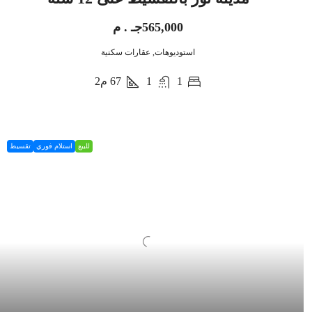
565,000جـ . م
استوديوهات, عقارات سكنية
1
1
67
م2
للبيع
استلام فوري
تقسيط