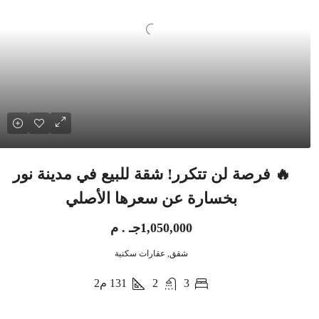
🔥 فرصة لن تتكرر! شقة للبيع في مدينة نور
بخسارة عن سعرها الأصلي
1,050,000جـ . م
شقق, عقارات سكنية
3
2
131
م2