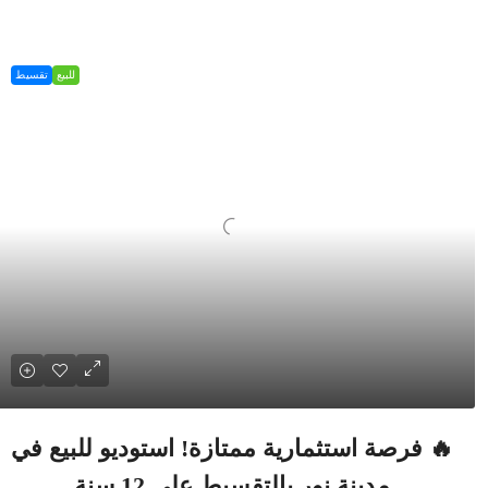
للبيع
تقسيط
🔥 فرصة استثمارية ممتازة! استوديو للبيع في
مدينة نور بالتقسيط على 12 سنة