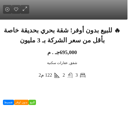
🔥 للبيع بدون أوفر! شقة بحري بحديقة خاصة
بأقل من سعر الشركة بـ 3 مليون
695,000جـ . م
شقق, عقارات سكنية
3
2
122
م2
للبيع
بدون اوفر
تقسيط