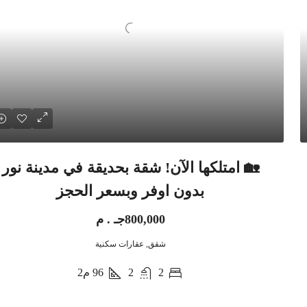
🏡 امتلكها الآن! شقة بحديقة في مدينة نور
بدون اوفر وبسعر الحجز
800,000جـ . م
شقق, عقارات سكنية
2
2
96
م2