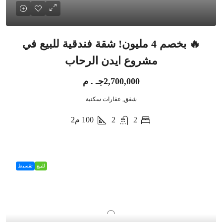
🔥 بخصم 4 مليون! شقة فندقية للبيع في
مشروع ايدن الرحاب
2,700,000جـ . م
شقق, عقارات سكنية
2
2
100
م2
للبيع
تقسيط