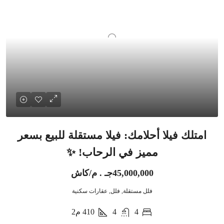
امتلك فيلا أحلامك: فيلا مستقلة للبيع بسعر
مميز في الرحاب! ✨
45,000,000جـ . م/كاش
فلل مستقلة, فلل, عقارات سكنية
4
4
410
م2