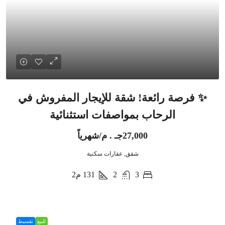
✨ فرصة رائعة! شقة للإيجار المفروش في
الرحاب بمواصفات استثنائية
27,000جـ . م/شهرياً
شقق, عقارات سكنية
3
2
131
م2
للبيع
تقسيط