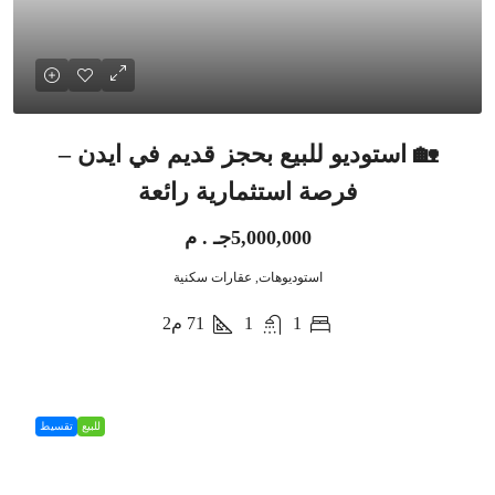
🏡 استوديو للبيع بحجز قديم في ايدن –
فرصة استثمارية رائعة
5,000,000جـ . م
استوديوهات, عقارات سكنية
1
1
71
م2
للبيع
تقسيط