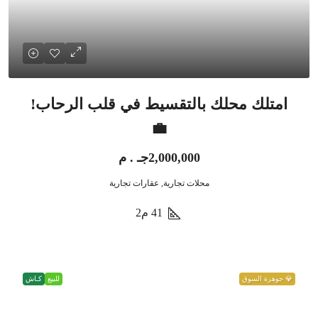
امتلك محلك بالتقسيط في قلب الرحاب!
💼
2,000,000جـ . م
محلات تجارية, عقارات تجارية
41
م2
💎 جوهرة السوق
للبيع
كـاش