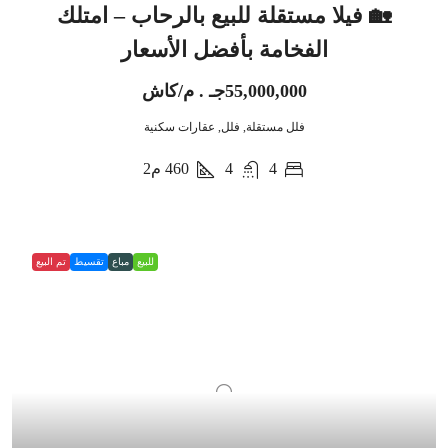
🏡 فيلا مستقلة للبيع بالرحاب – امتلك
الفخامة بأفضل الأسعار
55,000,000جـ . م/كاش
فلل مستقلة, فلل, عقارات سكنية
4
4
460
م2
للبيع
مباع
تقسيط
تم البيع