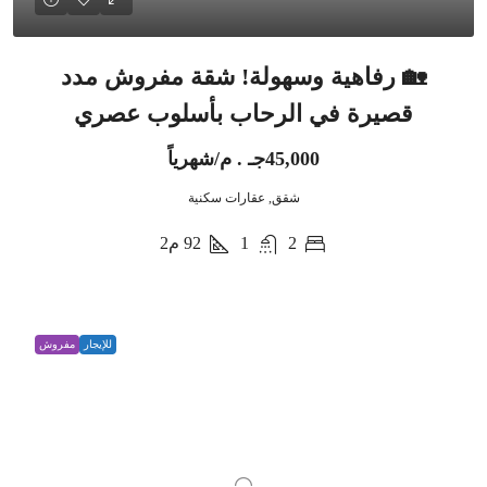
🏡 رفاهية وسهولة! شقة مفروش مدد
قصيرة في الرحاب بأسلوب عصري
45,000جـ . م/شهرياً
شقق, عقارات سكنية
2
1
92
م2
للإيجار
مفروش