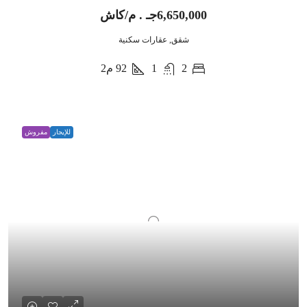
6,650,000جـ . م/كاش
شقق, عقارات سكنية
2
1
92
م2
للإيجار
مفروش