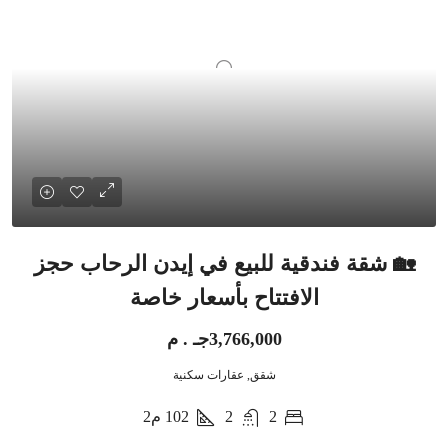
🏡 شقة فندقية للبيع في إيدن الرحاب حجز
الافتتاح بأسعار خاصة
3,766,000جـ . م
شقق, عقارات سكنية
2
2
102
م2