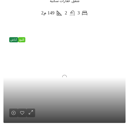
شقق, عقارات سكنية
3
2
149
م2
للبيع
كـاش