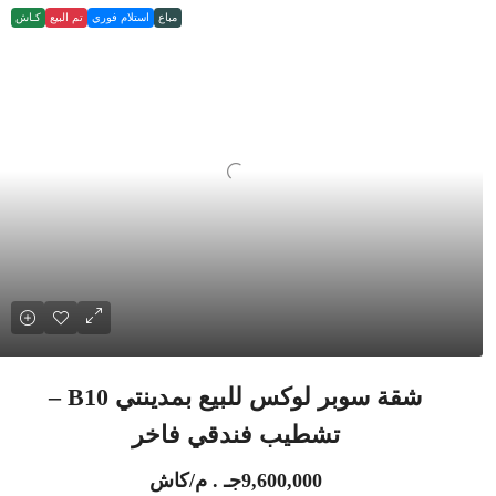
مباع
استلام فوري
تم البيع
كـاش
شقة سوبر لوكس للبيع بمدينتي B10 –
تشطيب فندقي فاخر
9,600,000جـ . م/كاش