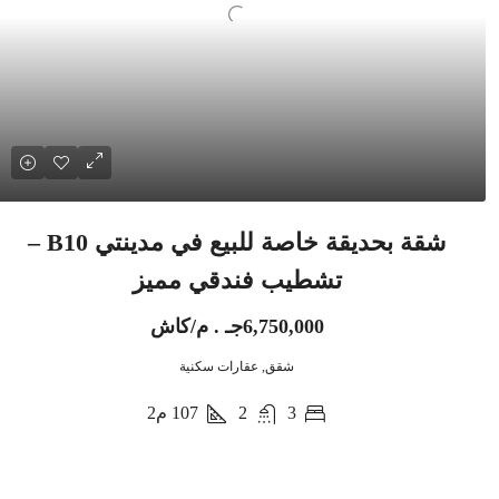
شقة بحديقة خاصة للبيع في مدينتي B10 –
تشطيب فندقي مميز
6,750,000جـ . م/كاش
شقق, عقارات سكنية
3
2
107
م2