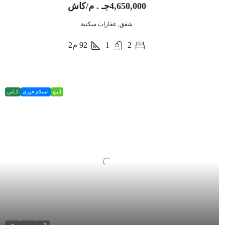
4,650,000جـ . م/كاش
شقق, عقارات سكنية
2
1
92
م2
للبيع
استلام فوري
كـاش