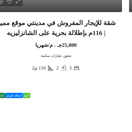
شقة للإيجار المفروش في مدينتي موقع ممي
| 116م بإطلالة بحرية على الشانزليزيه
25,000جـ . م/شهريا
شقق, عقارات سكنية
3
2
116
م2
للبيع
استلام فوري
كـا