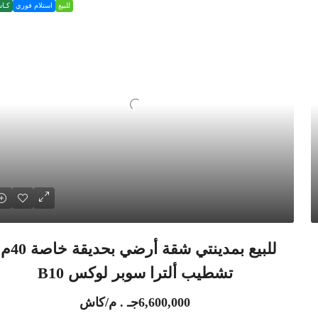
للبيع
استلام فوري
كـا
للبيع بمدينتي شقة أرضي بح
تشطيب ألترا سوبر لوكس B10
6,600,000جـ . م/كاش