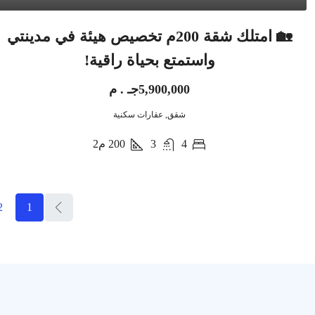
🏡 امتلك شقة 200م تخصيص هيئة في مدينتي
واستمتع بحياة راقية!
5,900,000جـ . م
شقق, عقارات سكنية
4
3
200
م2
2
1