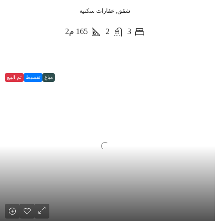
شقق, عقارات سكنية
3
2
165
م2
مباع
تقسيط
تم البيع