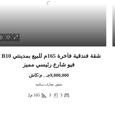
شقة فندقية فاخر
فيو شارع رئيسي مميز
9,000,000جـ . م/كاش
شقق, عقارات سكنية
3
3
165
م2