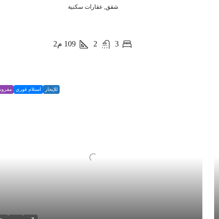
شقق, عقارات سكنية
3
2
109
م2
للإيجار
استلام فوري
مفرو