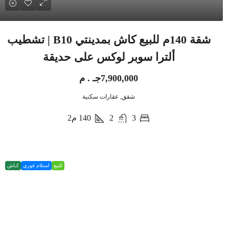
شقة 140م للبيع كاش بمدينتي B10 | تشطيب
ألترا سوبر لوكس على حديقة
7,900,000جـ . م
شقق, عقارات سكنية
3
2
140
م2
للبيع
استلام فوري
كـاش