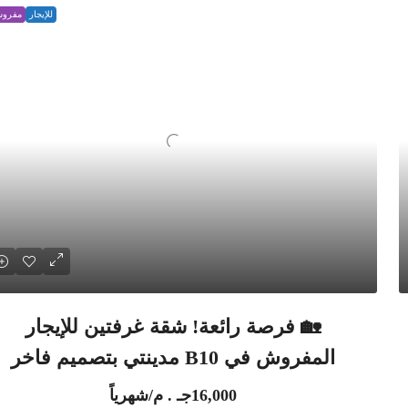
للإيجار
مفرو
🏡 فرصة رائعة! شقة غرفتين للإيجار
المفروش في B10 مدينتي بتصميم فاخر
16,000جـ . م/شهرياً