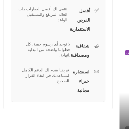
ننتقي لك أفضل العقارات ذات
✅
أفضل
العائد المرتفع والمستقبل
الفرص
الواعد.
الاستثمارية
لا توجد أي رسوم خفية. كل
🤝
شفافية
خطواتنا واضحة من البداية
ش
ومصداقية
للنهاية.
فريقنا يقدم لك الدعم الكامل
📜
استشارة
لمساعدتك في اتخاذ القرار
خبراء
الصحيح.
مجانية