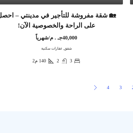
🏡 شقة مفروشة للتأجير في مدينتي – احصل
على الراحة والخصوصية الآن!
40,000جـ . م/شهرياً
شقق, عقارات سكنية
3
2
140
م2
4
3