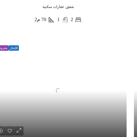
شقق, عقارات سكنية
2
1
70
م2
للإيجار
مفرو