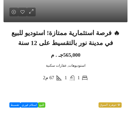
🔥 فرصة استثمارية ممتازة! استوديو للبيع
في مدينة نور بالتقسيط على 12 سنة
565,000جـ . م
استوديوهات, عقارات سكنية
1
1
67
م2
💎 جوهرة السوق
للبيع
استلام فوري
تقسيط