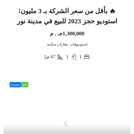
🔥 بأقل من سعر الشركة بـ 3 مليون!
استوديو حجز 2023 للبيع في مدينة نور
1,300,000جـ . م
استوديوهات, عقارات سكنية
1
1
67
م2
للبيع
تقسيط