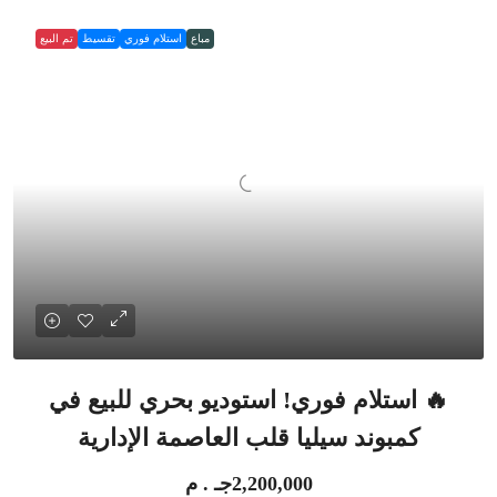
مباع
استلام فوري
تقسيط
تم البيع
🔥 استلام فوري! استوديو بحري للبيع في
كمبوند سيليا قلب العاصمة الإدارية
2,200,000جـ . م