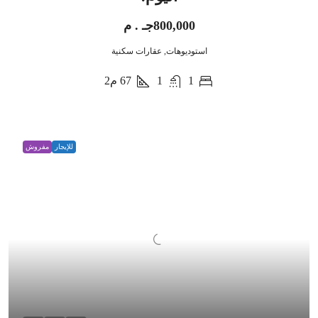
800,000جـ . م
استوديوهات, عقارات سكنية
1
1
67
م2
للإيجار
مفروش