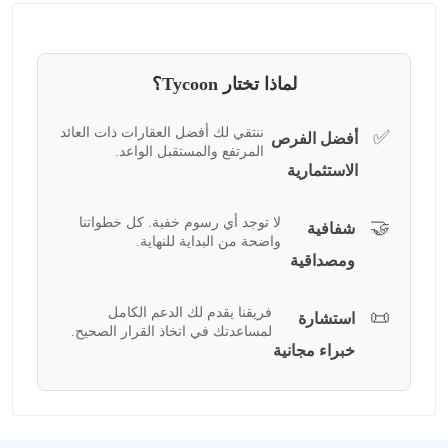
لماذا تختار Tycoon؟
ننتقي لك أفضل العقارات ذات العائد
✅
أفضل الفرص
المرتفع والمستقبل الواعد.
الاستثمارية
لا توجد أي رسوم خفية. كل خطواتنا
🤝
شفافية
واضحة من البداية للنهاية.
ومصداقية
فريقنا يقدم لك الدعم الكامل
📜
استشارة
لمساعدتك في اتخاذ القرار الصحيح.
خبراء مجانية