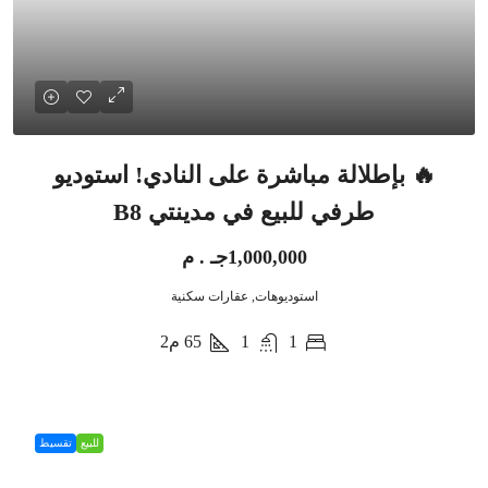
🔥 بإطلالة مباشرة على النادي! استوديو
طرفي للبيع في مدينتي B8
1,000,000جـ . م
استوديوهات, عقارات سكنية
1
1
65
م2
للبيع
تقسيط