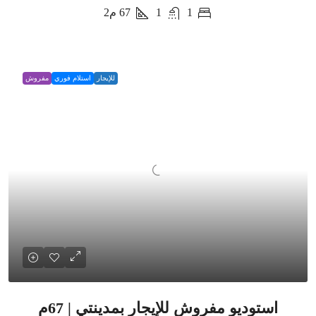
1
1
67
م2
للإيجار
استلام فوري
مفروش
استوديو مفروش للإيجار بمدينتي | 67م