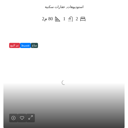
استوديوهات, عقارات سكنية
2
1
80
م2
مباع
تقسيط
تم البيع