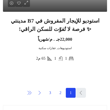
استوديو للإيجار المفروش في B7 مدينتي
✨ فرصة لا تُفوّت للسكن الراقي!
22,000جـ . م/شهرياً
استوديوهات, عقارات سكنية
1
1
65
م2
3
2
1