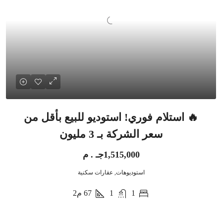
🔥 استلام فوري! استوديو للبيع بأقل من
سعر الشركة بـ 3 مليون
1,515,000جـ . م
استوديوهات, عقارات سكنية
1
1
67
م2