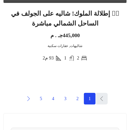
🏌️‍♂️ إطلالة الملوك! شاليه على الجولف في
الساحل الشمالي مباشرة
445,000جـ . م
شاليهات, عقارات سكنية
2
1
93
م2
5
4
3
2
1