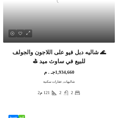
🌊 شاليه دبل فيو على اللاجون والجولف
للبيع في ساوث ميد ⛳
1,934,660جـ . م
شاليهات, عقارات سكنية
2
2
121
م2
للبيع
تقسيط