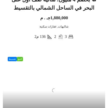
البحر في الساحل الشمالي بالتقسيط
1,880,000جـ . م
شاليهات, عقارات سكنية
3
2
136
م2
للبيع
تقسيط