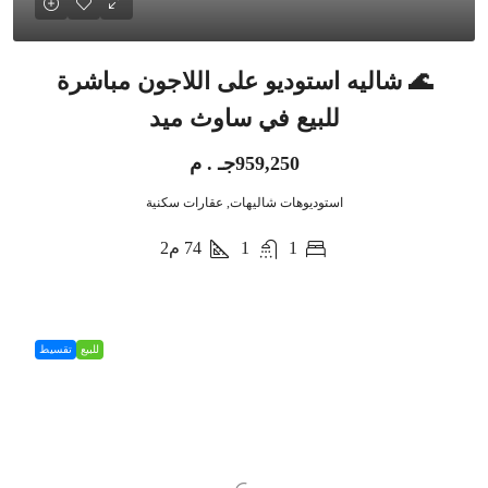
🌊 شاليه استوديو على اللاجون مباشرة
للبيع في ساوث ميد
959,250جـ . م
استوديوهات شاليهات, عقارات سكنية
1
1
74
م2
للبيع
تقسيط