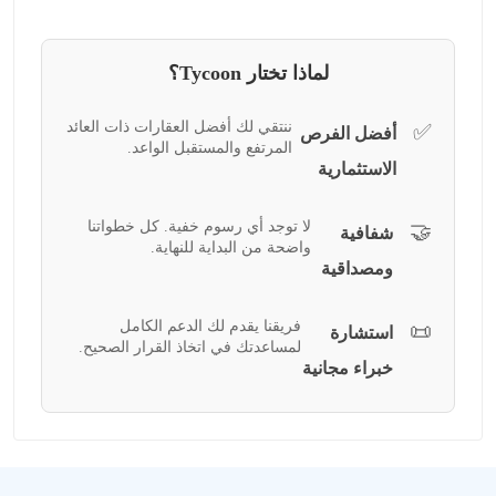
لماذا تختار Tycoon؟
ننتقي لك أفضل العقارات ذات العائد
✅
أفضل الفرص
المرتفع والمستقبل الواعد.
الاستثمارية
لا توجد أي رسوم خفية. كل خطواتنا
🤝
شفافية
واضحة من البداية للنهاية.
ومصداقية
فريقنا يقدم لك الدعم الكامل
📜
استشارة
لمساعدتك في اتخاذ القرار الصحيح.
خبراء مجانية