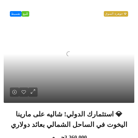
💎 جوهرة السوق
للبيع
تقسيط
💎 استثمارك الدولي! شاليه على مارينا
اليخوت في الساحل الشمالي بعائد دولاري
3,360,000جـ . م