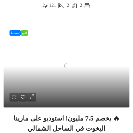
2
2
121
م2
للبيع
تقسيط
🔥 بخصم 7.5 مليون! استوديو على مارينا
اليخوت في الساحل الشمالي