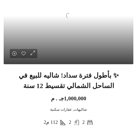
✨ بأطول فترة سداد! شاليه للبيع في
الساحل الشمالي تقسيط 12 سنة
1,000,000جـ . م
شاليهات, عقارات سكنية
2
2
112
م2