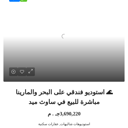
🌊 استوديو فندقي على البحر والمارينا
مباشرة للبيع في ساوث ميد
3,690,220جـ . م
استوديوهات شاليهات, عقارات سكنية