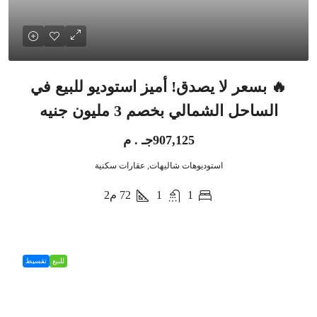
🔥 بسعر لا يصدق! أميز استوديو للبيع في
الساحل الشمالي بخصم 3 مليون جنيه
907,125جـ . م
استوديوهات شاليهات, عقارات سكنية
1
1
72
م2
للبيع
تقسيط