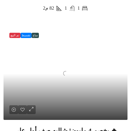
1
1
82
م2
مباع
تقسيط
تم البيع
🔥 بخصم 4 مليون! شاليه صف أول على