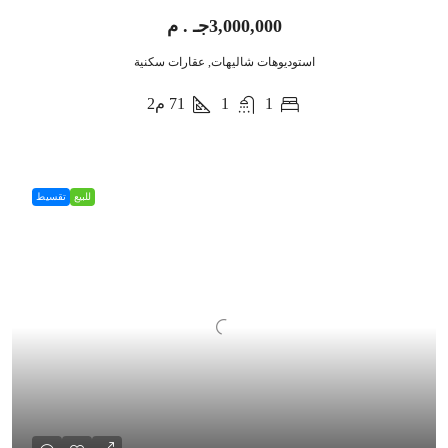
3,000,000جـ . م
استوديوهات شاليهات, عقارات سكنية
1
1
71
م2
للبيع
تقسيط