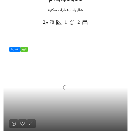
شاليهات, عقارات سكنية
2
1
78
م2
للبيع
تقسيط