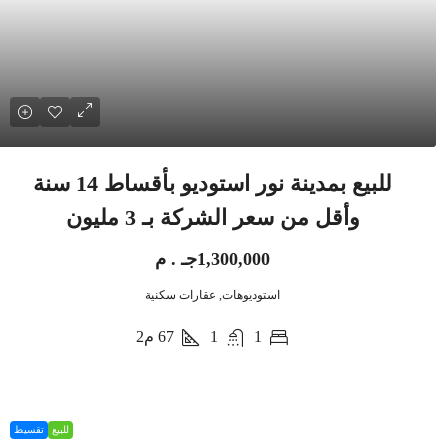
للبيع بمدينة نور استوديو بأقساط 14 سنة
وأقل من سعر الشركة بـ 3 مليون
1,300,000جـ . م
استوديوهات, عقارات سكنية
1
1
67
م2
للبيع
تقسيط