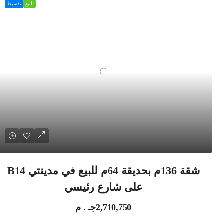
للبيع
تقسيط
شقة 136م بحديقة 64م للبيع في مدينتي B14
على شارع رئيسي
2,710,750جـ . م