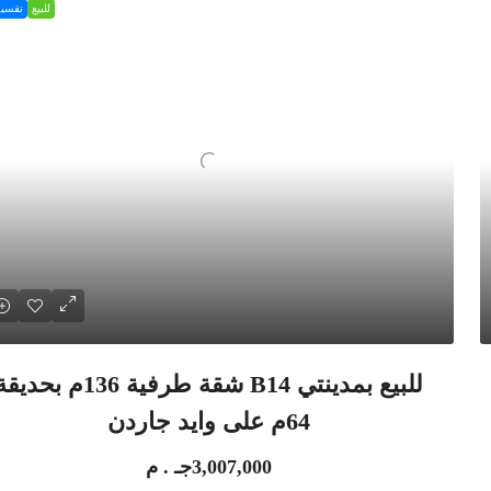
للبيع
تقسي
للبيع بمدينتي B14 شقة طرفية 136م بحدي
64م على وايد جاردن
3,007,000جـ . م