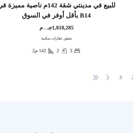
للبيع في مدينتي شقة 142م ناصية مميزة ف
B14 بأقل أوفر في السوق
1,818,285جـ . م
شقق, عقارات سكنية
3
2
142
م2
3