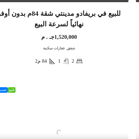
للبيع في بريفادو مدينتي شقة 84م بدون أ
نهائياً لسرعة البيع
1,520,000جـ . م
شقق, عقارات سكنية
2
1
84
م2
للبيع
تقسي