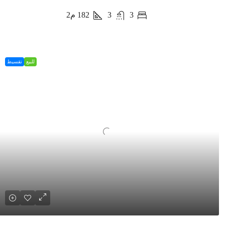
3
3
182
م2
للبيع
تقسيط