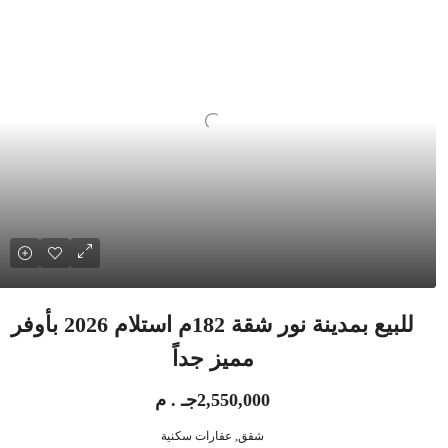
للبيع بمدينة نور شقة 182م استلام 2026 بأوفر
مميز جداً
2,550,000جـ . م
شقق, عقارات سكنية