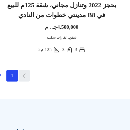
بحجز 2022 وتنازل مجاني، شقة 125م للبيع
في B8 مدينتي خطوات من النادي
4,500,000جـ . م
شقق, عقارات سكنية
3
3
125
م2
2
1