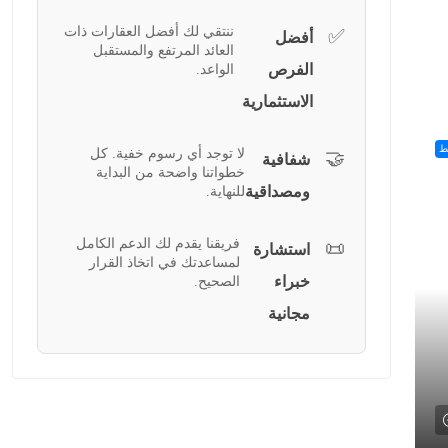
ننتقي لك أفضل العقارات ذات
✅
أفضل
العائد المرتفع والمستقبل
الفرص
الواعد.
الاستثمارية
ط
لا توجد أي رسوم خفية. كل
🤝
شفافية
خطواتنا واضحة من البداية
ومصداقية
للنهاية.
فريقنا يقدم لك الدعم الكامل
📜
استشارة
لمساعدتك في اتخاذ القرار
خبراء
الصحيح.
مجانية