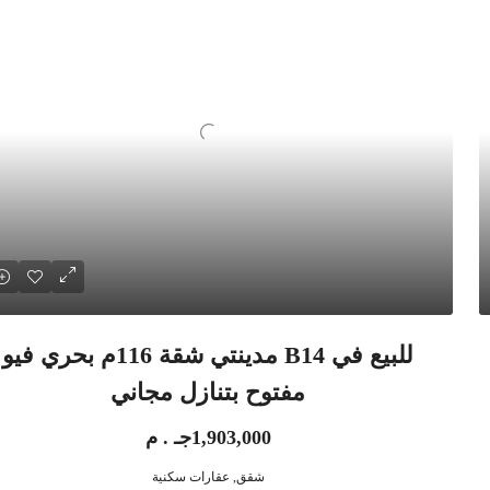
للبيع في B14 مدينتي شقة 116م بحري فيو
مفتوح بتنازل مجاني
1,903,000جـ . م
شقق, عقارات سكنية