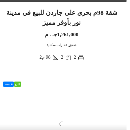
شقة 98م بحري على جاردن للبيع في مدينة
نور بأوفر مميز
1,261,000جـ . م
شقق, عقارات سكنية
2
2
98
م2
للبيع
تقسيط