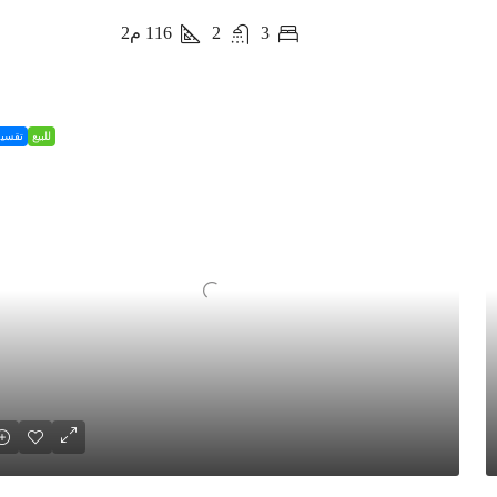
3
2
116
م2
للبيع
تقسي