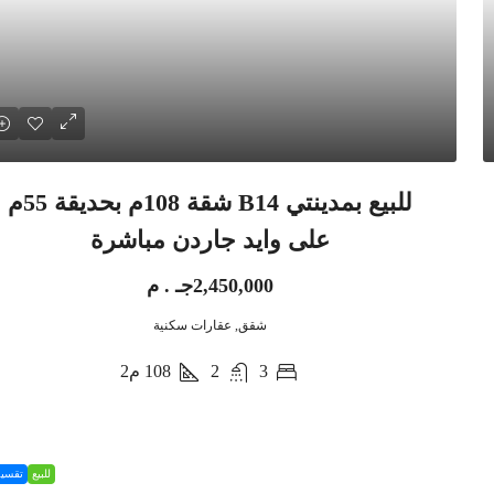
للبيع بمدينتي B14 شقة 108م بحديقة 55م
على وايد جاردن مباشرة
2,450,000جـ . م
شقق, عقارات سكنية
3
2
108
م2
للبيع
تقسي