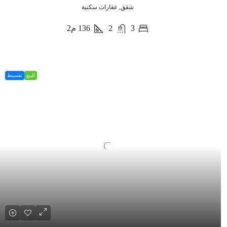
شقق, عقارات سكنية
3
2
136
م2
للبيع
تقسيط