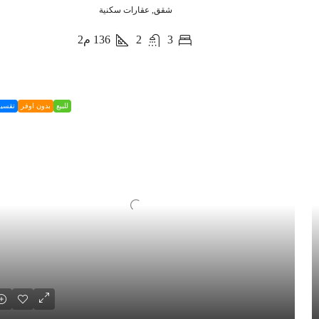
شقق, عقارات سكنية
3
2
136
م2
للبيع
بدون اوفر
تقسي