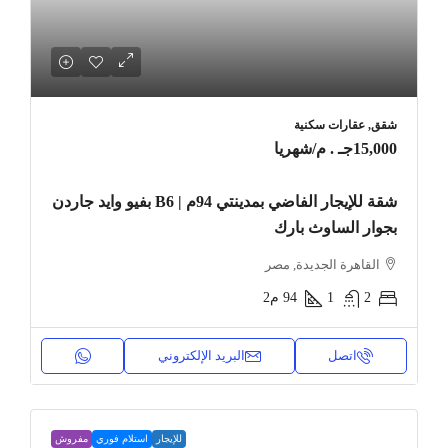
شقق, عقارات سكنية
15,000جـ . م
/شهريا
شقة للإيجار الفاضي بمدينتي 94م | B6 بفيو وايد جاردن
بجوار الساوث بارك
القاهرة الجديدة, مصر
2
1
94
م2
اتصل
البريد الإلكتروني
للإيجار
استلام فوري
مفروش