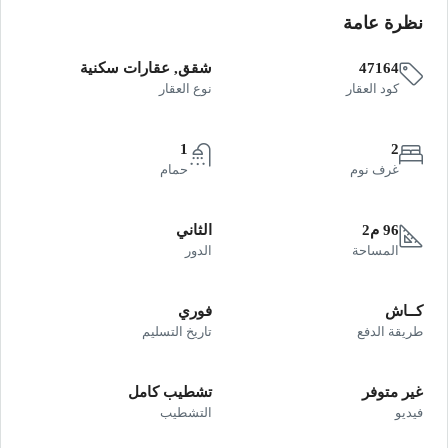
نظرة عامة
47164
شقق, عقارات سكنية
كود العقار
نوع العقار
1
2
غرف نوم
حمام
96 م2
الثاني
المساحة
الدور
كــاش
فوري
طريقة الدفع
تاريخ التسليم
غير متوفر
تشطيب كامل
فيديو
التشطيب