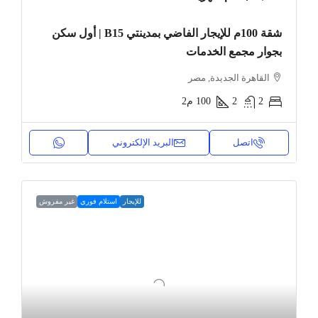
شقة 100م للإيجار الفاضي بمدينتي B15 | أول سكن
بجوار مجمع الخدمات
القاهرة الجديدة, مصر
2
2
100
م2
اتصل
البريد الإلكتروني
للإيجار
استلام فوري
غير مفروش