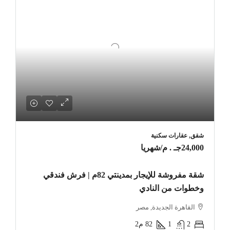
شقق, عقارات سكنية
24,000جـ . م
/شهريا
شقة مفروشة للإيجار بمدينتي 82م | فرش فندقي
وخطوات من النادي
القاهرة الجديدة, مصر
2
1
82
م2