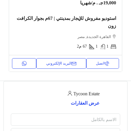
19,000جـ . م
/شهريا
استوديو مفروش للإيجار بمدينتي | 67م بجوار الكرافت
زون
القاهرة الجديدة, مصر
1
1
67
م2
اتصل
البريد الإلكتروني
Tycoon Estate
عرض العقارات