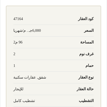
كود العقار
47164
السعر
6,000جـ . م/شهريا
المساحة
96 م2
غرف نوم
2
حمام
1
نوع العقار
شقق, عقارات سكنية
حالة العقار
للإيجار
التشطيب
تشطيب كامل