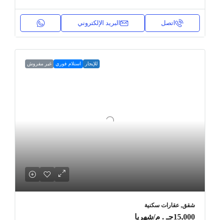
اتصل
البريد الإلكتروني
للإيجار
استلام فوري
غير مفروش
شقق, عقارات سكنية
15,000جـ . م
/شهريا