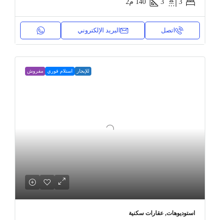
3
3
140
م2
اتصل
البريد الإلكتروني
للإيجار
استلام فوري
مفروش
استوديوهات, عقارات سكنية