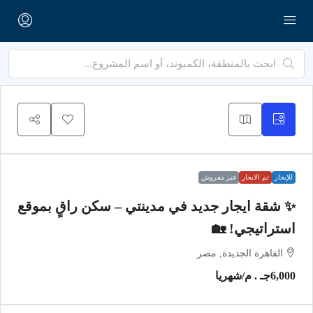
للإيجار
تم الايجار
غير مفروش
✨ شقة ايجار جديد في مدينتي – سكن راقٍ بموقع
استراتيجي! 🏡
القاهرة الجديدة, مصر
6,000جـ . م
/شهريا