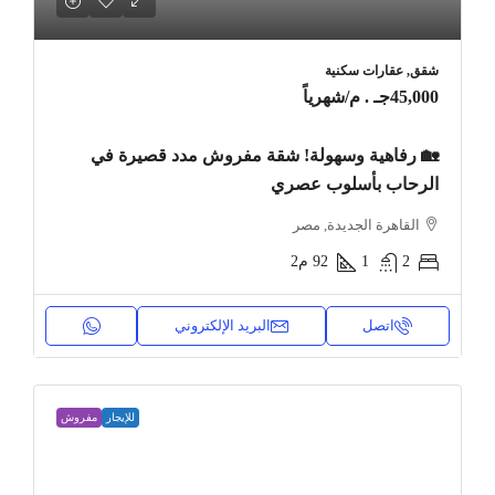
شقق, عقارات سكنية
45,000جـ . م
/شهرياً
🏡 رفاهية وسهولة! شقة مفروش مدد قصيرة في
الرحاب بأسلوب عصري
القاهرة الجديدة, مصر
2
1
92
م2
اتصل
البريد الإلكتروني
للإيجار
مفروش