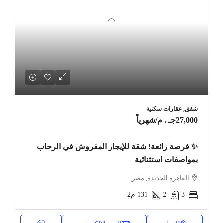
شقق, عقارات سكنية
27,000جـ . م
/شهرياً
✨ فرصة رائعة! شقة للإيجار المفروش في الرحاب
بمواصفات استثنائية
القاهرة الجديدة, مصر
3
2
131
م2