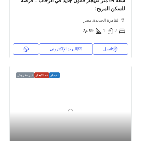
شقة 99 متر للإيجار قانون جديد في الرحاب – فرصة
للسكن المريح!
القاهرة الجديدة, مصر
2
1
99
م2
اتصل
البريد الإلكتروني
للإيجار
تم الايجار
غير مفروش