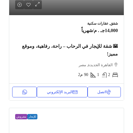
شقق, عقارات سكنية
14,000جـ . م
/شهرياً
🌇 شقة للإيجار في الرحاب – راحة، رفاهية، وموقع
مميز!
القاهرة الجديدة, مصر
2
1
90
م2
اتصل
البريد الإلكتروني
للإيجار
مفروش