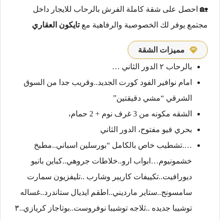
🏡 احصل على شقة كاملة الفرش بالرحاب للايجار داخل
مجتمع يوفر لك الخصوصية والرفاهية مع
تايكون العقاري
مميزات الشقة
بالرحاب ٢ الدور الثاني …
امام نوافير الفود كورت الجديد..وقريب جدا من السوق
الشرقي “مشي دقيقتين”
الشقه مكونه من 3 غرف نوم + 2 حمام،
بحري فيو مفتوح، الدور الثاني
….تشطيب خاص بالكامل “بورسلين اسباني..مطبخ
خشمونيوم…ابواب ارو..خلاطات جروهي..كباين بانيو
ديورافيت..تكييفات كاريير وشارب ..تليفزيون سمارت
سامسونج..ستاير مارديني..اطقم ايديال ستاندرد..غساله
توشيبا جديده ..ثلاجه توشيبا نوفروست..بوتاجاز كريازي..٣