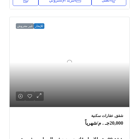
اتصل
البريد الإلكتروني
للإيجار
غير مفروش
شقق, عقارات سكنية
20,000جـ . م
/شهرياً