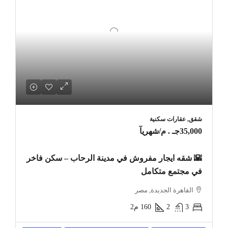
شقق, عقارات سكنية
35,000جـ . م
/شهريآ
🌇 شقه ايجار مفروش في مدينة الرحاب – سكن فاخر
في مجتمع متكامل
القاهرة الجديدة, مصر
3
2
160
م2