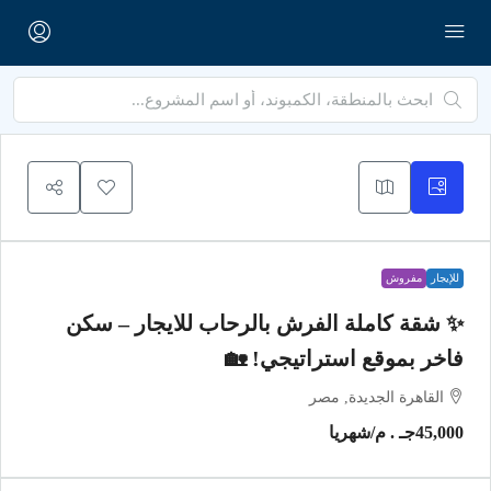
للإيجار
مفروش
✨ شقة كاملة الفرش بالرحاب للايجار – سكن
فاخر بموقع استراتيجي! 🏡
القاهرة الجديدة, مصر
45,000جـ . م
/شهريا