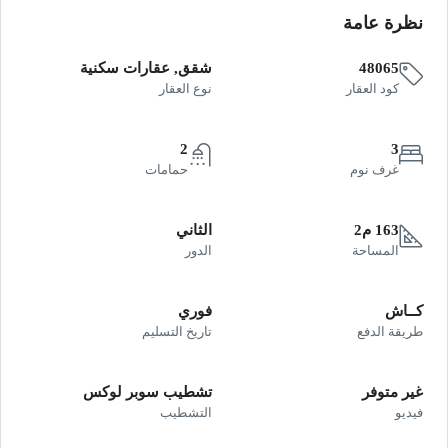
نظرة عامة
48065
شقق, عقارات سكنية
كود العقار
نوع العقار
2
3
غرف نوم
حمامات
163 م2
الثاني
المساحة
الدور
كــاش
فوري
طريقة الدفع
تاريخ التسليم
غير متوفر
تشطيب سوبر لوكس
فيديو
التشطيب