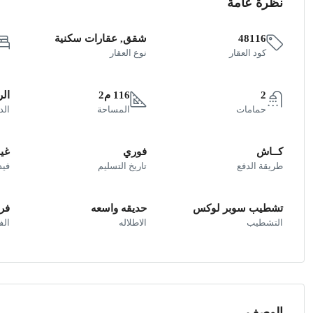
نظرة عامة
48116
شقق, عقارات سكنية
كود العقار
نوع العقار
2
116 م2
الر
حمامات
المساحة
الد
كــاش
فوري
غير
طريقة الدفع
تاريخ التسليم
فيد
تشطيب سوبر لوكس
حديقه واسعه
فر
التشطيب
الاطلاله
ال
الوصف