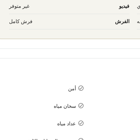
ي
فيديو
غير متوفر
ه
الفرش
فرش كامل
أمن
سخان مياه
عداد مياه