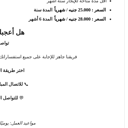
أقل مدة متاحة للإيجار ستة أشهر
السعر : 25.000 جنيه / شهرياً
المدة سنة
السعر : 28.000 جنيه / شهرياً
المدة 6 أشهر
هل أعجبك
تواصل
فريقنا جاهز للإجابة على جميع استفساراتك 
اختر طريقة ال
📞
للاتصال المب
💬
للتواصل ا
مواعيد العمل: يوميًا من 9 صباحًا حتى 