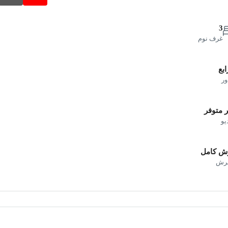
3
غرف نوم
ابع
ور
 متوفر
يو
ش كامل
فرش