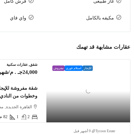
غاز طبيعى
فرش كامل
مكيفه بالكامل
واي فاي
عقارات مشابهة قد تهمك
شقق, عقارات سكنية
للإيجار
استلام فوري
مفروش
24,000جـ . م
/شهري
وخطوات من النادي
القاهرة الجديدة, م
2
1
82
م2
Tycoon Estate