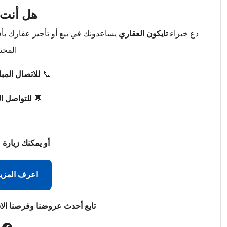
هل أنت 
دع خبراء
تايكون العقاري
يساعدونك في بيع أو تأجير عقارك ب
المخت
📞
للاتصال المب
💬
للتواصل ا
أو يمكنك زيارة 
اعرف المزي
تابع أحدث عروضنا وفرصنا الا