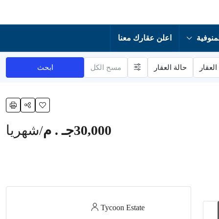
منوفية
اعلن عقارك معنا
العقار
حالة العقار
مسح الكل
ابحث
30,000جـ . م
/شهريا
Tycoon Estate