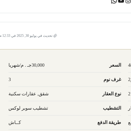
تحديث في يوليو 30, 2025 في 12:33 م
4
السعر
30,000جـ . م/شهريا
غرف نوم
3
2
نوع العقار
شقق, عقارات سكنية
ر
التشطيب
تشطيب سوبر لوكس
ع
طريقة الدفع
كــاش