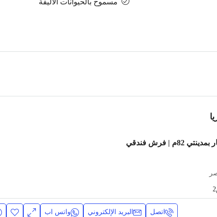
مسموح بالحيوانات الاليفة
ا
شقة مفروشة للإيجار بمدينتي 82م | فرش فندقي
صر
اتصل
البريد الإلكتروني
واتس اب