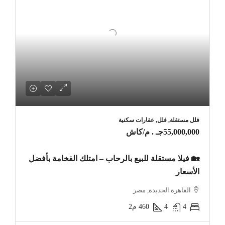
فلل مستقلة, فلل, عقارات سكنية
55,000,000جـ . م
/كاش
🏡 فيلا مستقلة للبيع بالرحاب – امتلك الفخامة بأفضل
الأسعار
القاهرة الجديدة, مصر
4
4
460
م2