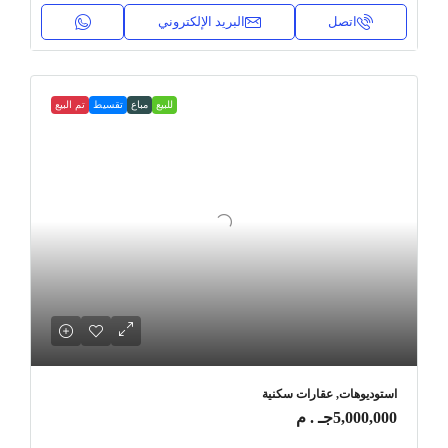
اتصل
البريد الإلكتروني
للبيع
مباع
تقسيط
تم البيع
استوديوهات, عقارات سكنية
5,000,000جـ . م