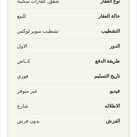
نوع العقار
شقق, عقارات سكنية
حالة العقار
للبيع
التشطيب
تشطيب سوبر لوكس
الدور
الاول
طريقة الدفع
كــاش
تاريخ التسليم
فوري
فيديو
غير متوفر
الاطلاله
شارع
الفرش
بدون فرش