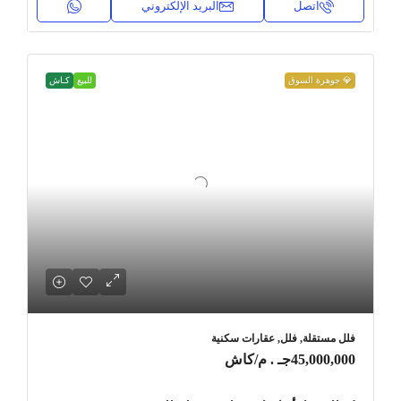
اتصل
البريد الإلكتروني
💎 جوهرة السوق
للبيع
كـاش
فلل مستقلة, فلل, عقارات سكنية
45,000,000جـ . م
/كاش