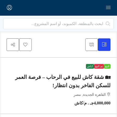
للبيع
تم البيع
كـاش
🏡 شقة كاش للبيع في الرحاب – فرصة العمر
للسكن الفاخر بدون انتظار!
القاهرة الجديدة, مصر
4,000,000جـ . م
/كاش