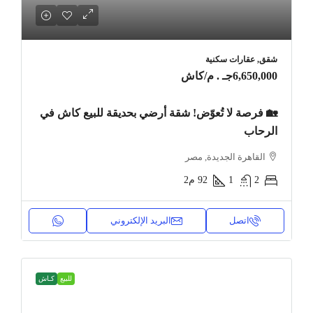
شقق, عقارات سكنية
6,650,000جـ . م
/كاش
🏡 فرصة لا تُعوّض! شقة أرضي بحديقة للبيع كاش في
الرحاب
القاهرة الجديدة, مصر
2
1
92
م2
اتصل
البريد الإلكتروني
للبيع
كـاش