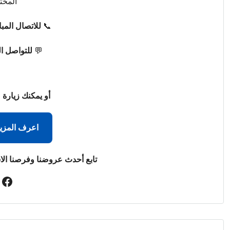
المخت
📞
للاتصال المب
💬
للتواصل ا
أو يمكنك زيارة 
اعرف المزي
تابع أحدث عروضنا وفرصنا الا