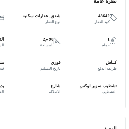
نظرة عامة
48642
شقق, عقارات سكنية
كود العقار
نوع العقار
1
90 م2
الث
حمام
المساحة
الد
كــاش
فوري
متو
طريقة الدفع
تاريخ التسليم
فيد
تشطيب سوبر لوكس
شارع
بد
التشطيب
الاطلاله
ال
الوصف