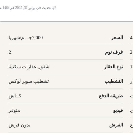
تحديث في يوليو 31, 2025 في 1:06 م
4
السعر
7,000جـ . م/شهريا
غرف نوم
2
1
نوع العقار
شقق, عقارات سكنية
ر
التشطيب
تشطيب سوبر لوكس
ث
طريقة الدفع
كــاش
ي
فيديو
متوفر
ع
الفرش
بدون فرش