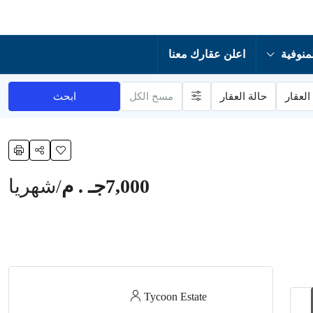
منوفية
اعلن عقارك معنا
العقار
حالة العقار
مسح الكل
ابحث
7,000جـ . م
/شهريا
Tycoon Estate