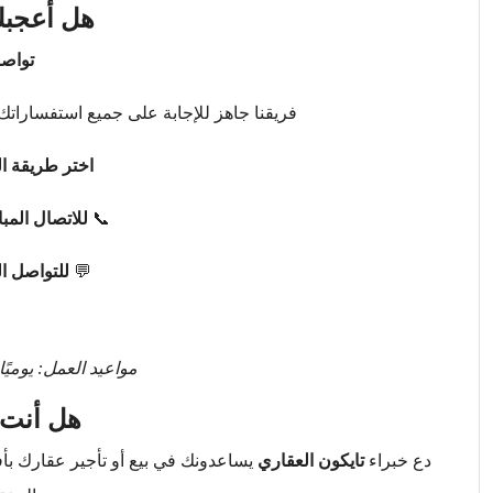
هل أعجبك
تواصل
فريقنا جاهز للإجابة على جميع استفساراتك 
اختر طريقة ال
📞
للاتصال المب
💬
للتواصل ا
مواعيد العمل: يوميًا من 9 صباحًا حتى 
هل أنت 
دع خبراء
تايكون العقاري
يساعدونك في بيع أو تأجير عقارك ب