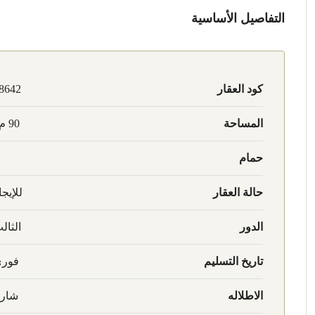
التفاصيل الأساسية
كود العقار
8642
المساحة
90 م2
حمام
حالة العقار
للإيجا
الدور
الثال
تاريخ التسليم
فور
الاطلاله
شار