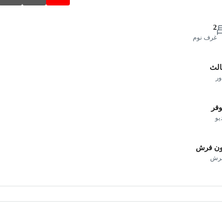
2
غرف نوم
الث
ور
فر
يو
ون فرش
فرش