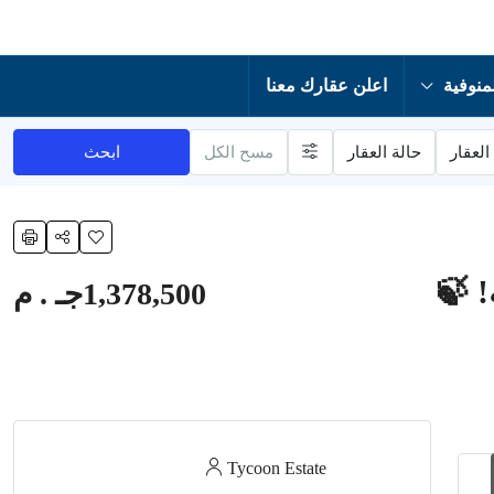
منوفية
اعلن عقارك معنا
العقار
حالة العقار
مسح الكل
ابحث
! 🍃
1,378,500جـ . م
Tycoon Estate