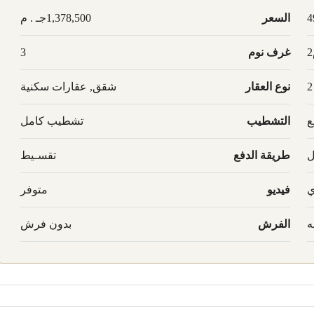
4
السعر
1,378,500جـ . م
غرف نوم
3
2
نوع العقار
شقق, عقارات سكنية
ع
التشطيب
تشطيب كامل
ل
طريقة الدفع
تقسـيط
ي
فيديو
متوفر
ه
الفرش
بدون فرش