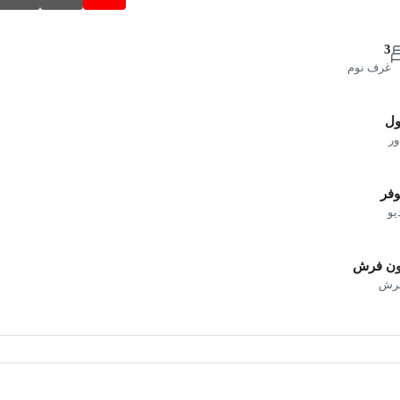
3
غرف نوم
ول
ور
فر
يو
ون فرش
فرش