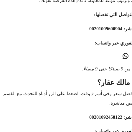
وترتيب موعد للمعاينة. لا تدع هذه الفرصة تفوتك.
تواصل التي تفضلها:
اشر:
00201009600904
لفوري عبر واتساب:
9 مساءً.
مالك عقار؟
أفضل سعر وفي أسرع وقت. اضغط على الزر أدناه للتحدث مع القسم
ص مباشرة.
اشر:
00201092458122
لفوري عبر واتساب: