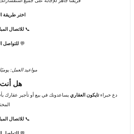
فريقنا جاهز للإجابة على جميع استفساراتك 
اختر طريقة ال
📞
للاتصال المب
💬
للتواصل ا
مواعيد العمل: يوميًا من 9 صباحًا حتى 
هل أنت 
دع خبراء
تايكون العقاري
يساعدونك في بيع أو تأجير عقارك ب
المخت
📞
للاتصال المب
💬
للتواصل ا