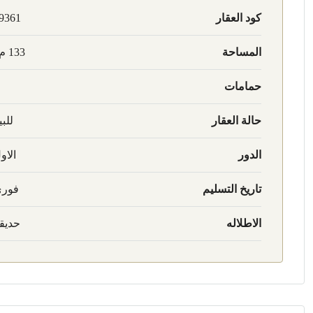
كود العقار
9361
المساحة
133 م2
حمامات
حالة العقار
للبي
الدور
الاو
تاريخ التسليم
فور
الاطلاله
حديق