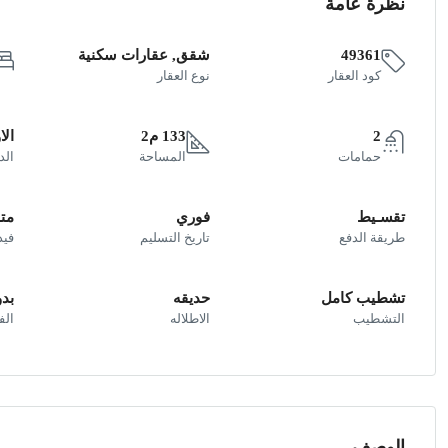
نظرة عامة
49361
شقق, عقارات سكنية
كود العقار
نوع العقار
2
133 م2
الا
حمامات
المساحة
الد
تقسـيط
فوري
متو
طريقة الدفع
تاريخ التسليم
فيد
تشطيب كامل
حديقه
بد
التشطيب
الاطلاله
ال
الوصف