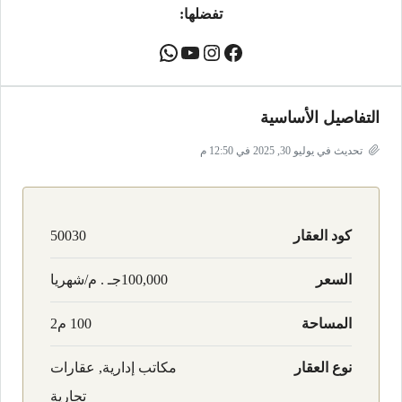
تفضلها:
التفاصيل الأساسية
تحديث في يوليو 30, 2025 في 12:50 م
كود العقار
50030
السعر
100,000جـ . م/شهريا
المساحة
100 م2
نوع العقار
مكاتب إدارية, عقارات
تجارية