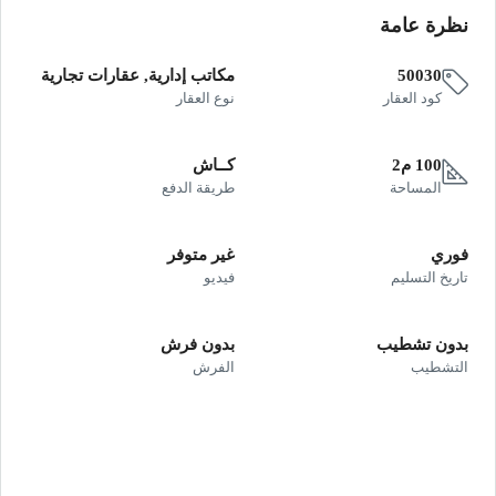
نظرة عامة
50030
مكاتب إدارية, عقارات تجارية
كود العقار
نوع العقار
100 م2
كــاش
المساحة
طريقة الدفع
فوري
غير متوفر
تاريخ التسليم
فيديو
بدون تشطيب
بدون فرش
التشطيب
الفرش