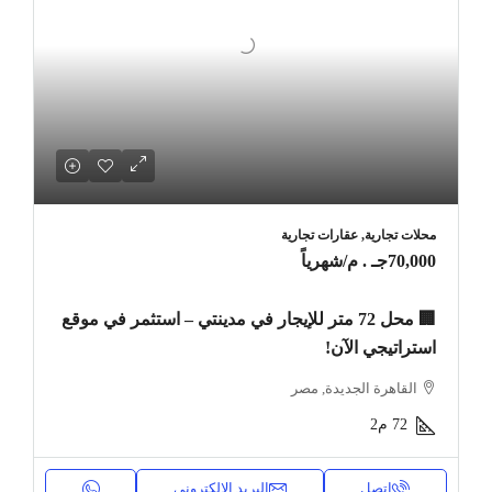
محلات تجارية, عقارات تجارية
70,000جـ . م
/شهرياً
🏢 محل 72 متر للإيجار في مدينتي – استثمر في موقع
استراتيجي الآن!
القاهرة الجديدة, مصر
72
م2
اتصل
البريد الإلكتروني