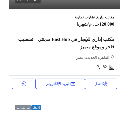
مكاتب إدارية, عقارات تجارية
120,000جـ . م
/شهريا
مكتب إداري للإيجار في East Hub مدينتي – تشطيب
فاخر وموقع متميز
القاهرة الجديدة, مصر
82
م2
اتصل
البريد الإلكتروني
للإيجار
غير مفروش