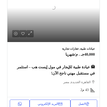
عيادات طبية, عقارات تجارية
40,000جـ . م
/شهريا
🏥 عيادة طبية للإيجار في مول إيست هب – استثمر
في مستقبل مهني ناجح الآن!
القاهرة الجديدة, مصر
43
م2
اتصل
البريد الإلكتروني