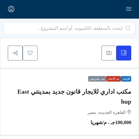
للإيجار
تم الايجار
غير مفروش
مكتب اداري للايجار قانون جديد بمدينتي East
hup
القاهرة الجديدة, مصر
100,000جـ . م
/شهريا