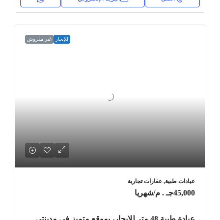
للإيجار
غير مفروش
عيادات طبية, عقارات تجارية
45,000جـ . م
/شهريا
عيادة طبية 48 متر للإيجار، بموقع متميز في مدينتي