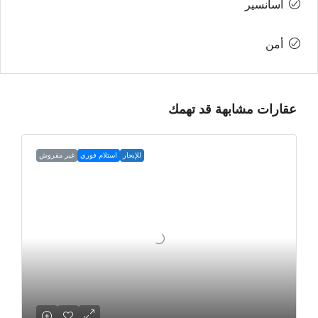
أسانسير
أمن
عقارات مشابهة قد تهمك
للإيجار
استلام فوري
غير مفروش