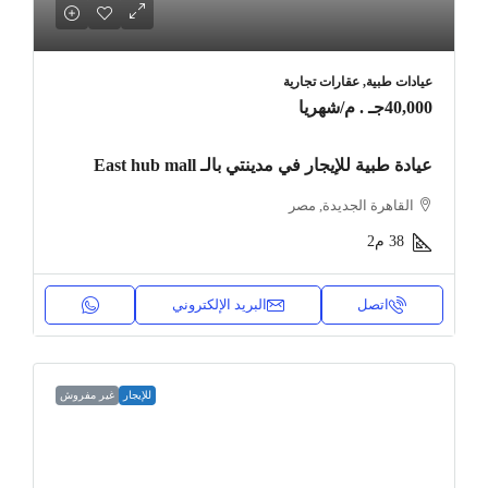
عيادات طبية, عقارات تجارية
40,000جـ . م
/شهريا
عيادة طبية للإيجار في مدينتي بالـ East hub mall
القاهرة الجديدة, مصر
38
م2
اتصل
البريد الإلكتروني
للإيجار
غير مفروش