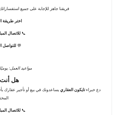
فريقنا جاهز للإجابة على جميع استفساراتك 
اختر طريقة ال
📞
للاتصال المب
💬
للتواصل ا
مواعيد العمل: يوميًا من 9 صباحًا حتى 
هل أنت 
دع خبراء
تايكون العقاري
يساعدونك في بيع أو تأجير عقارك ب
المخت
📞
للاتصال المب