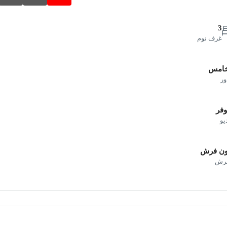
3
غرف نوم
خامس
ور
فر
يو
ون فرش
فرش