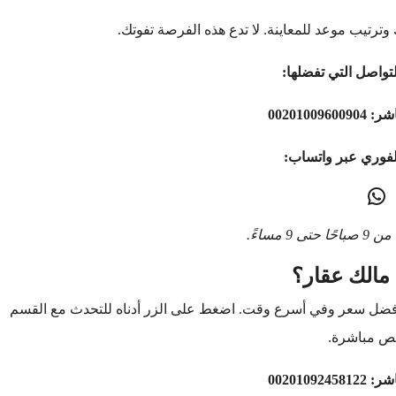
وترتيب موعد للمعاينة. لا تدع هذه الفرصة تفوتك.
تواصل التي تفضلها:
اشر:
00201009600904
لفوري عبر واتساب:
9 مساءً.
مالك عقار؟
أفضل سعر وفي أسرع وقت. اضغط على الزر أدناه للتحدث مع القسم
ص مباشرة.
اشر:
00201092458122