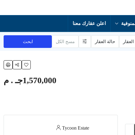
منوفية
اعلن عقارك معنا
العقار
حالة العقار
مسح الكل
ابحث
1,570,000جـ . م
Tycoon Estate