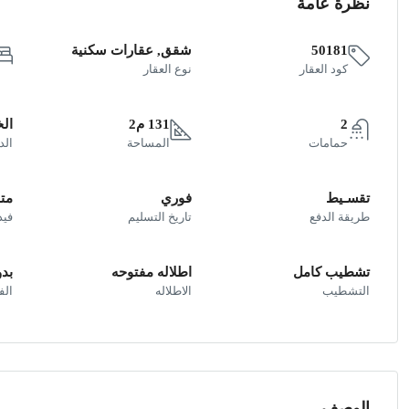
نظرة عامة
50181
شقق, عقارات سكنية
كود العقار
نوع العقار
2
131 م2
ال
حمامات
المساحة
الد
تقسـيط
فوري
متو
طريقة الدفع
تاريخ التسليم
فيد
تشطيب كامل
اطلاله مفتوحه
بد
التشطيب
الاطلاله
ال
الوصف