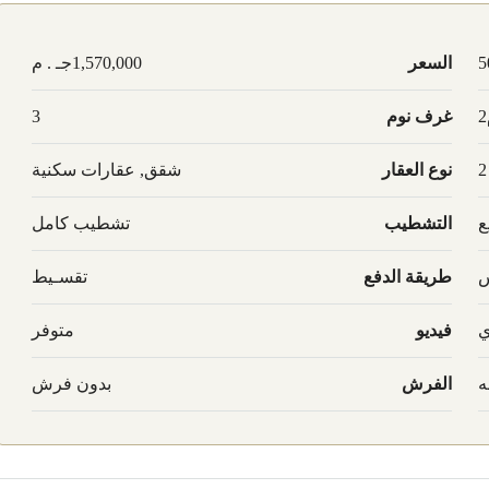
5
السعر
1,570,000جـ . م
غرف نوم
3
2
نوع العقار
شقق, عقارات سكنية
ع
التشطيب
تشطيب كامل
س
طريقة الدفع
تقسـيط
ي
فيديو
متوفر
ه
الفرش
بدون فرش