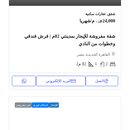
شقق, عقارات سكنية
24,000جـ . م
/شهريا
شقة مفروشة للإيجار بمدينتي 82م | فرش فندقي
وخطوات من النادي
القاهرة الجديدة, مصر
2
1
82
م2
اتصل
البريد الإلكتروني
للإيجار
استلام فوري
غير مفروش