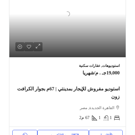
استوديوهات, عقارات سكنية
19,000جـ . م
/شهريا
استوديو مفروش للإيجار بمدينتي | 67م بجوار الكرافت
زون
القاهرة الجديدة, مصر
1
1
67
م2