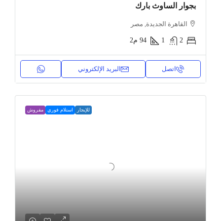
بجوار الساوث بارك
القاهرة الجديدة, مصر
2
1
94
م2
اتصل
البريد الإلكتروني
للإيجار
استلام فوري
مفروش