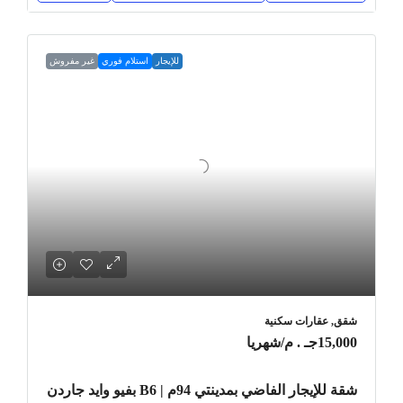
للإيجار
استلام فوري
غير مفروش
شقق, عقارات سكنية
15,000جـ . م
/شهريا
شقة للإيجار الفاضي بمدينتي 94م | B6 بفيو وايد جاردن