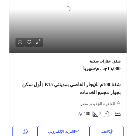
شقق, عقارات سكنية
15,000جـ . م
/شهريا
شقة 100م للإيجار الفاضي بمدينتي B15 | أول سكن
بجوار مجمع الخدمات
القاهرة الجديدة, مصر
2
2
100
م2
اتصل
البريد الإلكتروني