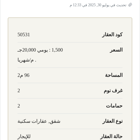
تحديث في يوليو 30, 2025 في 12:33 م
كود العقار
50531
السعر
1,500 : يومي
20,000جـ
. م/شهريا
المساحة
96 م2
غرف نوم
2
حمامات
2
نوع العقار
شقق, عقارات سكنية
حالة العقار
للإيجار