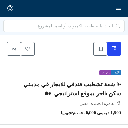
للإيجار
مفروش
✨ شقة تشطيب فندقي للايجار في مدينتي –
سكن فاخر بموقع استراتيجي! 🏡
القاهرة الجديدة, مصر
1,500 : يومي
20,000جـ . م
/شهريا