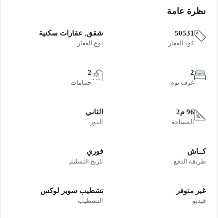
نظرة عامة
50531
شقق, عقارات سكنية
كود العقار
نوع العقار
2
2
غرف نوم
حمامات
96 م2
الثاني
المساحة
الدور
كــاش
فوري
طريقة الدفع
تاريخ التسليم
غير متوفر
تشطيب سوبر لوكس
فيديو
التشطيب