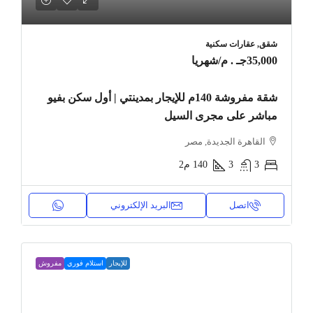
شقق, عقارات سكنية
35,000جـ . م
/شهريا
شقة مفروشة 140م للإيجار بمدينتي | أول سكن بفيو
مباشر على مجرى السيل
القاهرة الجديدة, مصر
3
3
140
م2
اتصل
البريد الإلكتروني
للإيجار
استلام فوري
مفروش