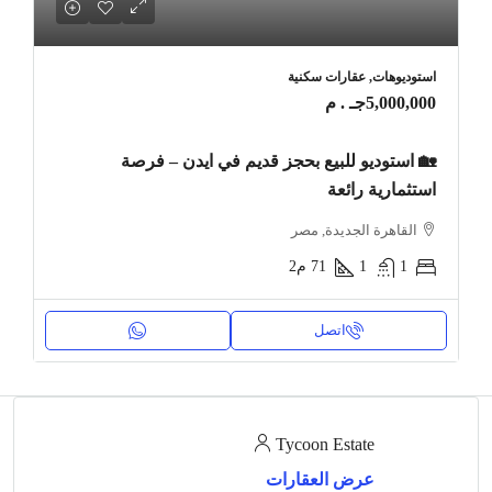
استوديوهات, عقارات سكنية
5,000,000جـ . م
🏡 استوديو للبيع بحجز قديم في ايدن – فرصة
استثمارية رائعة
القاهرة الجديدة, مصر
1
1
71
م2
اتصل
Tycoon Estate
عرض العقارات