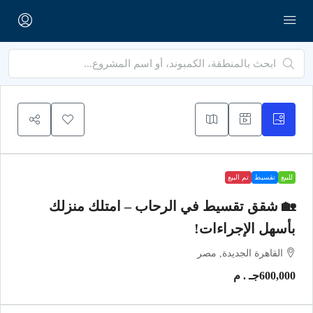
للبيع
تقسيط
تم البيع
🏡 شقق تقسيط في الرحاب – امتلك منزلك
بأسهل الإجراءات!
القاهرة الجديدة, مصر
600,000جـ . م