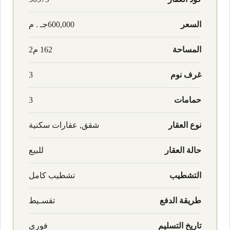
السعر
600,000جـ . م
المساحة
162 م2
غرف نوم
3
حمامات
3
نوع العقار
شقق, عقارات سكنية
حالة العقار
للبيع
التشطيب
تشطيب كامل
طريقة الدفع
تقسـيط
تاريخ التسليم
فوري