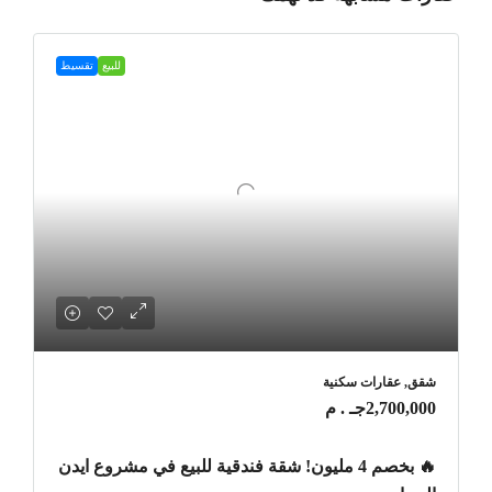
للبيع
تقسيط
شقق, عقارات سكنية
2,700,000جـ . م
🔥 بخصم 4 مليون! شقة فندقية للبيع في مشروع ايدن