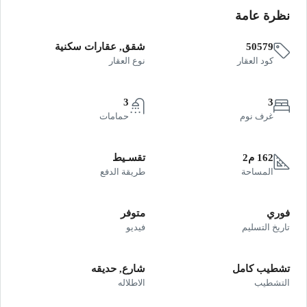
نظرة عامة
50579
شقق, عقارات سكنية
كود العقار
نوع العقار
3
3
غرف نوم
حمامات
162 م2
تقسـيط
المساحة
طريقة الدفع
فوري
متوفر
تاريخ التسليم
فيديو
تشطيب كامل
شارع, حديقه
التشطيب
الاطلاله