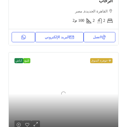
الرحاب
القاهرة الجديدة, مصر
2
2
100
م2
اتصل
البريد الإلكتروني
💎 جوهرة السوق
للبيع
كـاش