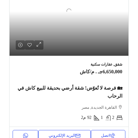
شقق, عقارات سكنية
6,650,000جـ . م
/كاش
🏡 فرصة لا تُعوّض! شقة أرضي بحديقة للبيع كاش في
الرحاب
القاهرة الجديدة, مصر
2
1
92
م2
اتصل
البريد الإلكتروني