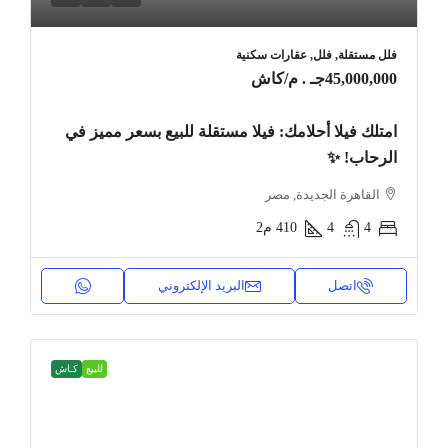
فلل مستقلة, فلل, عقارات سكنية
45,000,000جـ . م
/كاش
امتلك فيلا أحلامك: فيلا مستقلة للبيع بسعر مميز في
الرحاب! ✨
القاهرة الجديدة, مصر
4
4
410
م2
اتصل
البريد الإلكتروني
للبيع
كـاش