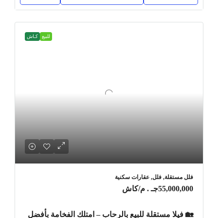
للبيع
كـاش
فلل مستقلة, فلل, عقارات سكنية
55,000,000جـ . م
/كاش
🏡 فيلا مستقلة للبيع بالرحاب – امتلك الفخامة بأفضل