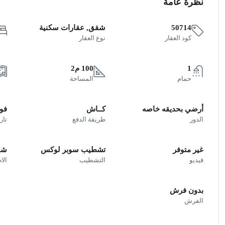
نظرة عامة
50714
شقق, عقارات سكنية
كود العقار
نوع العقار
1
100 م2
حمام
المساحة
أرضي بحديقه خاصه
كــاش
فو
الدور
طريقة الدفع
تار
غير متوفر
تشطيب سوبر لوكس
شار
فيديو
التشطيب
الا
بدون فرش
الفرش