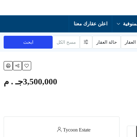
منوفية
اعلن عقارك معنا
العقار
حالة العقار
مسح الكل
ابحث
3,500,000جـ . م
Tycoon Estate