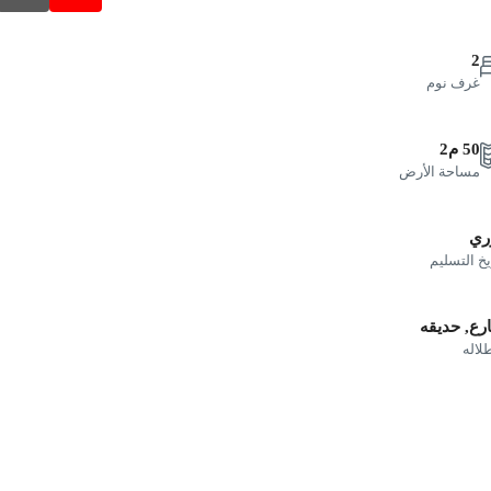
2
غرف نوم
50 م2
مساحة الأرض
ري
يخ التسليم
ع, حديقه
طلاله