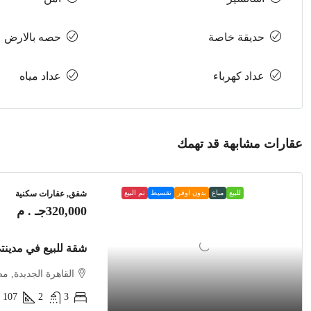
حديقة خاصة
حصه بالارض
عداد كهرباء
عداد مياه
عقارات مشابهة قد تهمك
للبيع
مباع
بدون اوفر
تقسيط
تم البيع
شقق, عقارات سكنية
320,000جـ . م
شقة للبيع في مدينتي B14 بدون اوفر نهائ
القاهرة الجديدة, م
107
2
3