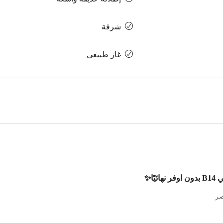
شرفة
غاز طبيعى
يًا✨
صر