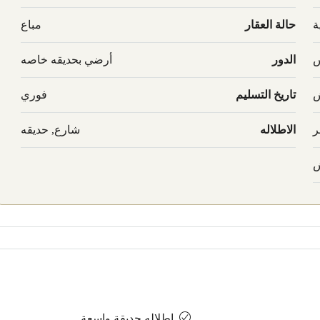
ة
حالة العقار
مباع
س
الدور
أرضي بحديقه خاصه
ش
تاريخ التسليم
فوري
ر
الاطلاله
شارع, حديقه
ش
إطلاله حديقة واسعة