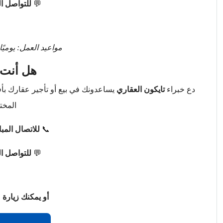
💬
للتواصل ا
مواعيد العمل: يوميًا من 9 صباحًا حتى 
هل أنت 
دع خبراء
تايكون العقاري
يساعدونك في بيع أو تأجير عقارك ب
المخت
📞
للاتصال المب
💬
للتواصل ا
أو يمكنك زيارة 