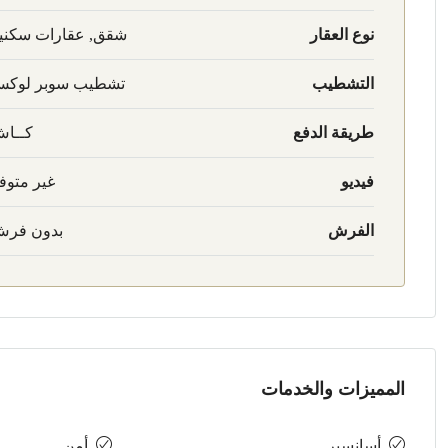
نوع العقار
شقق, عقارات سكني
التشطيب
تشطيب سوبر لوك
طريقة الدفع
كــا
فيديو
غير متوف
الفرش
بدون فر
المميزات والخدمات
أسانسير
أمن