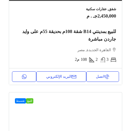
شقق, عقارات سكنية
2,450,000جـ . م
للبيع بمدينتي B14 شقة 108م بحديقة 55م على وايد
جاردن مباشرة
القاهرة الجديدة, مصر
3
2
108
م2
اتصل
البريد الإلكتروني
للبيع
تقسيط