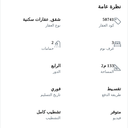
نظرة عامة
50741
شقق, عقارات سكنية
كود العقار
نوع العقار
2
3
غرف نوم
حمامات
133 م2
الرابع
المساحة
الدور
تقسـيط
فوري
طريقة الدفع
تاريخ التسليم
متوفر
تشطيب كامل
فيديو
التشطيب