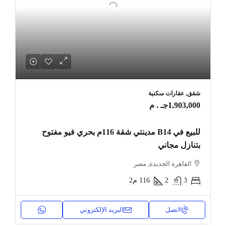
شقق, عقارات سكنية
1,903,000جـ . م
للبيع في B14 مدينتي شقة 116م بحري فيو مفتوح
بتنازل مجاني
القاهرة الجديدة, مصر
3
2
116
م2
اتصل
البريد الإلكتروني