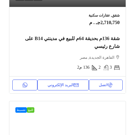
شقق, عقارات سكنية
2,710,750جـ . م
شقة 136م بحديقة 64م للبيع في مدينتي B14 على
شارع رئيسي
القاهرة الجديدة, مصر
3
2
136
م2
اتصل
البريد الإلكتروني
للبيع
تقسيط