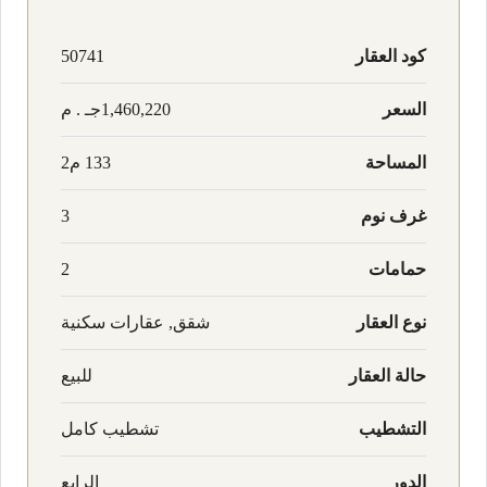
كود العقار
50741
السعر
1,460,220جـ . م
المساحة
133 م2
غرف نوم
3
حمامات
2
نوع العقار
شقق, عقارات سكنية
حالة العقار
للبيع
التشطيب
تشطيب كامل
الدور
الرابع