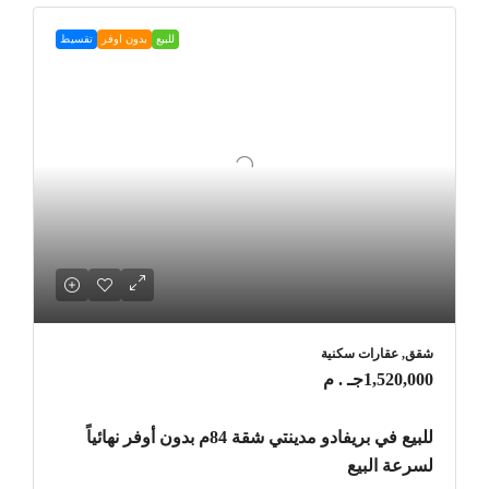
للبيع
بدون اوفر
تقسيط
شقق, عقارات سكنية
1,520,000جـ . م
للبيع في بريفادو مدينتي شقة 84م بدون أوفر نهائياً
لسرعة البيع