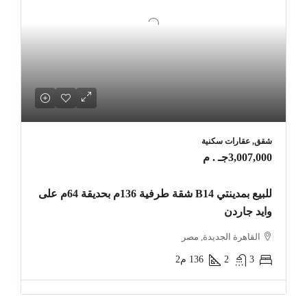
شقق, عقارات سكنية
3,007,000جـ . م
للبيع بمدينتي B14 شقة طرفية 136م بحديقة 64م على
وايد جاردن
القاهرة الجديدة, مصر
3
2
136
م2