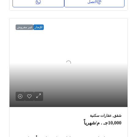
اتصل
للإيجار
غير مفروش
شقق, عقارات سكنية
10,000جـ . م
/شهرياً