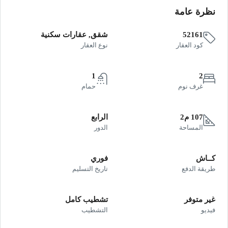
نظرة عامة
52161
شقق, عقارات سكنية
كود العقار
نوع العقار
1
2
غرف نوم
حمام
107 م2
الرابع
المساحة
الدور
كــاش
فوري
طريقة الدفع
تاريخ التسليم
غير متوفر
تشطيب كامل
فيديو
التشطيب