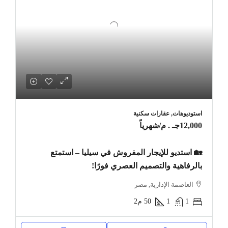
استوديوهات, عقارات سكنية
12,000جـ . م
/شهرياً
🏡 استديو للإيجار المفروش في سيليا – استمتع
بالرفاهية والتصميم العصري فورًا!
العاصمة الإدارية, مصر
1
1
50
م2