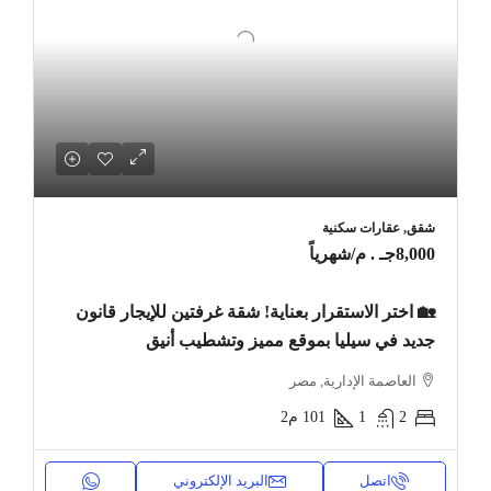
شقق, عقارات سكنية
8,000جـ . م
/شهرياً
🏡 اختر الاستقرار بعناية! شقة غرفتين للإيجار قانون
جديد في سيليا بموقع مميز وتشطيب أنيق
العاصمة الإدارية, مصر
2
1
101
م2
اتصل
البريد الإلكتروني