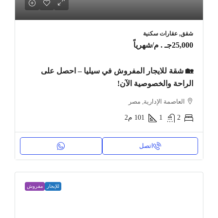
شقق, عقارات سكنية
25,000جـ . م
/شهرياً
🏡 شقة للايجار المفروش في سيليا – احصل على
الراحة والخصوصية الآن!
العاصمة الإدارية, مصر
2
1
101
م2
اتصل
للإيجار
مفروش