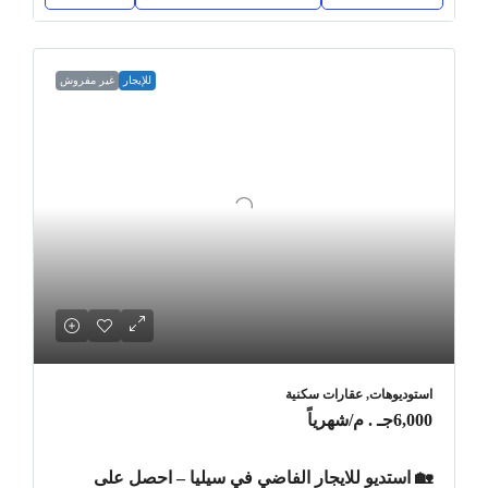
للإيجار
غير مفروش
استوديوهات, عقارات سكنية
6,000جـ . م
/شهرياً
🏡 استديو للايجار الفاضي في سيليا – احصل على