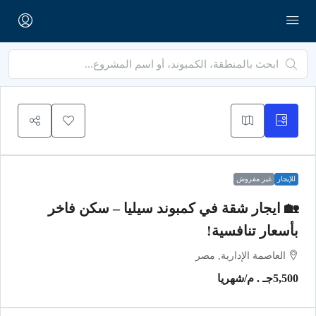
للإيجار
غير مفروش
🏡 ايجار شقة في كمبوند سيليا – سكن فاخر
بأسعار تنافسية!
العاصمة الإدارية, مصر
5,500جـ . م
/شهريا