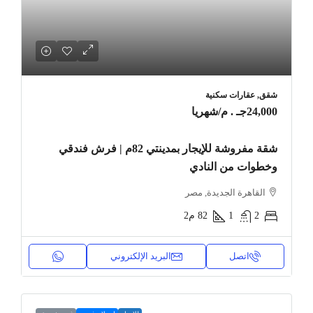
شقق, عقارات سكنية
24,000جـ . م
/شهريا
شقة مفروشة للإيجار بمدينتي 82م | فرش فندقي
وخطوات من النادي
القاهرة الجديدة, مصر
2
1
82
م2
اتصل
البريد الإلكتروني