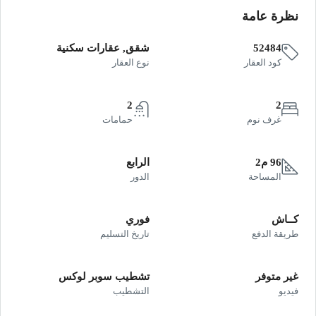
نظرة عامة
52484
شقق, عقارات سكنية
كود العقار
نوع العقار
2
2
غرف نوم
حمامات
96 م2
الرابع
المساحة
الدور
كــاش
فوري
طريقة الدفع
تاريخ التسليم
غير متوفر
تشطيب سوبر لوكس
فيديو
التشطيب