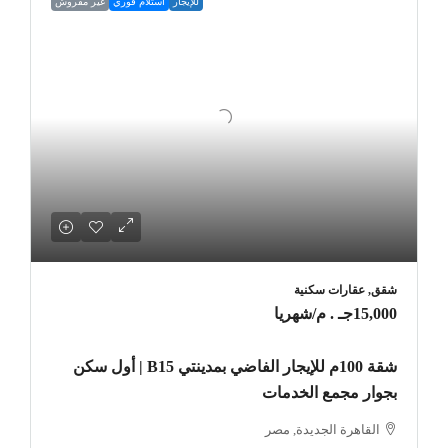
للإيجار
استلام فوري
غير مفروش
شقق, عقارات سكنية
15,000جـ . م
/شهريا
شقة 100م للإيجار الفاضي بمدينتي B15 | أول سكن
بجوار مجمع الخدمات
القاهرة الجديدة, مصر