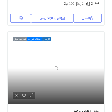
2
2
100
م2
اتصل
البريد الإلكتروني
للإيجار
استلام فوري
غير مفروش
شقق, عقارات سكنية