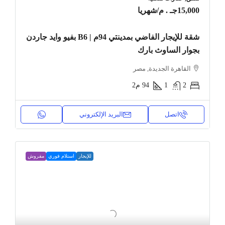
15,000جـ . م
/شهريا
شقة للإيجار الفاضي بمدينتي 94م | B6 بفيو وايد جاردن
بجوار الساوث بارك
القاهرة الجديدة, مصر
2
1
94
م2
اتصل
البريد الإلكتروني
للإيجار
استلام فوري
مفروش