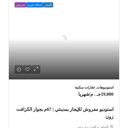
للإيجار
استلام فوري
مفروش
استوديوهات, عقارات سكنية
19,000جـ . م
/شهريا
استوديو مفروش للإيجار بمدينتي | 67م بجوار الكرافت
زون
القاهرة الجديدة, مصر