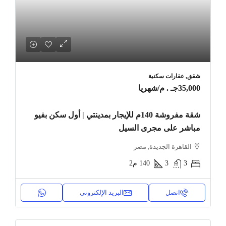
شقق, عقارات سكنية
35,000جـ . م
/شهريا
شقة مفروشة 140م للإيجار بمدينتي | أول سكن بفيو
مباشر على مجرى السيل
القاهرة الجديدة, مصر
3
3
140
م2
اتصل
البريد الإلكتروني