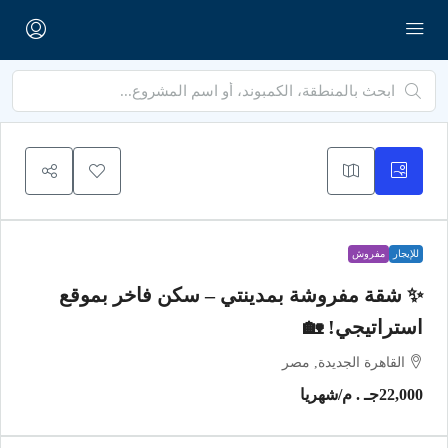
للإيجار
مفروش
✨ شقة مفروشة بمدينتي – سكن فاخر بموقع
استراتيجي! 🏡
القاهرة الجديدة, مصر
22,000جـ . م
/شهريا