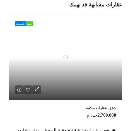
عقارات مشابهة قد تهمك
للبيع
تقسيط
شقق, عقارات سكنية
2,700,000جـ . م
🔥 بخصم 4 مليون! شقة فندقية للبيع في مشروع ايدن