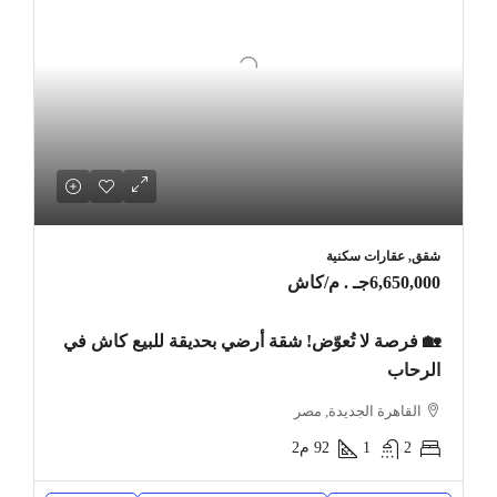
شقق, عقارات سكنية
6,650,000جـ . م
/كاش
🏡 فرصة لا تُعوّض! شقة أرضي بحديقة للبيع كاش في
الرحاب
القاهرة الجديدة, مصر
2
1
92
م2