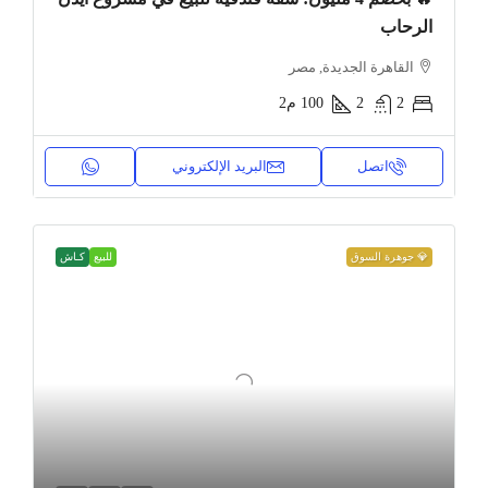
الرحاب
القاهرة الجديدة, مصر
2
2
100
م2
اتصل
البريد الإلكتروني
💎 جوهرة السوق
للبيع
كـاش