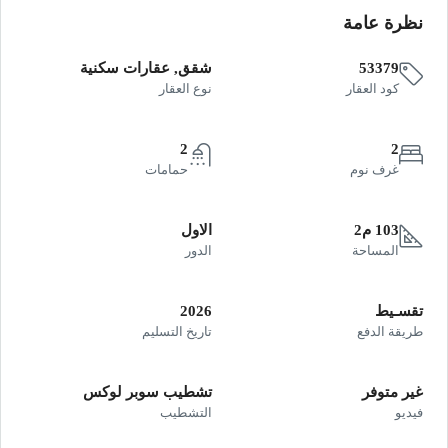
نظرة عامة
53379
شقق, عقارات سكنية
كود العقار
نوع العقار
2
2
غرف نوم
حمامات
103 م2
الاول
المساحة
الدور
تقسـيط
2026
طريقة الدفع
تاريخ التسليم
غير متوفر
تشطيب سوبر لوكس
فيديو
التشطيب