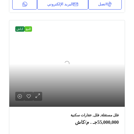
اتصل
البريد الإلكتروني
للبيع
كـاش
فلل مستقلة, فلل, عقارات سكنية
55,000,000جـ . م
/كاش