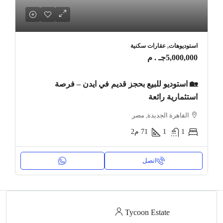
استوديوهات, عقارات سكنية
5,000,000جـ . م
🏡 استوديو للبيع بحجز قديم في ايدن – فرصة
استثمارية رائعة
القاهرة الجديدة, مصر
1
1
71
م2
اتصل
Tycoon Estate