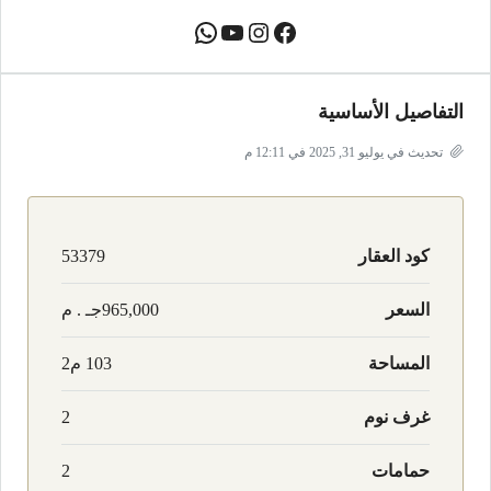
التفاصيل الأساسية
تحديث في يوليو 31, 2025 في 12:11 م
كود العقار
53379
السعر
965,000جـ . م
المساحة
103 م2
غرف نوم
2
حمامات
2