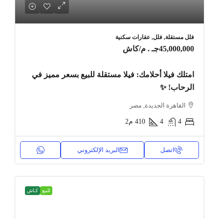
فلل مستقلة, فلل, عقارات سكنية
45,000,000جـ . م
/كاش
امتلك فيلا أحلامك: فيلا مستقلة للبيع بسعر مميز في
الرحاب! ✨
القاهرة الجديدة, مصر
4
4
410
م2
اتصل
البريد الإلكتروني
للبيع
كـاش