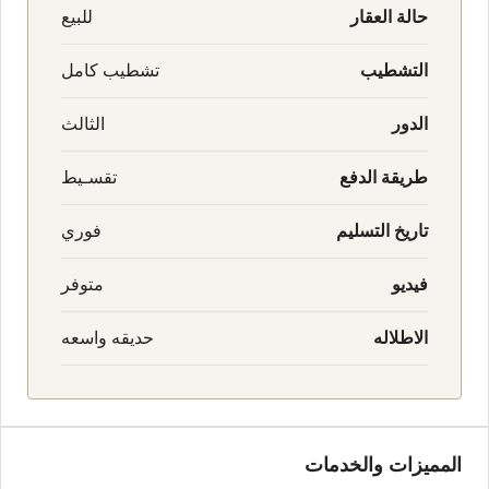
حالة العقار
للبيع
التشطيب
تشطيب كامل
الدور
الثالث
طريقة الدفع
تقسـيط
تاريخ التسليم
فوري
فيديو
متوفر
الاطلاله
حديقه واسعه
المميزات والخدمات