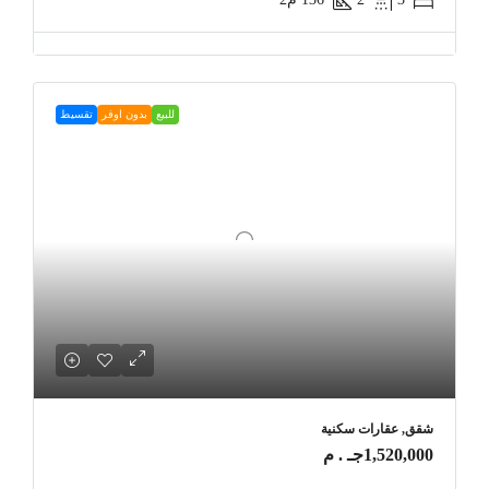
للبيع
بدون اوفر
تقسيط
شقق, عقارات سكنية
1,520,000جـ . م