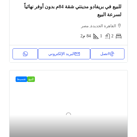
للبيع في بريفادو مدينتي شقة 84م بدون أوفر نهائياً
لسرعة البيع
القاهرة الجديدة, مصر
2
1
84
م2
اتصل
البريد الإلكتروني
للبيع
تقسيط