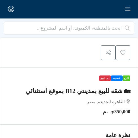
للبيع
تقسيط
تم البيع
🏡 شقه للبيع بمدينتي B12 بموقع استثنائي
القاهرة الجديدة, مصر
350,000جـ . م
نظرة عامة