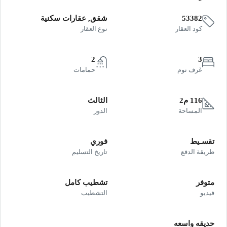
53382
شقق, عقارات سكنية
كود العقار
نوع العقار
2
3
غرف نوم
حمامات
116 م2
الثالث
المساحة
الدور
تقسـيط
فوري
طريقة الدفع
تاريخ التسليم
متوفر
تشطيب كامل
فيديو
التشطيب
حديقه واسعه