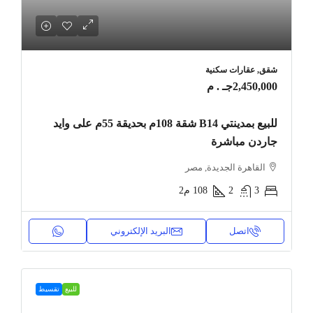
شقق, عقارات سكنية
2,450,000جـ . م
للبيع بمدينتي B14 شقة 108م بحديقة 55م على وايد
جاردن مباشرة
القاهرة الجديدة, مصر
3
2
108
م2
اتصل
البريد الإلكتروني
للبيع
تقسيط