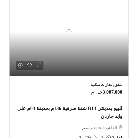
شقق, عقارات سكنية
3,007,000جـ . م
للبيع بمدينتي B14 شقة طرفية 136م بحديقة 64م على
وايد جاردن
القاهرة الجديدة, مصر
3
2
136
م2