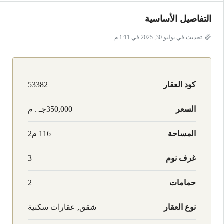
التفاصيل الأساسية
تحديث في يوليو 30, 2025 في 1:11 م
كود العقار
53382
السعر
350,000جـ . م
المساحة
116 م2
غرف نوم
3
حمامات
2
نوع العقار
شقق, عقارات سكنية