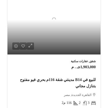
شقق, عقارات سكنية
1,903,000جـ . م
للبيع في B14 مدينتي شقة 116م بحري فيو مفتوح
بتنازل مجاني
القاهرة الجديدة, مصر
3
2
116
م2