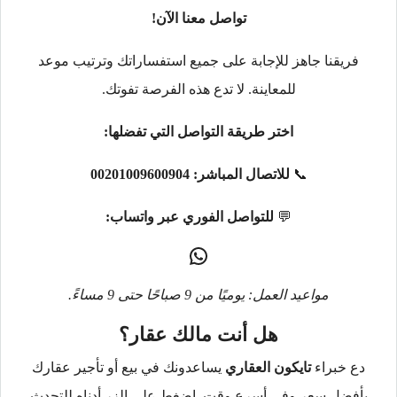
تواصل معنا الآن!
فريقنا جاهز للإجابة على جميع استفساراتك وترتيب موعد
للمعاينة. لا تدع هذه الفرصة تفوتك.
اختر طريقة التواصل التي تفضلها:
📞
للاتصال المباشر:
00201009600904
💬
للتواصل الفوري عبر واتساب:
مواعيد العمل: يوميًا من 9 صباحًا حتى 9 مساءً.
هل أنت مالك عقار؟
دع خبراء
تايكون العقاري
يساعدونك في بيع أو تأجير عقارك
بأفضل سعر وفي أسرع وقت. اضغط على الزر أدناه للتحدث