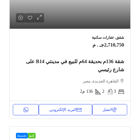
شقق, عقارات سكنية
2,710,750جـ . م
شقة 136م بحديقة 64م للبيع في مدينتي B14 على
شارع رئيسي
القاهرة الجديدة, مصر
3
2
136
م2
اتصل
البريد الإلكتروني
للبيع
تقسيط