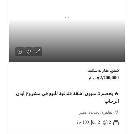
شقق, عقارات سكنية
2,700,000جـ . م
🔥 بخصم 4 مليون! شقة فندقية للبيع في مشروع ايدن
الرحاب
القاهرة الجديدة, مصر
2
2
100
م2