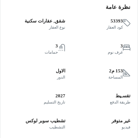
نظرة عامة
53393
شقق, عقارات سكنية
كود العقار
نوع العقار
3
3
غرف نوم
حمامات
153 م2
الاول
المساحة
الدور
تقسـيط
2027
طريقة الدفع
تاريخ التسليم
غير متوفر
تشطيب سوبر لوكس
فيديو
التشطيب