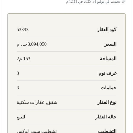
تحديث في يوليو 31, 2025 في 12:11 م
كود العقار
53393
السعر
3,094,050جـ . م
المساحة
153 م2
غرف نوم
3
حمامات
3
نوع العقار
شقق, عقارات سكنية
حالة العقار
للبيع
التشطيب
تشطيب سوبر لوكس