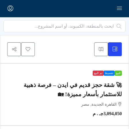
للبيع
تقسيط
تم البيع
🚀 شقة حجز قديم في ايدن – فرصة ذهبية
للاستثمار بأسعار مميزة! 🏡
القاهرة الجديدة, مصر
3,094,050جـ . م