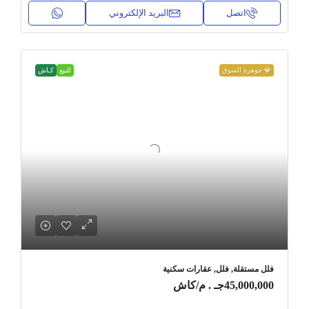
اتصل
البريد الإلكتروني
💎 جوهرة السوق
للبيع
كـاش
فلل مستقلة, فلل, عقارات سكنية
45,000,000جـ . م
/كاش