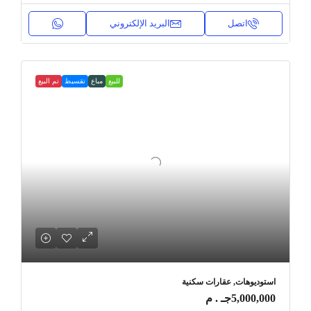
اتصل
البريد الإلكتروني
للبيع
مباع
تقسيط
تم البيع
استوديوهات, عقارات سكنية
5,000,000جـ . م