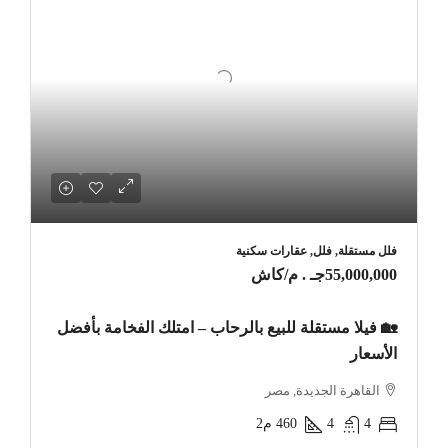
فلل مستقلة, فلل, عقارات سكنية
55,000,000جـ . م
/كاش
🏡 فيلا مستقلة للبيع بالرحاب – امتلك الفخامة بأفضل
الأسعار
القاهرة الجديدة, مصر
4
4
460
م2