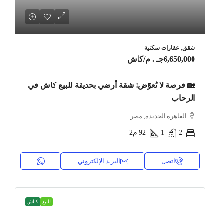
شقق, عقارات سكنية
6,650,000جـ . م
/كاش
🏡 فرصة لا تُعوّض! شقة أرضي بحديقة للبيع كاش في
الرحاب
القاهرة الجديدة, مصر
2
1
92
م2
اتصل
البريد الإلكتروني
للبيع
كـاش