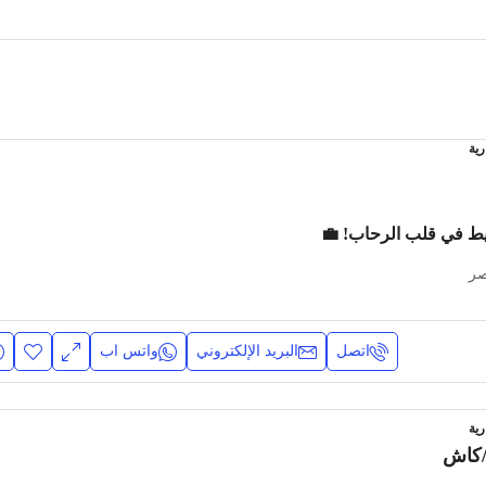
رية
يط في قلب الرحاب! 💼
صر
اتصل
البريد الإلكتروني
واتس اب
رية
كاش