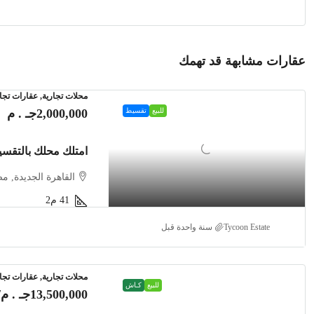
عقارات مشابهة قد تهمك
محلات تجارية, عقارات تجا
للبيع
تقسيط
2,000,000جـ . م
امتلك محلك بالتقس
القاهرة الجديدة, م
41
م2
Tycoon Estate
‏سنة واحدة قبل
محلات تجارية, عقارات تجا
للبيع
كـاش
13,500,000جـ . م
/