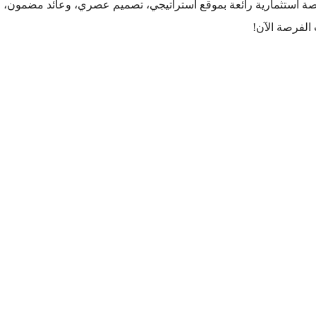
ة استثمارية رائعة بموقع استراتيجي، تصميم عصري، وعائد مضمون،
 الفرصة الآن!