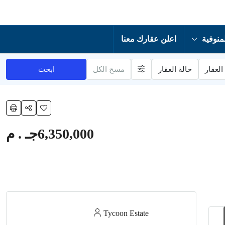
منوفية
اعلن عقارك معنا
العقار
حالة العقار
مسح الكل
ابحث
6,350,000جـ . م
Tycoon Estate