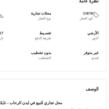
نظرة عامة
53878
محلات تجارية
كود العقار
نوع العقار
الأرضي
تقسـيط
27
الدور
طريقة الدفع
تار
غير متوفر
بدون تشطيب
فيديو
التشطيب
الوصف
محل تجاري للبيع في ايدن الرحاب – تايك