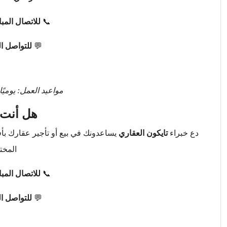
📞
للاتصال المب
💬
للتواصل ا
مواعيد العمل: يوميًا من 9 صباحًا حتى 
هل أنت 
دع خبراء
تايكون العقاري
يساعدونك في بيع أو تأجير عقارك ب
المخت
📞
للاتصال المب
💬
للتواصل ا