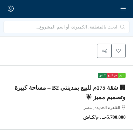
للبيع
تم البيع
كـاش
🏢 شقة 175م للبيع بمدينتي B2 – مساحة كبيرة
وتصميم مميز 🌟
القاهرة الجديدة, مصر
5,700,000جـ . م
/كـاش