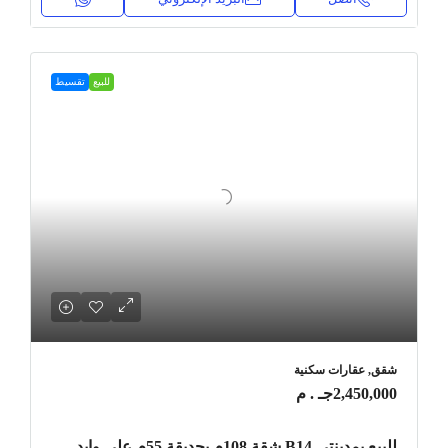
للبيع
تقسيط
شقق, عقارات سكنية
2,450,000جـ . م
للبيع بمدينتي B14 شقة 108م بحديقة 55م على وايد