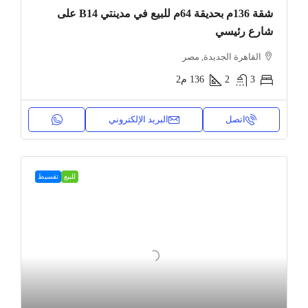
شقة 136م بحديقة 64م للبيع في مدينتي B14 على
شارع رئيسي
القاهرة الجديدة, مصر
3
2
136
م2
اتصل
البريد الإلكتروني
للبيع
تقسيط