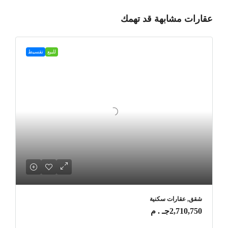
عقارات مشابهة قد تهمك
للبيع
تقسيط
شقق, عقارات سكنية
2,710,750جـ . م