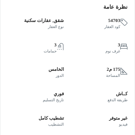
نظرة عامة
54703
شقق, عقارات سكنية
كود العقار
نوع العقار
3
3
غرف نوم
حمامات
175 م2
الخامس
المساحة
الدور
كــاش
فوري
طريقة الدفع
تاريخ التسليم
غير متوفر
تشطيب كامل
فيديو
التشطيب