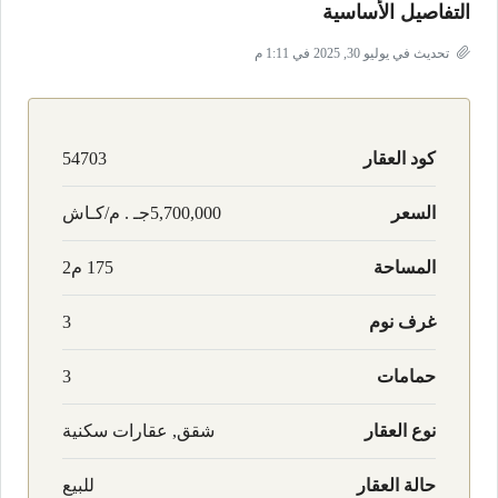
التفاصيل الأساسية
تحديث في يوليو 30, 2025 في 1:11 م
كود العقار
54703
السعر
5,700,000جـ . م/كـاش
المساحة
175 م2
غرف نوم
3
حمامات
3
نوع العقار
شقق, عقارات سكنية
حالة العقار
للبيع