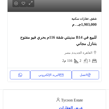
شقق, عقارات سكنية
1,903,000جـ . م
للبيع في B14 مدينتي شقة 116م بحري فيو مفتوح
بتنازل مجاني
القاهرة الجديدة, مصر
3
2
116
م2
اتصل
البريد الإلكتروني
Tycoon Estate
عرض العقارات