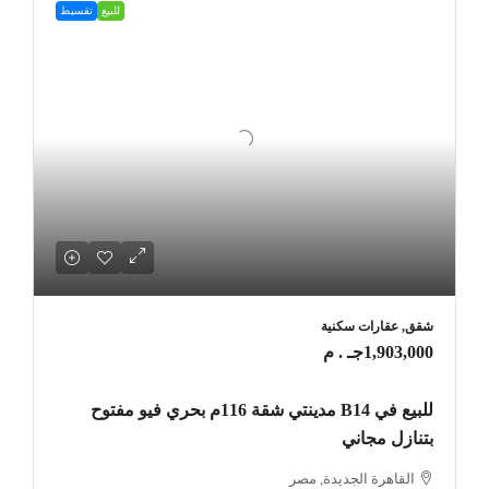
للبيع
تقسيط
شقق, عقارات سكنية
1,903,000جـ . م
للبيع في B14 مدينتي شقة 116م بحري فيو مفتوح
بتنازل مجاني
القاهرة الجديدة, مصر