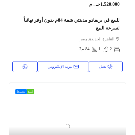
1,520,000جـ . م
للبيع في بريفادو مدينتي شقة 84م بدون أوفر نهائياً
لسرعة البيع
القاهرة الجديدة, مصر
2
1
84
م2
اتصل
البريد الإلكتروني
للبيع
تقسيط