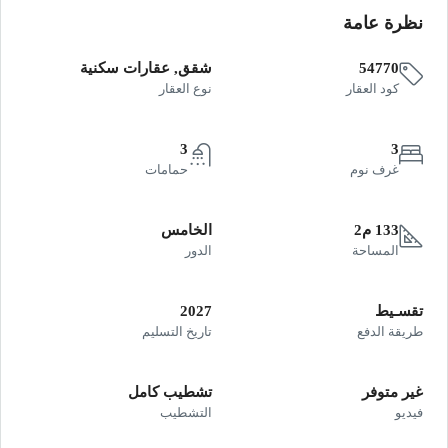
نظرة عامة
54770
شقق, عقارات سكنية
كود العقار
نوع العقار
3
3
غرف نوم
حمامات
133 م2
الخامس
المساحة
الدور
تقسـيط
2027
طريقة الدفع
تاريخ التسليم
غير متوفر
تشطيب كامل
فيديو
التشطيب