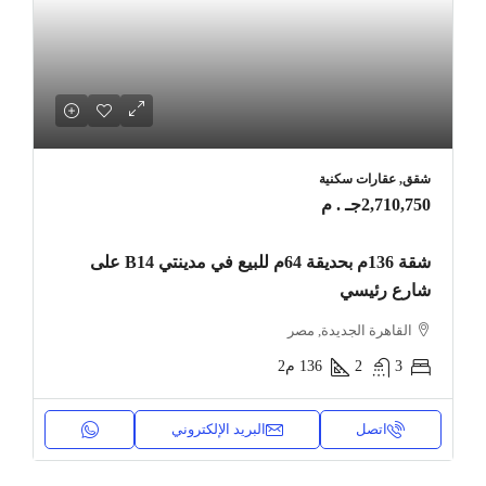
شقق, عقارات سكنية
2,710,750جـ . م
شقة 136م بحديقة 64م للبيع في مدينتي B14 على
شارع رئيسي
القاهرة الجديدة, مصر
3
2
136
م2
اتصل
البريد الإلكتروني