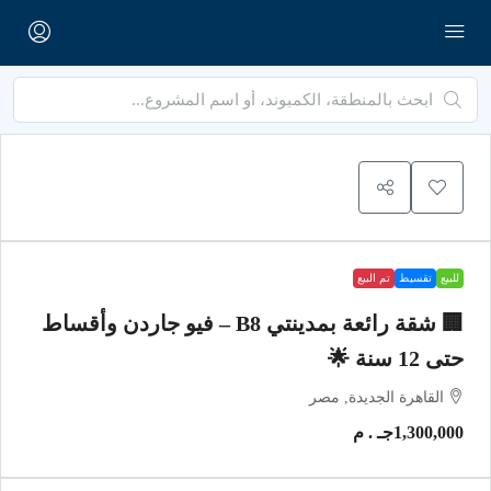
للبيع
تقسيط
تم البيع
🏢 شقة رائعة بمدينتي B8 – فيو جاردن وأقساط
حتى 12 سنة 🌟
القاهرة الجديدة, مصر
1,300,000جـ . م