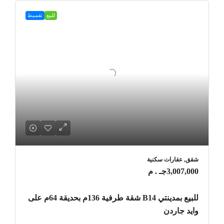
للبيع
تقسيط
شقق, عقارات سكنية
3,007,000جـ . م
للبيع بمدينتي B14 شقة طرفية 136م بحديقة 64م على
وايد جاردن