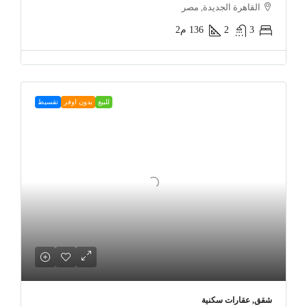
القاهرة الجديدة, مصر
3
2
136
م2
للبيع
بدون اوفر
تقسيط
شقق, عقارات سكنية