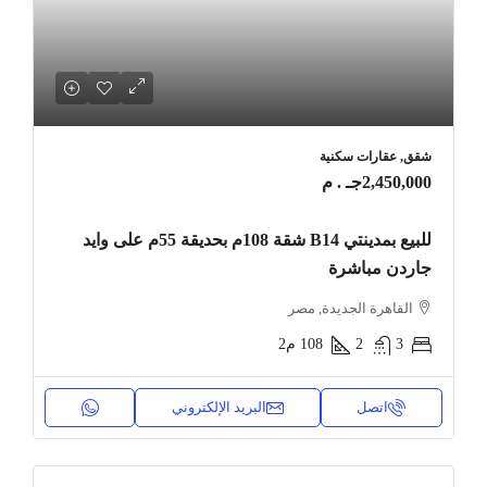
شقق, عقارات سكنية
2,450,000جـ . م
للبيع بمدينتي B14 شقة 108م بحديقة 55م على وايد
جاردن مباشرة
القاهرة الجديدة, مصر
3
2
108
م2
اتصل
البريد الإلكتروني