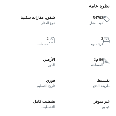
نظرة عامة
54792
شقق, عقارات سكنية
كود العقار
نوع العقار
2
2
غرف نوم
حمامات
96 م2
الأرضي
المساحة
الدور
تقسـيط
فوري
طريقة الدفع
تاريخ التسليم
غير متوفر
تشطيب كامل
فيديو
التشطيب