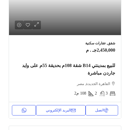
شقق, عقارات سكنية
2,450,000جـ . م
للبيع بمدينتي B14 شقة 108م بحديقة 55م على وايد
جاردن مباشرة
القاهرة الجديدة, مصر
3
2
108
م2
اتصل
البريد الإلكتروني