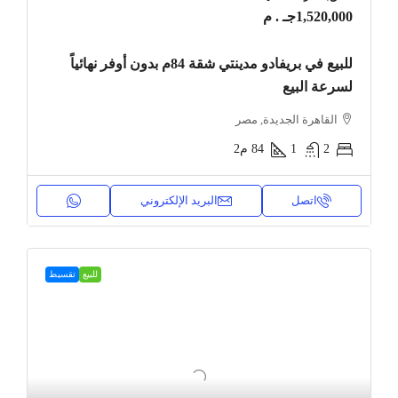
1,520,000جـ . م
للبيع في بريفادو مدينتي شقة 84م بدون أوفر نهائياً
لسرعة البيع
القاهرة الجديدة, مصر
2
1
84
م2
اتصل
البريد الإلكتروني
للبيع
تقسيط