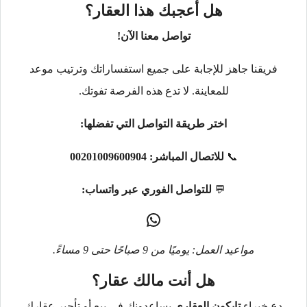
هل أعجبك هذا العقار؟
تواصل معنا الآن!
فريقنا جاهز للإجابة على جميع استفساراتك وترتيب موعد
للمعاينة. لا تدع هذه الفرصة تفوتك.
اختر طريقة التواصل التي تفضلها:
📞
للاتصال المباشر:
00201009600904
💬
للتواصل الفوري عبر واتساب:
مواعيد العمل: يوميًا من 9 صباحًا حتى 9 مساءً.
هل أنت مالك عقار؟
دع خبراء
تايكون العقاري
يساعدونك في بيع أو تأجير عقارك