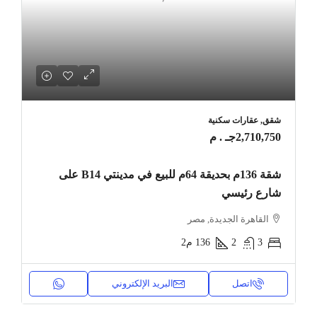
شقق, عقارات سكنية
2,710,750جـ . م
شقة 136م بحديقة 64م للبيع في مدينتي B14 على
شارع رئيسي
القاهرة الجديدة, مصر
3
2
136
م2
اتصل
البريد الإلكتروني