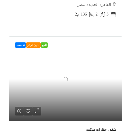
القاهرة الجديدة, مصر
3
2
136
م2
للبيع
بدون اوفر
تقسيط
شقق, عقارات سكنية