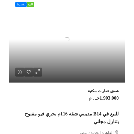
للبيع
تقسيط
شقق, عقارات سكنية
1,903,000جـ . م
للبيع في B14 مدينتي شقة 116م بحري فيو مفتوح
بتنازل مجاني
القاهرة الجديدة, مصر