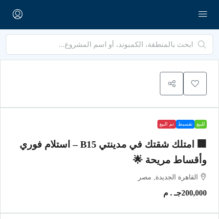
للبيع
تقسيط
تم البيع
🏢 امتلك شقتك في مدينتي B15 – استلام فوري
وأقساط مريحة 🌟
القاهرة الجديدة, مصر
200,000جـ . م