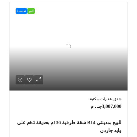
للبيع
تقسيط
شقق, عقارات سكنية
3,007,000جـ . م
للبيع بمدينتي B14 شقة طرفية 136م بحديقة 64م على
وايد جاردن