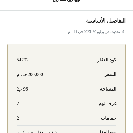
التفاصيل الأساسية
تحديث في يوليو 30, 2025 في 1:11 م
كود العقار
54792
السعر
200,000جـ . م
المساحة
96 م2
غرف نوم
2
حمامات
2
نوع العقار
شقق, عقارات سكنية