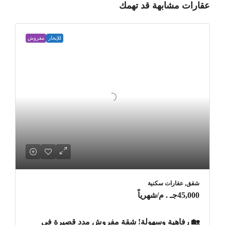
عقارات مشابهة قد تهمك
للإيجار
مفروش
شقق, عقارات سكنية
45,000جـ . م
/شهرياً
🏡 رفاهية وسهولة! شقة مفروش مدد قصيرة في