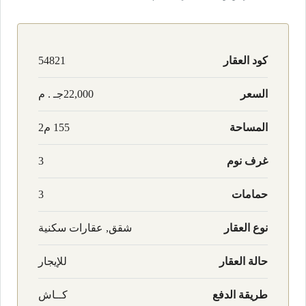
كود العقار
54821
السعر
22,000جـ . م
المساحة
155 م2
غرف نوم
3
حمامات
3
نوع العقار
شقق, عقارات سكنية
حالة العقار
للإيجار
طريقة الدفع
كــاش