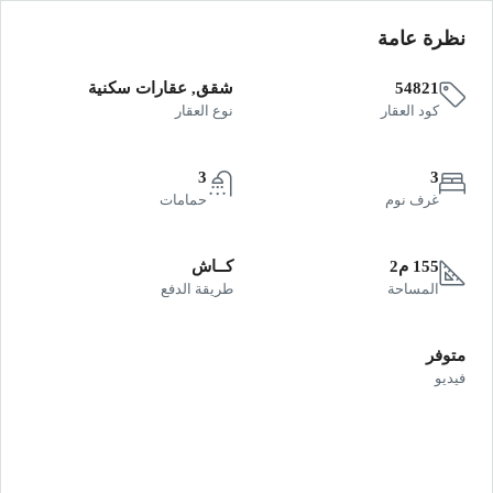
نظرة عامة
54821
شقق, عقارات سكنية
كود العقار
نوع العقار
3
3
غرف نوم
حمامات
155 م2
كــاش
المساحة
طريقة الدفع
متوفر
فيديو