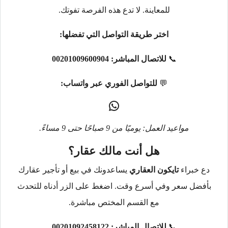
للمعاينة. لا تدع هذه الفرصة تفوتك.
اختر طريقة التواصل التي تفضلها:
📞
للاتصال المباشر:
00201009600904
💬
للتواصل الفوري عبر واتساب:
مواعيد العمل: يوميًا من 9 صباحًا حتى 9 مساءً.
هل أنت مالك عقار؟
دع خبراء
تايكون العقاري
يساعدونك في بيع أو تأجير عقارك
بأفضل سعر وفي أسرع وقت. اضغط على الزر أدناه للتحدث
مع القسم المختص مباشرة.
📞
للاتصال المباشر:
00201092458122