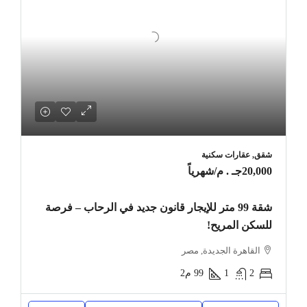
شقق, عقارات سكنية
20,000جـ . م
/شهرياً
شقة 99 متر للإيجار قانون جديد في الرحاب – فرصة
للسكن المريح!
القاهرة الجديدة, مصر
2
1
99
م2