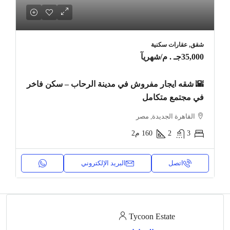
شقق, عقارات سكنية
35,000جـ . م
/شهريآ
🌇 شقه ايجار مفروش في مدينة الرحاب – سكن فاخر
في مجتمع متكامل
القاهرة الجديدة, مصر
3
2
160
م2
اتصل
البريد الإلكتروني
Tycoon Estate