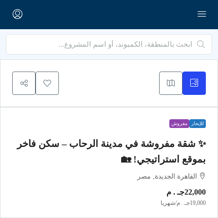
للإيجار
مفروش
✨ شقة مفروشة في مدينة الرحاب – سكن فاخر
بموقع استراتيجي! 🏡
القاهرة الجديدة, مصر
22,000جـ . م
19,000جـ . م
/شهريا