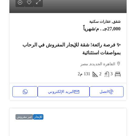
شقق, عقارات سكنية
27,000جـ . م
/شهرياً
✨ فرصة رائعة! شقة للإيجار المفروش في الرحاب
بمواصفات استثنائية
القاهرة الجديدة, مصر
3
2
131
م2
اتصل
البريد الإلكتروني
للإيجار
غير مفروش