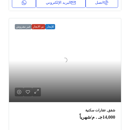
اتصل
البريد الإلكتروني
للإيجار
تم الايجار
غير مفروش
شقق, عقارات سكنية
14,000جـ . م
/شهرياً