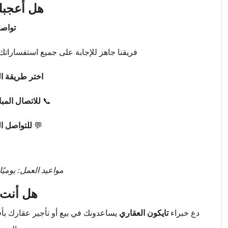
هل أعجبك
تواصل
فريقنا جاهز للإجابة على جميع استفساراتك 
اختر طريقة ال
📞
للاتصال المب
💬
للتواصل ا
مواعيد العمل: يوميًا من 9 صباحًا حتى 
هل أنت 
دع خبراء
تايكون العقاري
يساعدونك في بيع أو تأجير عقارك ب