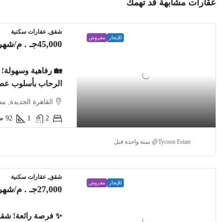
عقارات مشابهة قد تهمك
شقق, عقارات سكنية
للإيجار
مفروش
45,000جـ . م
/شهري
🏡 رفاهية وسهولة
الرحاب بأسلوب ع
القاهرة الجديدة, م
2
1
92
م2
Tycoon Estate
‏سنة واحدة قبل
شقق, عقارات سكنية
للإيجار
مفروش
27,000جـ . م
/شهري
✨ فرصة رائعة! شقة