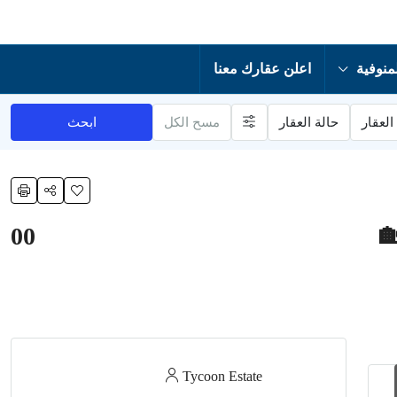
منوفية
اعلن عقارك معنا
العقار
حالة العقار
مسح الكل
ابحث
00
Tycoon Estate