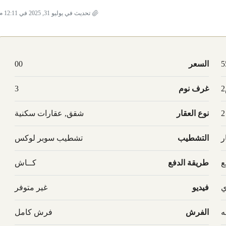
تحديث في يوليو 31, 2025 في 12:11 م
5
السعر
00
غرف نوم
3
2
نوع العقار
شقق, عقارات سكنية
ر
التشطيب
تشطيب سوبر لوكس
ع
طريقة الدفع
كــاش
ي
فيديو
غير متوفر
ه
الفرش
فرش كامل