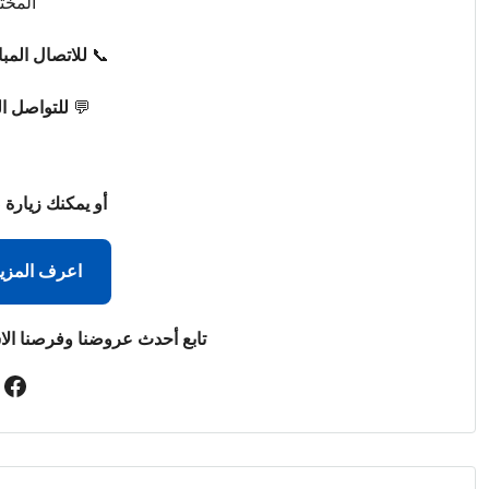
المخت
📞
للاتصال المب
💬
للتواصل ا
أو يمكنك زيارة 
اعرف المزي
تابع أحدث عروضنا وفرصنا الا