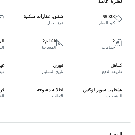
نظرة عامة
55028
شقق, عقارات سكنية
كود العقار
نوع العقار
2
160 م2
الر
حمامات
المساحة
الد
كــاش
فوري
غير
طريقة الدفع
تاريخ التسليم
فيد
تشطيب سوبر لوكس
اطلاله مفتوحه
فر
التشطيب
الاطلاله
ال
الوصف