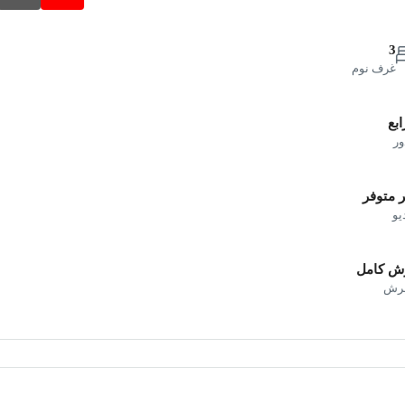
3
غرف نوم
ابع
ور
 متوفر
يو
ش كامل
فرش