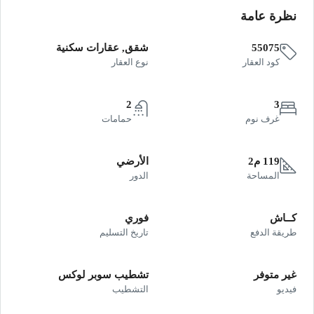
نظرة عامة
55075
شقق, عقارات سكنية
كود العقار
نوع العقار
2
3
غرف نوم
حمامات
119 م2
الأرضي
المساحة
الدور
كــاش
فوري
طريقة الدفع
تاريخ التسليم
غير متوفر
تشطيب سوبر لوكس
فيديو
التشطيب