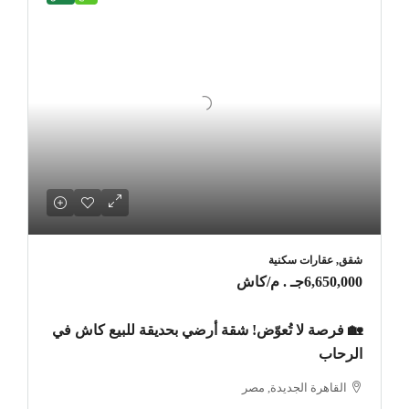
شقق, عقارات سكنية
6,650,000جـ . م
/كاش
🏡 فرصة لا تُعوّض! شقة أرضي بحديقة للبيع كاش في
الرحاب
القاهرة الجديدة, مصر