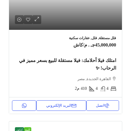
فلل مستقلة, فلل, عقارات سكنية
45,000,000جـ . م
/كاش
امتلك فيلا أحلامك: فيلا مستقلة للبيع بسعر مميز في
الرحاب! ✨
القاهرة الجديدة, مصر
4
4
410
م2
اتصل
البريد الإلكتروني
للبيع
كـاش