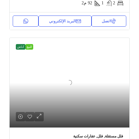
2
1
92
م2
اتصل
البريد الإلكتروني
للبيع
كـاش
فلل مستقلة, فلل, عقارات سكنية