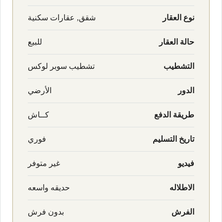
نوع العقار
شقق, عقارات سكنية
حالة العقار
للبيع
التشطيب
تشطيب سوبر لوكس
الدور
الأرضي
طريقة الدفع
كــاش
تاريخ التسليم
فوري
فيديو
غير متوفر
الاطلاله
حديقه واسعه
الفرش
بدون فرش