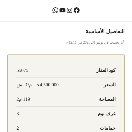
التفاصيل الأساسية
تحديث في يوليو 31, 2025 في 12:11 م
كود العقار
55075
السعر
4,500,000جـ . م/كـاش
المساحة
119 م2
غرف نوم
3
حمامات
2