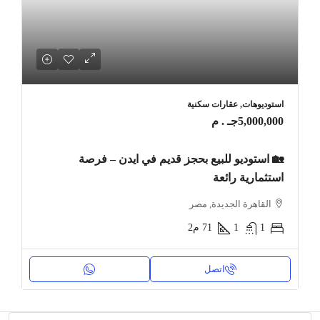
استوديوهات, عقارات سكنية
5,000,000جـ . م
🏡 استوديو للبيع بحجز قديم في ايدن – فرصة
استثمارية رائعة
القاهرة الجديدة, مصر
1
1
71
م2
اتصل