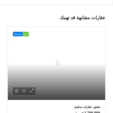
عقارات مشابهة قد تهمك
للبيع
تقسيط
شقق, عقارات سكنية
2,700,000جـ . م