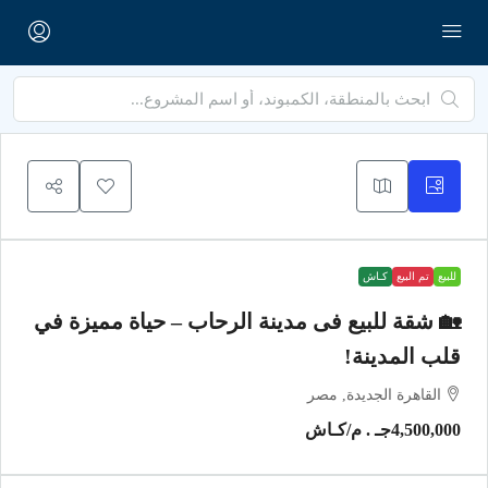
للبيع
تم البيع
كـاش
🏡 شقة للبيع فى مدينة الرحاب – حياة مميزة في
قلب المدينة!
القاهرة الجديدة, مصر
4,500,000جـ . م
/كـاش