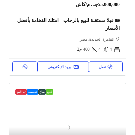
55,000,000جـ . م
/كاش
🏡 فيلا مستقلة للبيع بالرحاب – امتلك الفخامة بأفضل
الأسعار
القاهرة الجديدة, مصر
4
4
460
م2
اتصل
البريد الإلكتروني
للبيع
مباع
تقسيط
تم البيع