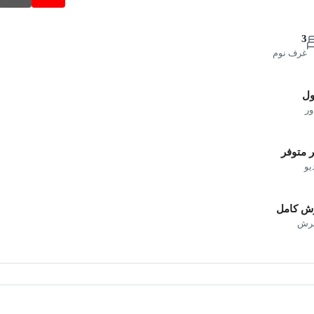
3
غرف نوم
ول
ور
 متوفر
يو
ش كامل
فرش