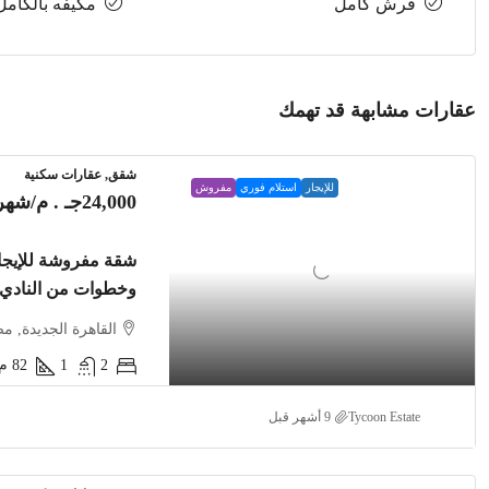
فرش كامل
مكيفه بالكامل
عقارات مشابهة قد تهمك
شقق, عقارات سكنية
للإيجار
استلام فوري
مفروش
24,000جـ . م
/شهري
وخطوات من النادي
القاهرة الجديدة, م
2
1
82
م2
Tycoon Estate