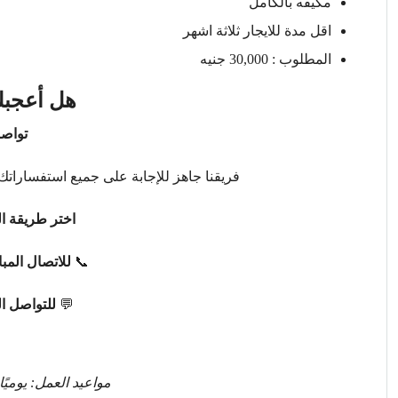
مكيفه بالكامل
اقل مدة للايجار ثلاثة اشهر
المطلوب : 30,000 جنيه
هل أعجبك
تواصل
فريقنا جاهز للإجابة على جميع استفساراتك 
اختر طريقة ال
📞
للاتصال المب
💬
للتواصل ا
مواعيد العمل: يوميًا من 9 صباحًا حتى 