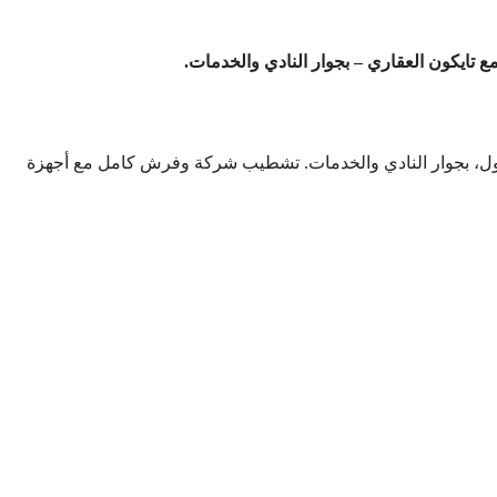
حة 141 متر للإيجار في مدينتي B1، الدور الأول، بجوار النادي والخدمات. تشطيب شركة وفرش كامل مع أجهزة