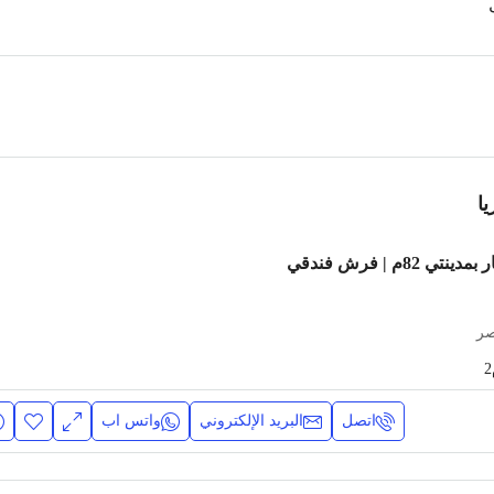
ا
شقة مفروشة للإيجار بمدينتي 82م | فرش فندقي
صر
اتصل
البريد الإلكتروني
واتس اب