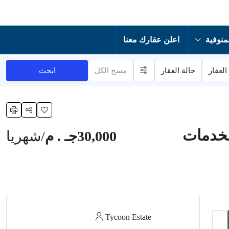
منوفية
اعلن عقارك معنا
العقار
حالة العقار
مسح الكل
ابحث
30,000جـ . م
/شهريا
Tycoon Estate