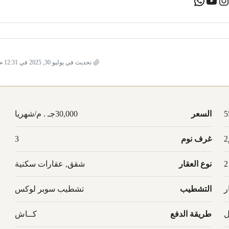
تحديث في يوليو 30, 2025 في 12:31 م
5
السعر
30,000جـ . م/شهريا
غرف نوم
3
2
نوع العقار
شقق, عقارات سكنية
ر
التشطيب
تشطيب سوبر لوكس
ل
طريقة الدفع
كــاش