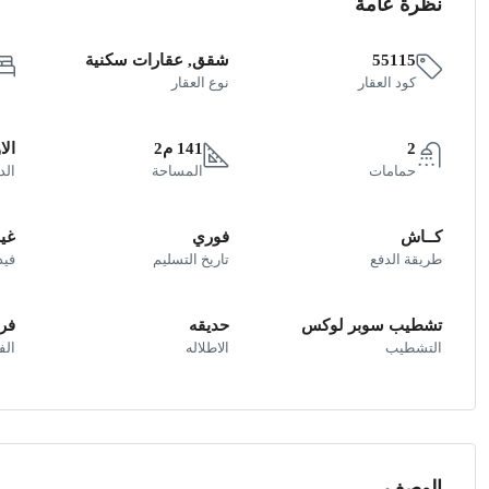
نظرة عامة
55115
شقق, عقارات سكنية
كود العقار
نوع العقار
2
141 م2
الا
حمامات
المساحة
الد
كــاش
فوري
غير
طريقة الدفع
تاريخ التسليم
فيد
تشطيب سوبر لوكس
حديقه
فر
التشطيب
الاطلاله
ال
الوصف