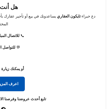
هل أنت 
دع خبراء
تايكون العقاري
يساعدونك في بيع أو تأجير عقارك ب
المخت
📞
للاتصال المب
💬
للتواصل ا
أو يمكنك زيارة 
اعرف المزي
تابع أحدث عروضنا وفرصنا الا