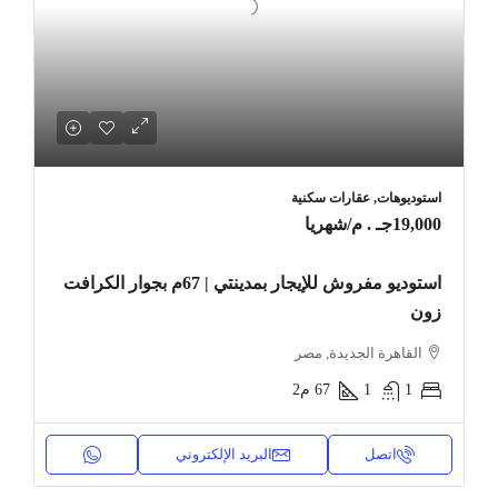
استوديوهات, عقارات سكنية
19,000جـ . م
/شهريا
استوديو مفروش للإيجار بمدينتي | 67م بجوار الكرافت
زون
القاهرة الجديدة, مصر
1
1
67
م2
اتصل
البريد الإلكتروني