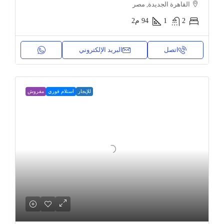
القاهرة الجديدة, مصر
2
1
94
م2
اتصل
البريد الإلكتروني
للإيجار
استلام فوري
مفروش