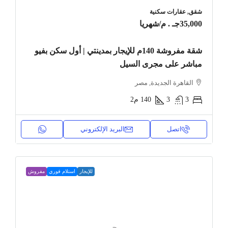
شقق, عقارات سكنية
35,000جـ . م
/شهريا
شقة مفروشة 140م للإيجار بمدينتي | أول سكن بفيو
مباشر على مجرى السيل
القاهرة الجديدة, مصر
3
3
140
م2
اتصل
البريد الإلكتروني
للإيجار
استلام فوري
مفروش