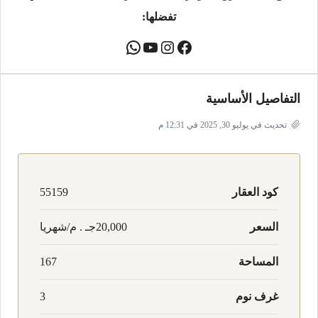
تفضلها:
التفاصيل الأساسية
تحديث في يوليو 30, 2025 في 12:31 م
كود العقار
55159
السعر
20,000جـ . م/شهريا
المساحة
167
غرف نوم
3