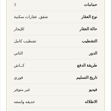
حمامات
3
نوع العقار
شقق, عقارات سكنية
حالة العقار
للإيجار
التشطيب
تشطيب كامل
الدور
الثاني
طريقة الدفع
كــاش
تاريخ التسليم
فوري
فيديو
غير متوفر
الاطلاله
حديقه واسعه