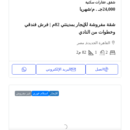
شقق, عقارات سكنية
24,000جـ . م
/شهريا
شقة مفروشة للإيجار بمدينتي 82م | فرش فندقي
وخطوات من النادي
القاهرة الجديدة, مصر
2
1
82
م2
اتصل
البريد الإلكتروني
للإيجار
استلام فوري
غير مفروش