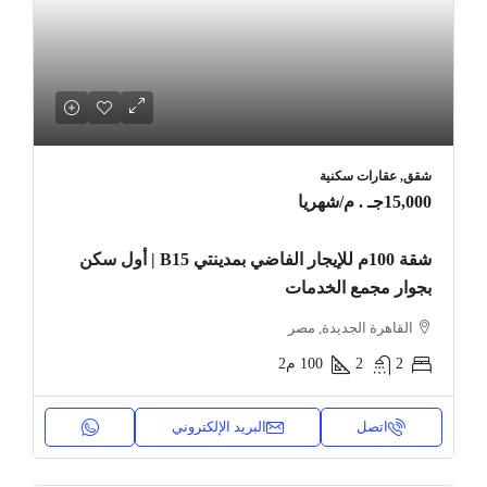
شقق, عقارات سكنية
15,000جـ . م
/شهريا
شقة 100م للإيجار الفاضي بمدينتي B15 | أول سكن
بجوار مجمع الخدمات
القاهرة الجديدة, مصر
2
2
100
م2
اتصل
البريد الإلكتروني