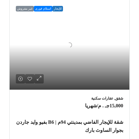
للإيجار
استلام فوري
غير مفروش
شقق, عقارات سكنية
15,000جـ . م
/شهريا
شقة للإيجار الفاضي بمدينتي 94م | B6 بفيو وايد جاردن
بجوار الساوث بارك