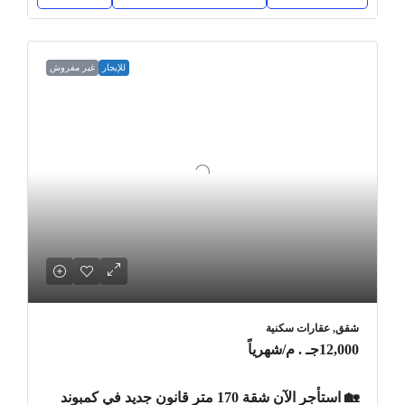
للإيجار
غير مفروش
شقق, عقارات سكنية
12,000جـ . م
/شهرياً
🏡 استأجر الآن شقة 170 متر قانون جديد في كمبوند