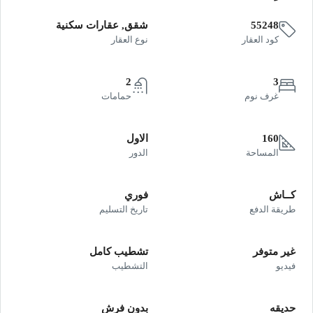
55248
شقق, عقارات سكنية
كود العقار
نوع العقار
2
3
غرف نوم
حمامات
160
الاول
المساحة
الدور
كــاش
فوري
طريقة الدفع
تاريخ التسليم
غير متوفر
تشطيب كامل
فيديو
التشطيب
حديقه
بدون فرش