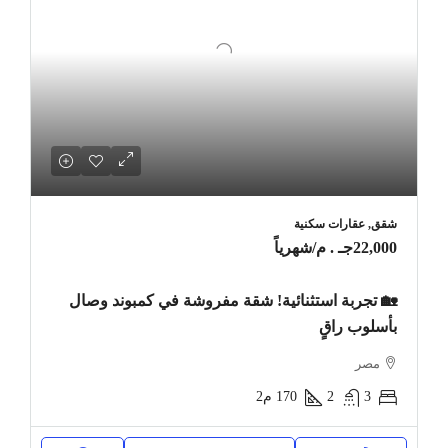
شقق, عقارات سكنية
22,000جـ . م
/شهرياً
🏡 تجربة استثنائية! شقة مفروشة في كمبوند وصال
بأسلوب راقٍ
مصر
3
2
170
م2