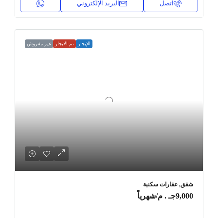
اتصل
البريد الإلكتروني
للإيجار
تم الايجار
غير مفروش
شقق, عقارات سكنية
9,000جـ . م
/شهرياً