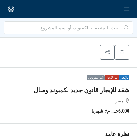
للإيجار
تم الايجار
غير مفروش
شقة للإيجار قانون جديد بكمبوند وصال
مصر
6,000جـ . م
/: شهريا
نظرة عامة