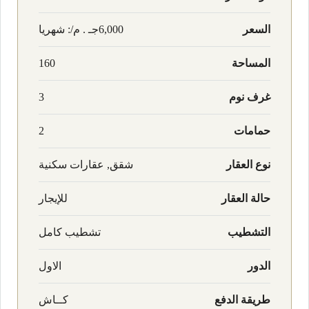
السعر
6,000جـ . م/: شهريا
المساحة
160
غرف نوم
3
حمامات
2
نوع العقار
شقق, عقارات سكنية
حالة العقار
للإيجار
التشطيب
تشطيب كامل
الدور
الاول
طريقة الدفع
كــاش