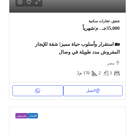
شقق, عقارات سكنية
35,000جـ . م
/شهرياً
🏡 استقرار وأسلوب حياة مميز! شقة للإيجار
المفروش مدد طويلة في وصال
مصر
3
2
170
م2
اتصل
للإيجار
مفروش