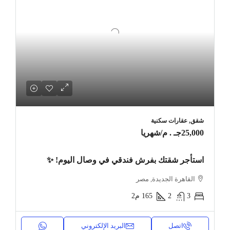
شقق, عقارات سكنية
25,000جـ . م
/شهريا
استأجر شقتك بفرش فندقي في وصال اليوم! ✨
القاهرة الجديدة, مصر
3
2
165
م2
اتصل
البريد الإلكتروني