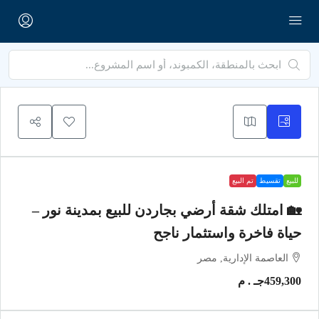
للبيع
تقسيط
تم البيع
🏡 امتلك شقة أرضي بجاردن للبيع بمدينة نور –
حياة فاخرة واستثمار ناجح
العاصمة الإدارية, مصر
459,300جـ . م