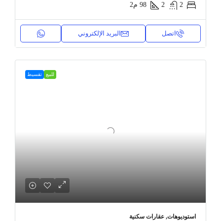
2
2
98
م2
اتصل
البريد الإلكتروني
للبيع
تقسيط
استوديوهات, عقارات سكنية