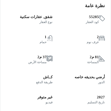
نظرة عامة
55285
شقق, عقارات سكنية
كود العقار
نوع العقار
1
2
غرف نوم
حمام
81 م2
37 م2
المساحة
مساحة الأرض
أرضي بحديقه خاصه
كــاش
الدور
طريقة الدفع
2027
غير متوفر
تاريخ التسليم
فيديو