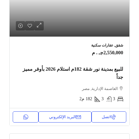
شقق, عقارات سكنية
2,550,000جـ . م
للبيع بمدينة نور شقة 182م استلام 2026 بأوفر مميز
جداً
العاصمة الإدارية, مصر
3
3
182
م2
اتصل
البريد الإلكتروني