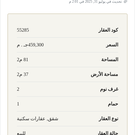
تحديث في يوليو 31, 2025 في 2:01 م
كود العقار
55285
السعر
459,300جـ . م
المساحة
81 م2
مساحة الأرض
37 م2
غرف نوم
2
حمام
1
نوع العقار
شقق, عقارات سكنية
حالة العقار
للبيع